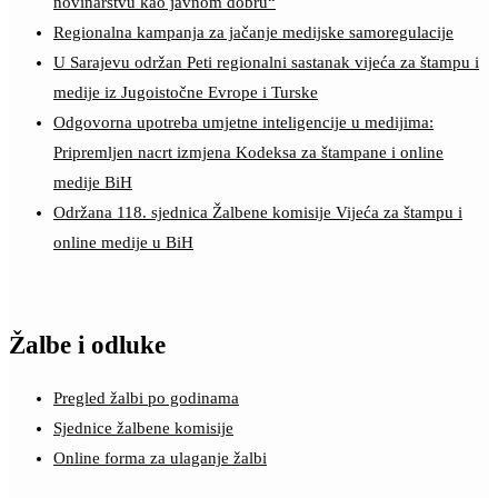
novinarstvu kao javnom dobru“
Regionalna kampanja za jačanje medijske samoregulacije
U Sarajevu održan Peti regionalni sastanak vijeća za štampu i
medije iz Jugoistočne Evrope i Turske
Odgovorna upotreba umjetne inteligencije u medijima:
Pripremljen nacrt izmjena Kodeksa za štampane i online
medije BiH
Održana 118. sjednica Žalbene komisije Vijeća za štampu i
online medije u BiH
Žalbe i odluke
Pregled žalbi po godinama
Sjednice žalbene komisije
Online forma za ulaganje žalbi