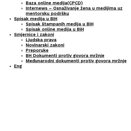
Baza online medija(CPCD)
Internews – Osnaživanje žena u medijima uz
mentorsku podršku
Spisak medija u BiH
Spisak štampanih medija u BiH
Spisak online medija u BiH
Smjernice i zakoni
Ljudska prava
Novinarski zakoni
Preporuke
BH Dokumenti protiv govora mržnje
Međunarodni dokumenti protiv govora mržnje
Eng