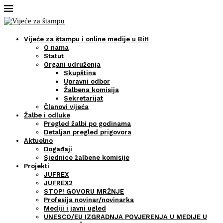
Vijeće za štampu i online medije u BiH
O nama
Statut
Organi udruženja
Skupština
Upravni odbor
Žalbena komisija
Sekretarijat
Članovi vijeća
Žalbe i odluke
Pregled žalbi po godinama
Detaljan pregled prigovora
Aktuelno
Događaji
Sjednice žalbene komisije
Projekti
JUFREX
JUFREX2
STOP! GOVORU MRŽNJE
Profesija novinar/novinarka
Mediji i javni ugled
UNESCO/EU IZGRADNJA POVJERENJA U MEDIJE U