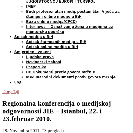
JUGOISTOČNOJ EUROPI I TURSKOJ
IMEP
Budi profesionalan medij, postani član Vijeća za
štampu i online medije u BiH
Baza online medija(CPCD)
Internews – Osnaživanje žena u medijima uz
mentorsku podršku
Spisak medija u BiH
Spisak štampanih medija u BiH
Spisak online medija u BiH
Smjernice i zakoni
Ljudska prava
Novinarski zakoni
Preporuke
BH Dokumenti protiv govora mržnje
Međunarodni dokumenti protiv govora mržnje
Eng
Događaji
Regionalna konferencija o medijskoj
odgovornosti JIE – Istanbul, 22. i
23.februar 2010.
28. Novembra 2011.
13
pregleda