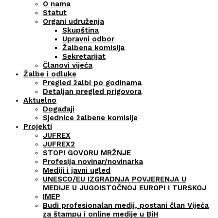
O nama
Statut
Organi udruženja
Skupština
Upravni odbor
Žalbena komisija
Sekretarijat
Članovi vijeća
Žalbe i odluke
Pregled žalbi po godinama
Detaljan pregled prigovora
Aktuelno
Događaji
Sjednice žalbene komisije
Projekti
JUFREX
JUFREX2
STOP! GOVORU MRŽNJE
Profesija novinar/novinarka
Mediji i javni ugled
UNESCO/EU IZGRADNJA POVJERENJA U
MEDIJE U JUGOISTOČNOJ EUROPI I TURSKOJ
IMEP
Budi profesionalan medij, postani član Vijeća
za štampu i online medije u BiH