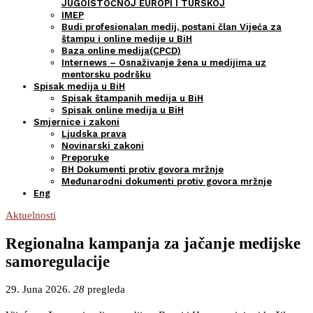
JUGOISTOČNOJ EUROPI I TURSKOJ
IMEP
Budi profesionalan medij, postani član Vijeća za
štampu i online medije u BiH
Baza online medija(CPCD)
Internews – Osnaživanje žena u medijima uz
mentorsku podršku
Spisak medija u BiH
Spisak štampanih medija u BiH
Spisak online medija u BiH
Smjernice i zakoni
Ljudska prava
Novinarski zakoni
Preporuke
BH Dokumenti protiv govora mržnje
Međunarodni dokumenti protiv govora mržnje
Eng
Aktuelnosti
Regionalna kampanja za jačanje medijske
samoregulacije
29. Juna 2026.
28
pregleda