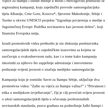
Vijeće za štampu i online medije u Bosni i Hercegovini pridružilo se
regionalnoj kampanji, koju zajednički provode samoregulacijska
tijela Albanije, Crne Gore, Kosova*, Sjeverne Makedonije, Srbije i
Turske u okviru UNESCO projekta ”Izgradnja povjerenja u medije u
Jugoistočnoj Evropi: Podrška novinarstvu kao javnom dobru”, koji
finansira Evropska unija.
Izradi promotivnih videa prethodio je niz diskusija predstavnika
samoregulacijskih tijela o zajedničkim izazovima sa kojima se
suočavaju u svakodnevnom radu, kao i o tome kako kampanju
iskoristiti za njihovo što uspješnije adresiranje i istovremeno
podizanje svijesti javnosti o značaju medijske samoregulacije.
Kampanja koju je osmislio Savet za štampu Srbije, uključuje dva
promotivna videa: ”Zašto su vijeća za štampu važna?” i ”Privatnost i
etika u medijskom izvještavanju”, čiji je cilj povećati svijest javnosti
o ulozi samoregulacijskih tijela u očuvanju profesionalnih
novinarskih standarda, pravu građana na podnošenje žalbi štampi i