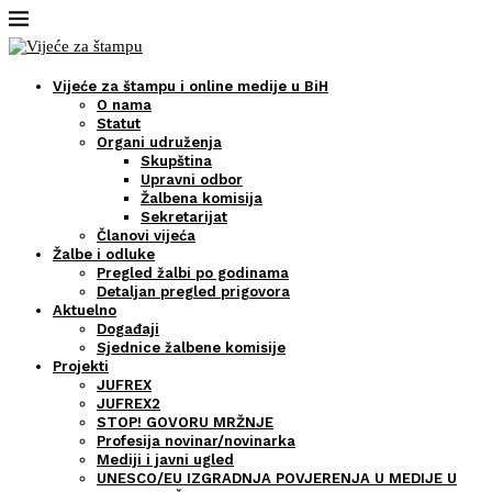
Vijeće za štampu i online medije u BiH
O nama
Statut
Organi udruženja
Skupština
Upravni odbor
Žalbena komisija
Sekretarijat
Članovi vijeća
Žalbe i odluke
Pregled žalbi po godinama
Detaljan pregled prigovora
Aktuelno
Događaji
Sjednice žalbene komisije
Projekti
JUFREX
JUFREX2
STOP! GOVORU MRŽNJE
Profesija novinar/novinarka
Mediji i javni ugled
UNESCO/EU IZGRADNJA POVJERENJA U MEDIJE U