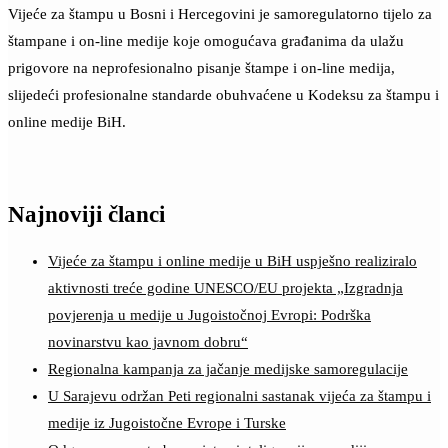
Vijeće za štampu u Bosni i Hercegovini je samoregulatorno tijelo za
štampane i on-line medije koje omogućava građanima da ulažu
prigovore na neprofesionalno pisanje štampe i on-line medija,
slijedeći profesionalne standarde obuhvaćene u Kodeksu za štampu i
online medije BiH.
Najnoviji članci
Vijeće za štampu i online medije u BiH uspješno realiziralo
aktivnosti treće godine UNESCO/EU projekta „Izgradnja
povjerenja u medije u Jugoistočnoj Evropi: Podrška
novinarstvu kao javnom dobru“
Regionalna kampanja za jačanje medijske samoregulacije
U Sarajevu održan Peti regionalni sastanak vijeća za štampu i
medije iz Jugoistočne Evrope i Turske