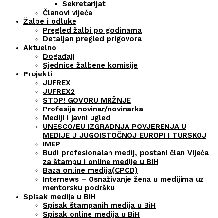
Sekretarijat
Članovi vijeća
Žalbe i odluke
Pregled žalbi po godinama
Detaljan pregled prigovora
Aktuelno
Događaji
Sjednice žalbene komisije
Projekti
JUFREX
JUFREX2
STOP! GOVORU MRŽNJE
Profesija novinar/novinarka
Mediji i javni ugled
UNESCO/EU IZGRADNJA POVJERENJA U
MEDIJE U JUGOISTOČNOJ EUROPI I TURSKOJ
IMEP
Budi profesionalan medij, postani član Vijeća
za štampu i online medije u BiH
Baza online medija(CPCD)
Internews – Osnaživanje žena u medijima uz
mentorsku podršku
Spisak medija u BiH
Spisak štampanih medija u BiH
Spisak online medija u BiH