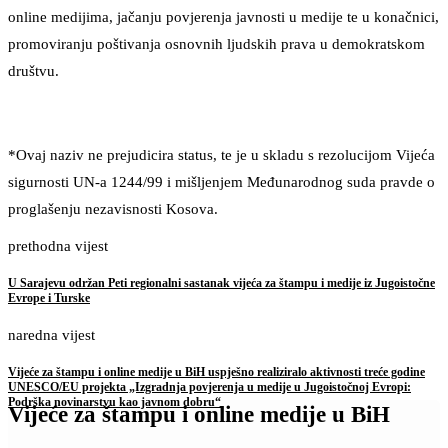
online medijima, jačanju povjerenja javnosti u medije te u konačnici,
promoviranju poštivanja osnovnih ljudskih prava u demokratskom
društvu.
*Ovaj naziv ne prejudicira status, te je u skladu s rezolucijom Vijeća
sigurnosti UN-a 1244/99 i mišljenjem Međunarodnog suda pravde o
proglašenju nezavisnosti Kosova.
prethodna vijest
U Sarajevu održan Peti regionalni sastanak vijeća za štampu i medije iz Jugoistočne
Evrope i Turske
naredna vijest
Vijeće za štampu i online medije u BiH uspješno realiziralo aktivnosti treće godine
UNESCO/EU projekta „Izgradnja povjerenja u medije u Jugoistočnoj Evropi:
Podrška novinarstvu kao javnom dobru“
Vijeće za štampu i online medije u BiH