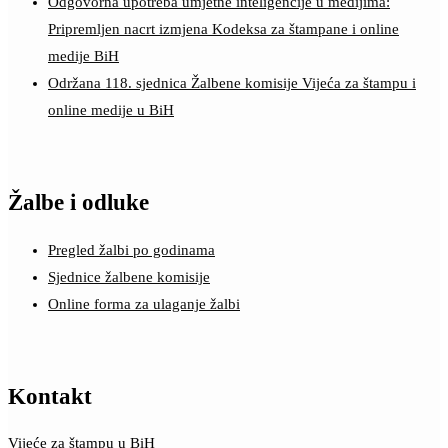
Odgovorna upotreba umjetne inteligencije u medijima:
Pripremljen nacrt izmjena Kodeksa za štampane i online
medije BiH
Održana 118. sjednica Žalbene komisije Vijeća za štampu i
online medije u BiH
Žalbe i odluke
Pregled žalbi po godinama
Sjednice žalbene komisije
Online forma za ulaganje žalbi
Kontakt
Vijeće za štampu u BiH