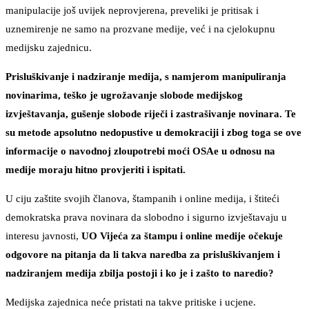
manipulacije još uvijek neprovjerena, preveliki je pritisak i
uznemirenje ne samo na prozvane medije, već i na cjelokupnu
medijsku zajednicu.
Prisluškivanje i nadziranje medija, s namjerom manipuliranja
novinarima, teško je ugrožavanje slobode medijskog
izvještavanja, gušenje slobode riječi i zastrašivanje novinara. Te
su metode apsolutno nedopustive u demokraciji i zbog toga se ove
informacije o navodnoj zloupotrebi moći OSAe u odnosu na
medije moraju hitno provjeriti i ispitati.
U ciju zaštite svojih članova, štampanih i online medija, i štiteći
demokratska prava novinara da slobodno i sigurno izvještavaju u
interesu javnosti,
UO Vijeća za štampu i online medije očekuje
odgovore na pitanja da li takva naredba za prisluškivanjem i
nadziranjem medija zbilja postoji i ko je i zašto to naredio?
Medijska zajednica neće pristati na takve pritiske i ucjene.