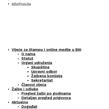
info@vzs.ba
Vijeće za štampu i online medije u BiH
O nama
Statut
Organi udruženja
Skupština
Upravni odbor
Žalbena komisija
Sekretarijat
Članovi vijeća
Žalbe i odluke
Pregled žalbi po godinama
Detaljan pregled prigovora
Aktuelno
Događaji