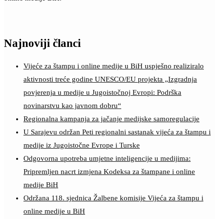
Najnoviji članci
Vijeće za štampu i online medije u BiH uspješno realiziralo
aktivnosti treće godine UNESCO/EU projekta „Izgradnja
povjerenja u medije u Jugoistočnoj Evropi: Podrška
novinarstvu kao javnom dobru“
Regionalna kampanja za jačanje medijske samoregulacije
U Sarajevu održan Peti regionalni sastanak vijeća za štampu i
medije iz Jugoistočne Evrope i Turske
Odgovorna upotreba umjetne inteligencije u medijima:
Pripremljen nacrt izmjena Kodeksa za štampane i online
medije BiH
Održana 118. sjednica Žalbene komisije Vijeća za štampu i
online medije u BiH