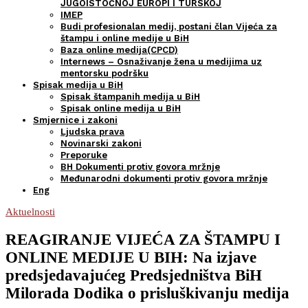
JUGOISTOČNOJ EUROPI I TURSKOJ
IMEP
Budi profesionalan medij, postani član Vijeća za
štampu i online medije u BiH
Baza online medija(CPCD)
Internews – Osnaživanje žena u medijima uz
mentorsku podršku
Spisak medija u BiH
Spisak štampanih medija u BiH
Spisak online medija u BiH
Smjernice i zakoni
Ljudska prava
Novinarski zakoni
Preporuke
BH Dokumenti protiv govora mržnje
Međunarodni dokumenti protiv govora mržnje
Eng
Aktuelnosti
REAGIRANJE VIJEĆA ZA ŠTAMPU I
ONLINE MEDIJE U BIH: Na izjave
predsjedavajućeg Predsjedništva BiH
Milorada Dodika o prisluškivanju medija