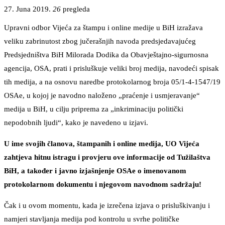
27. Juna 2019.
26
pregleda
Upravni odbor Vijeća za štampu i online medije u BiH izražava
veliku zabrinutost zbog jučerašnjih navoda predsjedavajućeg
Predsjedništva BiH Milorada Dodika da Obavještajno-sigurnosna
agencija, OSA, prati i prisluškuje veliki broj medija, navodeći spisak
tih medija, a na osnovu naredbe protokolarnog broja 05/1-4-1547/19
OSAe, u kojoj je navodno naloženo „praćenje i usmjeravanje“
medija u BiH, u cilju priprema za „inkriminaciju politički
nepodobnih ljudi“, kako je navedeno u izjavi.
U ime svojih članova, štampanih i online medija, UO Vijeća
zahtjeva hitnu istragu i provjeru ove informacije od Tužilaštva
BiH, a također i javno izjašnjenje OSAe o imenovanom
protokolarnom dokumentu i njegovom navodnom sadržaju!
Čak i u ovom momentu, kada je izrečena izjava o prisluškivanju i
namjeri stavljanja medija pod kontrolu u svrhe političke