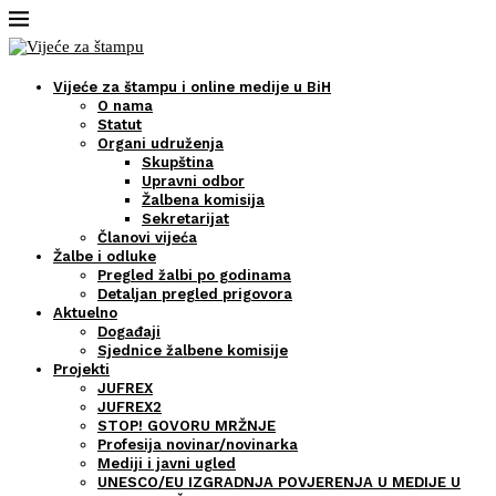
Vijeće za štampu i online medije u BiH
O nama
Statut
Organi udruženja
Skupština
Upravni odbor
Žalbena komisija
Sekretarijat
Članovi vijeća
Žalbe i odluke
Pregled žalbi po godinama
Detaljan pregled prigovora
Aktuelno
Događaji
Sjednice žalbene komisije
Projekti
JUFREX
JUFREX2
STOP! GOVORU MRŽNJE
Profesija novinar/novinarka
Mediji i javni ugled
UNESCO/EU IZGRADNJA POVJERENJA U MEDIJE U