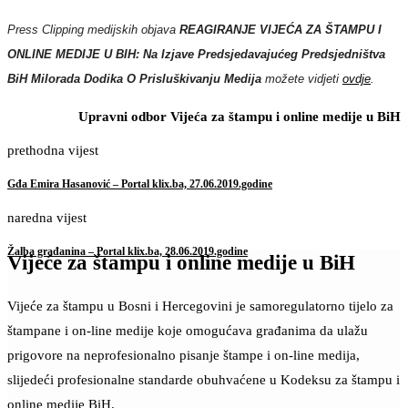
Press Clipping medijskih objava
REAGIRANJE VIJEĆA ZA ŠTAMPU I
ONLINE MEDIJE U BIH: Na Izjave Predsjedavajućeg Predsjedništva
BiH Milorada Dodika O Prisluškivanju Medija
možete vidjeti
ovdje
.
Upravni odbor Vijeća za štampu i online medije u BiH
prethodna vijest
Gđa Emira Hasanović – Portal klix.ba, 27.06.2019.godine
naredna vijest
Žalba građanina – Portal klix.ba, 28.06.2019.godine
Vijeće za štampu i online medije u BiH
Vijeće za štampu u Bosni i Hercegovini je samoregulatorno tijelo za
štampane i on-line medije koje omogućava građanima da ulažu
prigovore na neprofesionalno pisanje štampe i on-line medija,
slijedeći profesionalne standarde obuhvaćene u Kodeksu za štampu i
online medije BiH.