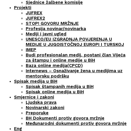
Sjednice žalbene komisije
Projekti
JUFREX
JUFREX2
STOP! GOVORU MRŽNJE
Profesija novinar/novinarka
Mediji i javni ugled
UNESCO/EU IZGRADNJA POVJERENJA U
MEDIJE U JUGOISTOČNOJ EUROPI I TURSKOJ
IMEP
Budi profesionalan medij, postani član Vijeća
za štampu i online medije u BiH
Baza online medija(CPCD)
Internews – Osnaživanje žena u medijima uz
mentorsku podršku
Spisak medija u BiH
Spisak štampanih medija u BiH
Spisak online medija u BiH
Smjernice i zakoni
Ljudska prava
Novinarski zakoni
Preporuke
BH Dokumenti protiv govora mržnje
Međunarodni dokumenti protiv govora mržnje
Eng