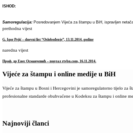
ISHOD:
Samoregulacija:
Posredovanjem Vijeća za štampu u BiH, ispravljen netač
prethodna vijest
G. Igor Pejić – dnevni list “Oslobođenje”, 13.11.2014. godine
naredna vijest
Проф. др Енес Османчевић – портал rtvbn.com, 16.11.2014.
Vijeće za štampu i online medije u BiH
Vijeće za štampu u Bosni i Hercegovini je samoregulatorno tijelo za 
profesionalne standarde obuhvaćene u Kodeksu za štampu i online me
Najnoviji članci