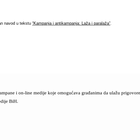
an navod u tekstu
“Kampanja i antikampanja: Laža i paralaža”
.
štampane i on-line medije koje omogućava građanima da ulažu prigovore n
dije BiH.