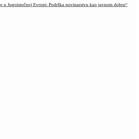
ije u Jugoistočnoj Evropi: Podrška novinarstvu kao javnom dobru“