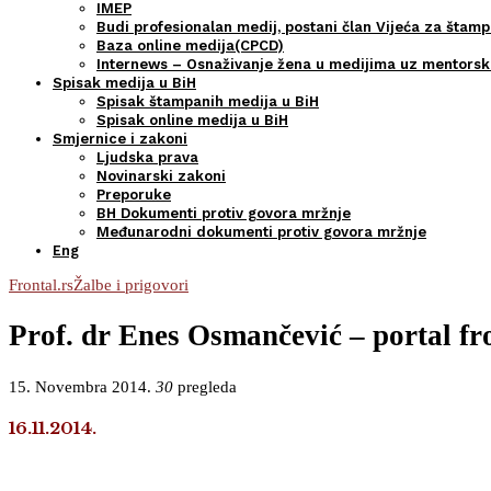
IMEP
Budi profesionalan medij, postani član Vijeća za štamp
Baza online medija(CPCD)
Internews – Osnaživanje žena u medijima uz mentors
Spisak medija u BiH
Spisak štampanih medija u BiH
Spisak online medija u BiH
Smjernice i zakoni
Ljudska prava
Novinarski zakoni
Preporuke
BH Dokumenti protiv govora mržnje
Međunarodni dokumenti protiv govora mržnje
Eng
Frontal.rs
Žalbe i prigovori
Prof. dr Enes Osmančević – portal fro
15. Novembra 2014.
30
pregleda
16.11.2014.