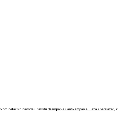
pravkom netačnih navoda u tekstu
“Kampanja i antikampanja: Laža i paralaža”
, 