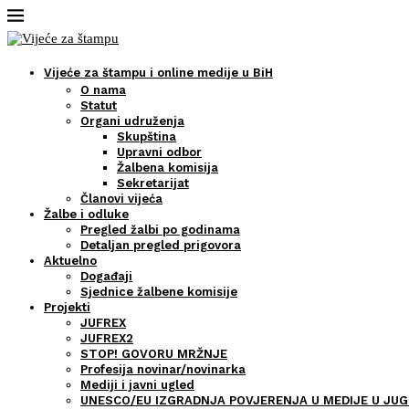
Vijeće za štampu i online medije u BiH
O nama
Statut
Organi udruženja
Skupština
Upravni odbor
Žalbena komisija
Sekretarijat
Članovi vijeća
Žalbe i odluke
Pregled žalbi po godinama
Detaljan pregled prigovora
Aktuelno
Događaji
Sjednice žalbene komisije
Projekti
JUFREX
JUFREX2
STOP! GOVORU MRŽNJE
Profesija novinar/novinarka
Mediji i javni ugled
UNESCO/EU IZGRADNJA POVJERENJA U MEDIJE U JUG