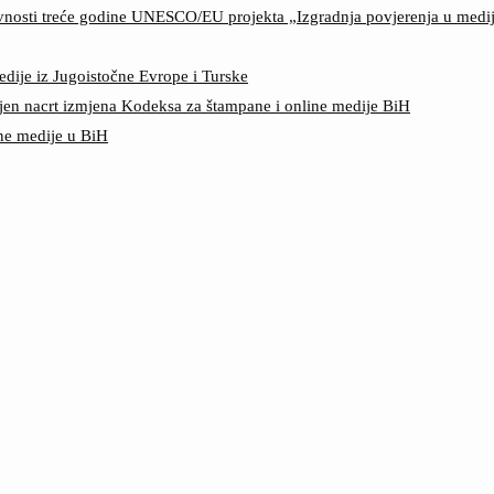
ktivnosti treće godine UNESCO/EU projekta „Izgradnja povjerenja u med
edije iz Jugoistočne Evrope i Turske
jen nacrt izmjena Kodeksa za štampane i online medije BiH
ine medije u BiH