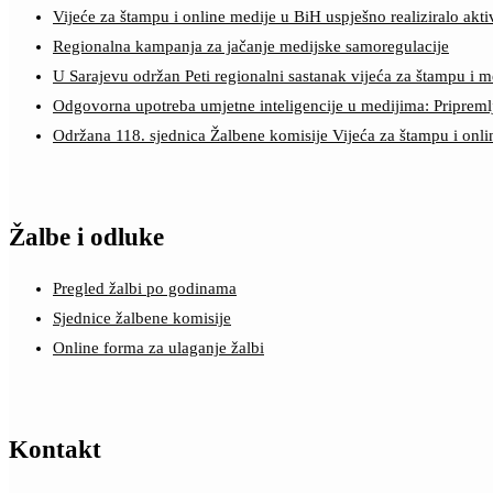
Vijeće za štampu i online medije u BiH uspješno realiziralo a
Regionalna kampanja za jačanje medijske samoregulacije
U Sarajevu održan Peti regionalni sastanak vijeća za štampu i m
Odgovorna upotreba umjetne inteligencije u medijima: Pripreml
Održana 118. sjednica Žalbene komisije Vijeća za štampu i onl
Žalbe i odluke
Pregled žalbi po godinama
Sjednice žalbene komisije
Online forma za ulaganje žalbi
Kontakt