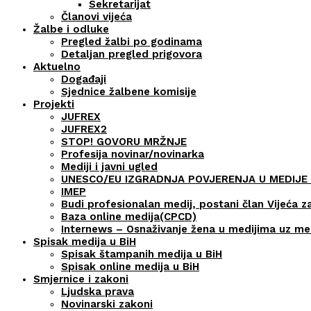
Sekretarijat
Članovi vijeća
Žalbe i odluke
Pregled žalbi po godinama
Detaljan pregled prigovora
Aktuelno
Događaji
Sjednice žalbene komisije
Projekti
JUFREX
JUFREX2
STOP! GOVORU MRŽNJE
Profesija novinar/novinarka
Mediji i javni ugled
UNESCO/EU IZGRADNJA POVJERENJA U MEDIJE 
IMEP
Budi profesionalan medij, postani član Vijeća z
Baza online medija(CPCD)
Internews – Osnaživanje žena u medijima uz m
Spisak medija u BiH
Spisak štampanih medija u BiH
Spisak online medija u BiH
Smjernice i zakoni
Ljudska prava
Novinarski zakoni