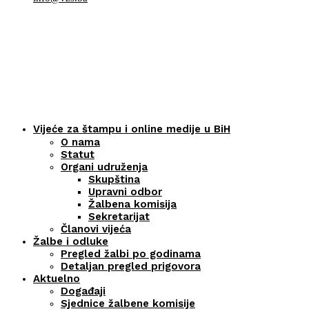
Vijeće za štampu i online medije u BiH
O nama
Statut
Organi udruženja
Skupština
Upravni odbor
Žalbena komisija
Sekretarijat
Članovi vijeća
Žalbe i odluke
Pregled žalbi po godinama
Detaljan pregled prigovora
Aktuelno
Događaji
Sjednice žalbene komisije