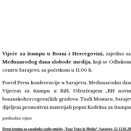
Vijeće za štampu u Bosni i Hercegovini
,
zajedno s
Međunarodog dana slobode medija,
koji se Odlukom
centru Sarajevo, sa početkom u 11.00 h.
Pored Press konferencije u Sarajevu, Međunarodni dan s
Vijećem za štampu u BiH, Udruženjem „BH novinar
bosanskohercegovačkih gradova: Tuzli Mostaru, Sarajevu,
dijeljeni promotivni materijali poput Kodeksa za štampu
prethodna vijest
Drugi trening za saradnike radio emisije „Your Voice in Media“, Sarajevo, 12-13.01.20