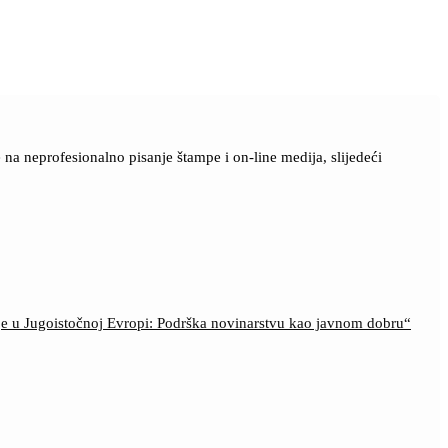
a neprofesionalno pisanje štampe i on-line medija, slijedeći
ije u Jugoistočnoj Evropi: Podrška novinarstvu kao javnom dobru“