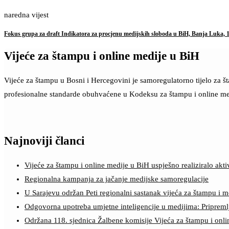
naredna vijest
Fokus grupa za draft Indikatora za procjenu medijskih sloboda u BiH, Banja Luka, 1
Vijeće za štampu i online medije u BiH
Vijeće za štampu u Bosni i Hercegovini je samoregulatorno tijelo za 
profesionalne standarde obuhvaćene u Kodeksu za štampu i online me
Najnoviji članci
Vijeće za štampu i online medije u BiH uspješno realiziralo a
Regionalna kampanja za jačanje medijske samoregulacije
U Sarajevu održan Peti regionalni sastanak vijeća za štampu i m
Odgovorna upotreba umjetne inteligencije u medijima: Pripreml
Održana 118. sjednica Žalbene komisije Vijeća za štampu i onl