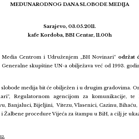
MEĐUNARODNOG DANA SLOBODE MEDIJA
Sarajevo, 03.05.2011.
kafe Kordoba, BBI Centar, 11.00h
a Media Centrom i Udruženjem „BH Novinari“
održat ć
 Generalne skupštine UN-a obilježava već od 1993. godin
lobode medija bit će obilježen i u drugim gradovima. Om
i“, Regulatornom agencijom za komunikacije, te M
 Banjaluci, Bijeljini, Vitezu, Vlasenici, Cazinu, Bihaću
 i Žalbene procedure Vijeća za štampu u BiH, a cilj je uk
12.