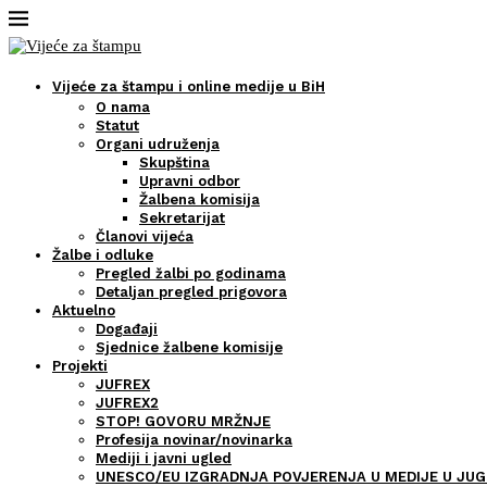
Vijeće za štampu i online medije u BiH
O nama
Statut
Organi udruženja
Skupština
Upravni odbor
Žalbena komisija
Sekretarijat
Članovi vijeća
Žalbe i odluke
Pregled žalbi po godinama
Detaljan pregled prigovora
Aktuelno
Događaji
Sjednice žalbene komisije
Projekti
JUFREX
JUFREX2
STOP! GOVORU MRŽNJE
Profesija novinar/novinarka
Mediji i javni ugled
UNESCO/EU IZGRADNJA POVJERENJA U MEDIJE U JUG