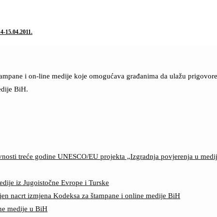
4-15.04.2011.
štampane i on-line medije koje omogućava građanima da ulažu prigovore n
dije BiH.
ktivnosti treće godine UNESCO/EU projekta „Izgradnja povjerenja u med
edije iz Jugoistočne Evrope i Turske
jen nacrt izmjena Kodeksa za štampane i online medije BiH
ine medije u BiH