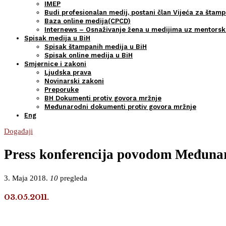
IMEP
Budi profesionalan medij, postani član Vijeća za štamp
Baza online medija(CPCD)
Internews – Osnaživanje žena u medijima uz mentors
Spisak medija u BiH
Spisak štampanih medija u BiH
Spisak online medija u BiH
Smjernice i zakoni
Ljudska prava
Novinarski zakoni
Preporuke
BH Dokumenti protiv govora mržnje
Međunarodni dokumenti protiv govora mržnje
Eng
Događaji
Press konferencija povodom Međunar
3. Maja 2018.
10
pregleda
03.05.2011.