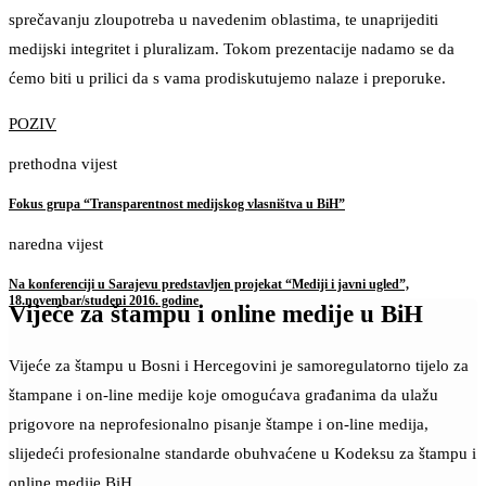
sprečavanju zloupotreba u navedenim oblastima, te unaprijediti
medijski integritet i pluralizam. Tokom prezentacije nadamo se da
ćemo biti u prilici da s vama prodiskutujemo nalaze i preporuke.
POZIV
prethodna vijest
Fokus grupa “Transparentnost medijskog vlasništva u BiH”
naredna vijest
Na konferenciji u Sarajevu predstavljen projekat “Mediji i javni ugled”,
18.novembar/studeni 2016. godine
Vijeće za štampu i online medije u BiH
Vijeće za štampu u Bosni i Hercegovini je samoregulatorno tijelo za
štampane i on-line medije koje omogućava građanima da ulažu
prigovore na neprofesionalno pisanje štampe i on-line medija,
slijedeći profesionalne standarde obuhvaćene u Kodeksu za štampu i
online medije BiH.