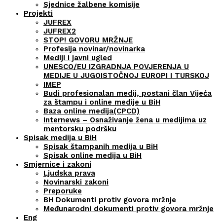
Sjednice žalbene komisije
Projekti
JUFREX
JUFREX2
STOP! GOVORU MRŽNJE
Profesija novinar/novinarka
Mediji i javni ugled
UNESCO/EU IZGRADNJA POVJERENJA U
MEDIJE U JUGOISTOČNOJ EUROPI I TURSKOJ
IMEP
Budi profesionalan medij, postani član Vijeća
za štampu i online medije u BiH
Baza online medija(CPCD)
Internews – Osnaživanje žena u medijima uz
mentorsku podršku
Spisak medija u BiH
Spisak štampanih medija u BiH
Spisak online medija u BiH
Smjernice i zakoni
Ljudska prava
Novinarski zakoni
Preporuke
BH Dokumenti protiv govora mržnje
Međunarodni dokumenti protiv govora mržnje
Eng