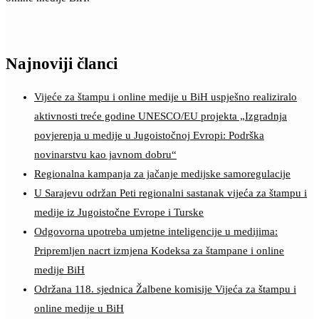
Najnoviji članci
Vijeće za štampu i online medije u BiH uspješno realiziralo
aktivnosti treće godine UNESCO/EU projekta „Izgradnja
povjerenja u medije u Jugoistočnoj Evropi: Podrška
novinarstvu kao javnom dobru“
Regionalna kampanja za jačanje medijske samoregulacije
U Sarajevu održan Peti regionalni sastanak vijeća za štampu i
medije iz Jugoistočne Evrope i Turske
Odgovorna upotreba umjetne inteligencije u medijima:
Pripremljen nacrt izmjena Kodeksa za štampane i online
medije BiH
Održana 118. sjednica Žalbene komisije Vijeća za štampu i
online medije u BiH