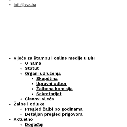
info@vzs.ba
Vijeće za štampu i online medije u BiH
O nama
Statut
Organi udruženja
Skupština
Upravni odbor
Žalbena komisija
Sekretarijat
Članovi vijeća
Žalbe i odluke
Pregled žalbi po godinama
Detaljan pregled prigovora
Aktuelno
Događaji