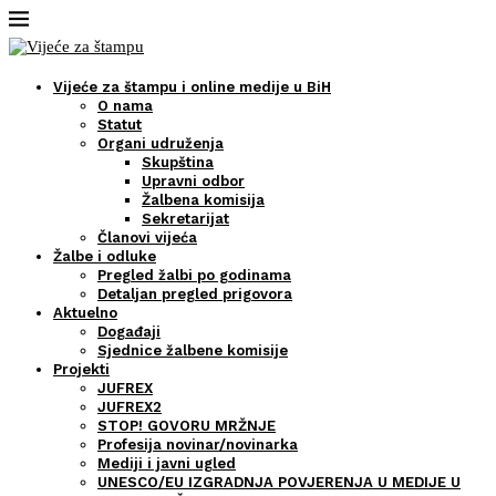
Vijeće za štampu i online medije u BiH
O nama
Statut
Organi udruženja
Skupština
Upravni odbor
Žalbena komisija
Sekretarijat
Članovi vijeća
Žalbe i odluke
Pregled žalbi po godinama
Detaljan pregled prigovora
Aktuelno
Događaji
Sjednice žalbene komisije
Projekti
JUFREX
JUFREX2
STOP! GOVORU MRŽNJE
Profesija novinar/novinarka
Mediji i javni ugled
UNESCO/EU IZGRADNJA POVJERENJA U MEDIJE U