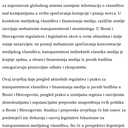
za uspostavom globalnog sistema razmjene informacija o vlasništvu
nad kompanijama u svrhu sprečavanja korupcije i pranja novca. U
kontekstu medijskog vlasništva i finansiranja medija, različite zemlje
razvijaju mehanizme transparentnosti i monitoringa. U Bosni i
Hercegovini regulativni i legislativni okvir u ovim oblastima i dalje
ostaje nerazvijen: ne postoji mehanizam sprečavanja koncentracije
medijskog vlasništva, transparentnost indirektnih vlasnika medija je
krajnje upitna, a obrasci finansiranja medija iz javnih budžeta
omogućavaju proizvoljne odluke i zloupotrebe.
Ovaj izvještaj daje pregled aktuelnih regulativa i praksi za
transparentnost vlasništva i finansiranja medija iz javnih budžeta u
Bosni i Hercegovini, pregled praksi u zemljama regiona i razvijenim
demokratijama i supstancijalne preporuke unapređenja ovih politika
u Bosni i Hercegovini. Analiza i preporuke izvještaja će biti osnov za
predstojeći niz diskusija i razvoj legislative fokusirane na
transparentnost medijskog vlasništva, što će u perspektivi doprinijeti