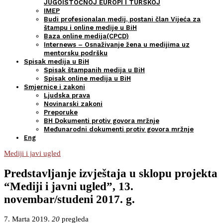
JUGOISTOČNOJ EUROPI I TURSKOJ
IMEP
Budi profesionalan medij, postani član Vijeća za
štampu i online medije u BiH
Baza online medija(CPCD)
Internews – Osnaživanje žena u medijima uz
mentorsku podršku
Spisak medija u BiH
Spisak štampanih medija u BiH
Spisak online medija u BiH
Smjernice i zakoni
Ljudska prava
Novinarski zakoni
Preporuke
BH Dokumenti protiv govora mržnje
Međunarodni dokumenti protiv govora mržnje
Eng
Mediji i javi ugled
Predstavljanje izvještaja u sklopu projekta
“Mediji i javni ugled”, 13.
novembar/studeni 2017. g.
7. Marta 2019.
20
pregleda