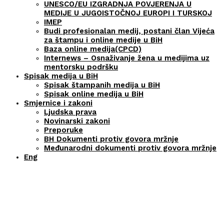
UNESCO/EU IZGRADNJA POVJERENJA U
MEDIJE U JUGOISTOČNOJ EUROPI I TURSKOJ
IMEP
Budi profesionalan medij, postani član Vijeća
za štampu i online medije u BiH
Baza online medija(CPCD)
Internews – Osnaživanje žena u medijima uz
mentorsku podršku
Spisak medija u BiH
Spisak štampanih medija u BiH
Spisak online medija u BiH
Smjernice i zakoni
Ljudska prava
Novinarski zakoni
Preporuke
BH Dokumenti protiv govora mržnje
Međunarodni dokumenti protiv govora mržnje
Eng