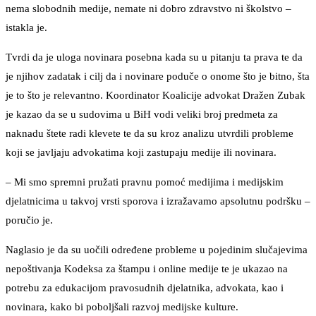
nema slobodnih medije, nemate ni dobro zdravstvo ni školstvo –
istakla je.
Tvrdi da je uloga novinara posebna kada su u pitanju ta prava te da
je njihov zadatak i cilj da i novinare poduče o onome što je bitno, šta
je to što je relevantno. Koordinator Koalicije advokat Dražen Zubak
je kazao da se u sudovima u BiH vodi veliki broj predmeta za
naknadu štete radi klevete te da su kroz analizu utvrdili probleme
koji se javljaju advokatima koji zastupaju medije ili novinara.
– Mi smo spremni pružati pravnu pomoć medijima i medijskim
djelatnicima u takvoj vrsti sporova i izražavamo apsolutnu podršku –
poručio je.
Naglasio je da su uočili određene probleme u pojedinim slučajevima
nepoštivanja Kodeksa za štampu i online medije te je ukazao na
potrebu za edukacijom pravosudnih djelatnika, advokata, kao i
novinara, kako bi poboljšali razvoj medijske kulture.