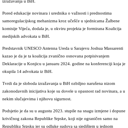
izražavanja u BiH.
Pored edukacije novinara i urednika o važnosti i prednostima
samoregulacijskog mehanizma kroz učešće u sjednicama Žalbene
komisije Vijeća, dodala je, u okviru projekta je formirana Koalicija
medijskih advokata u BiH.
Predstavnik UNESCO Antenna Ureda u Sarajevu Joshua Massarenti
kazao je da je ta koalicija zvanično osnovana potpisivanjem
Deklaracije u Konjicu u januaru 2024. godine na konferenciji koja je
okupila 14 advokata iz BiH.
Tvrdi da je sloboda izražavanja u BiH ozbiljno narušena nizom
zakonodavnih inicijativa koje su dovele u opasnost rad novinara, a u
nekim slučajevima i njihovu sigurnost.
Podsjetio je da su u augustu 2023. stupile na snagu izmjene i dopune
krivičnog zakona Republike Srpske, koji nije ograničen samo na
Republiku Srpsku jer su odluke sudova sa sjedištem u jednom