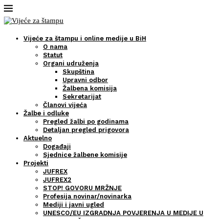
Vijeće za štampu i online medije u BiH
O nama
Statut
Organi udruženja
Skupština
Upravni odbor
Žalbena komisija
Sekretarijat
Članovi vijeća
Žalbe i odluke
Pregled žalbi po godinama
Detaljan pregled prigovora
Aktuelno
Događaji
Sjednice žalbene komisije
Projekti
JUFREX
JUFREX2
STOP! GOVORU MRŽNJE
Profesija novinar/novinarka
Mediji i javni ugled
UNESCO/EU IZGRADNJA POVJERENJA U MEDIJE U