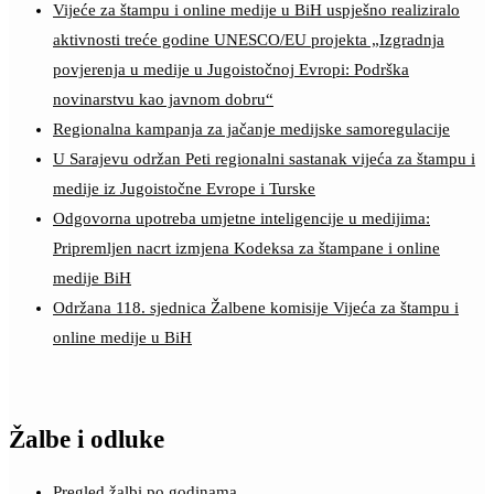
Vijeće za štampu i online medije u BiH uspješno realiziralo
aktivnosti treće godine UNESCO/EU projekta „Izgradnja
povjerenja u medije u Jugoistočnoj Evropi: Podrška
novinarstvu kao javnom dobru“
Regionalna kampanja za jačanje medijske samoregulacije
U Sarajevu održan Peti regionalni sastanak vijeća za štampu i
medije iz Jugoistočne Evrope i Turske
Odgovorna upotreba umjetne inteligencije u medijima:
Pripremljen nacrt izmjena Kodeksa za štampane i online
medije BiH
Održana 118. sjednica Žalbene komisije Vijeća za štampu i
online medije u BiH
Žalbe i odluke
Pregled žalbi po godinama