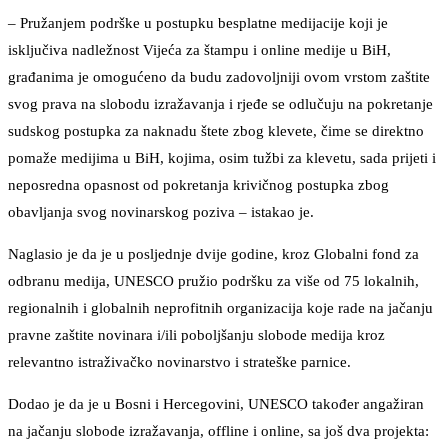
– Pružanjem podrške u postupku besplatne medijacije koji je
isključiva nadležnost Vijeća za štampu i online medije u BiH,
građanima je omogućeno da budu zadovoljniji ovom vrstom zaštite
svog prava na slobodu izražavanja i rjeđe se odlučuju na pokretanje
sudskog postupka za naknadu štete zbog klevete, čime se direktno
pomaže medijima u BiH, kojima, osim tužbi za klevetu, sada prijeti i
neposredna opasnost od pokretanja krivičnog postupka zbog
obavljanja svog novinarskog poziva – istakao je.
Naglasio je da je u posljednje dvije godine, kroz Globalni fond za
odbranu medija, UNESCO pružio podršku za više od 75 lokalnih,
regionalnih i globalnih neprofitnih organizacija koje rade na jačanju
pravne zaštite novinara i/ili poboljšanju slobode medija kroz
relevantno istraživačko novinarstvo i strateške parnice.
Dodao je da je u Bosni i Hercegovini, UNESCO također angažiran
na jačanju slobode izražavanja, offline i online, sa još dva projekta: