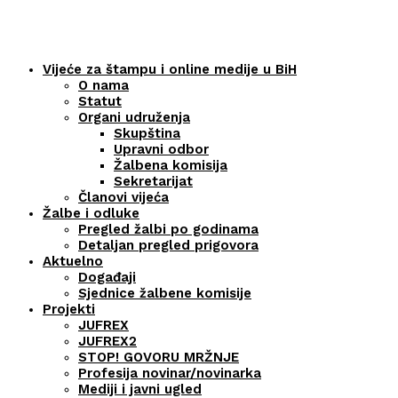
Vijeće za štampu i online medije u BiH
O nama
Statut
Organi udruženja
Skupština
Upravni odbor
Žalbena komisija
Sekretarijat
Članovi vijeća
Žalbe i odluke
Pregled žalbi po godinama
Detaljan pregled prigovora
Aktuelno
Događaji
Sjednice žalbene komisije
Projekti
JUFREX
JUFREX2
STOP! GOVORU MRŽNJE
Profesija novinar/novinarka
Mediji i javni ugled