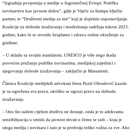
“Izgradnja povjerenja u medije u Jugoistočnoj Evropi: Podrška
novinarstvu kao javnom dobru”, gdje je Vijeće za štampu ključni
partner, te “Društveni medija za mir” koji je doprinio uspostavljanju
Koalicije za slobodu izražavanja i moderiranja sadržaja tokom 2023.
godine, kako bi se stvorilo besplatno i zdravo online okruženje za
građane.
– U skladu sa svojim mandatom, UNESCO je više nego ikada
posvećen pružanju podrške novinarima, medijskoj zajednici i
njegovanju slobode izražavanja – zaključio je Massarenti.
Članica Koalicije medijskih advokata Irena Puzić-Obradović kazala
je su ugrožena sva prava, ukoliko se ugrozi pravo na slobodu
izražavanja.
– Ono što našem cijelom društvu ne dostaje, onda je to adekvatna
senzibilizacija u smislu da javnost shvati o čemu se radi – koja je
uloga medija i novinara i zato je ta profesija toliko važna za sve. Ako