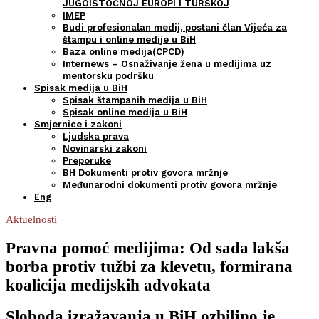
JUGOISTOČNOJ EUROPI I TURSKOJ
IMEP
Budi profesionalan medij, postani član Vijeća za
štampu i online medije u BiH
Baza online medija(CPCD)
Internews – Osnaživanje žena u medijima uz
mentorsku podršku
Spisak medija u BiH
Spisak štampanih medija u BiH
Spisak online medija u BiH
Smjernice i zakoni
Ljudska prava
Novinarski zakoni
Preporuke
BH Dokumenti protiv govora mržnje
Međunarodni dokumenti protiv govora mržnje
Eng
Aktuelnosti
Pravna pomoć medijima: Od sada lakša
borba protiv tužbi za klevetu, formirana
koalicija medijskih advokata
Sloboda izražavanja u BiH ozbiljno je