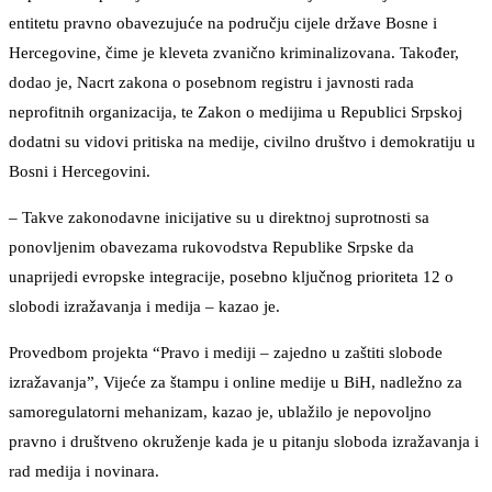
entitetu pravno obavezujuće na području cijele države Bosne i
Hercegovine, čime je kleveta zvanično kriminalizovana. Također,
dodao je, Nacrt zakona o posebnom registru i javnosti rada
neprofitnih organizacija, te Zakon o medijima u Republici Srpskoj
dodatni su vidovi pritiska na medije, civilno društvo i demokratiju u
Bosni i Hercegovini.
– Takve zakonodavne inicijative su u direktnoj suprotnosti sa
ponovljenim obavezama rukovodstva Republike Srpske da
unaprijedi evropske integracije, posebno ključnog prioriteta 12 o
slobodi izražavanja i medija – kazao je.
Provedbom projekta “Pravo i mediji – zajedno u zaštiti slobode
izražavanja”, Vijeće za štampu i online medije u BiH, nadležno za
samoregulatorni mehanizam, kazao je, ublažilo je nepovoljno
pravno i društveno okruženje kada je u pitanju sloboda izražavanja i
rad medija i novinara.