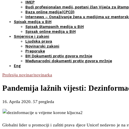
IMEP
Budi profesionalan medij, postani član Vijeća za štamp
Baza online medija(CPCD)
Internews – Osnaživanje žena u medijima uz mentors
Spisak medija u BiH
Spisak štampanih medija u BiH
Spisak online medija u BiH
Smjernice i zakoni
Ljudska prava
Novinarski zakoni
Preporuke
BH Dokumenti protiv govora mržnje
Međunarodni dokumenti protiv govora mržnje
Eng
Profesija novinar/novinarka
Pandemija lažnih vijesti: Dezinforma
16. Aprila 2020.
57
pregleda
Globalni lider u promociji i zaštiti prava djece Unicef nedavno je na 