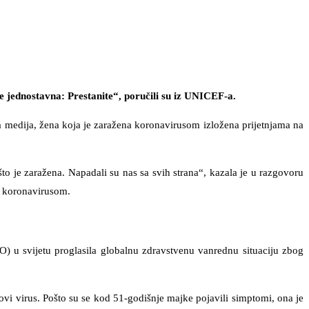
e jednostavna: Prestanite“, poručili su iz UNICEF-a.
a medija, žena koja je zaražena koronavirusom izložena prijetnjama na
to je zaražena. Napadali su nas sa svih strana“, kazala je u razgovoru
a koronavirusom.
O) u svijetu proglasila globalnu zdravstvenu vanrednu situaciju zbog
novi virus. Pošto su se kod 51-godišnje majke pojavili simptomi, ona je