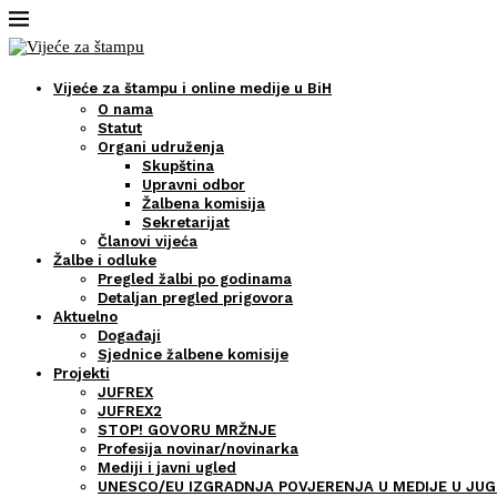
Vijeće za štampu i online medije u BiH
O nama
Statut
Organi udruženja
Skupština
Upravni odbor
Žalbena komisija
Sekretarijat
Članovi vijeća
Žalbe i odluke
Pregled žalbi po godinama
Detaljan pregled prigovora
Aktuelno
Događaji
Sjednice žalbene komisije
Projekti
JUFREX
JUFREX2
STOP! GOVORU MRŽNJE
Profesija novinar/novinarka
Mediji i javni ugled
UNESCO/EU IZGRADNJA POVJERENJA U MEDIJE U JUG