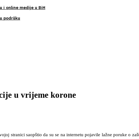
u i online medije u BiH
ku podršku
cije u vrijeme korone
svojoj stranici saopštio da su se na internetu pojavile lažne poruke o za