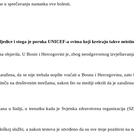
e u sprečavanju nastanka ove bolesti.
jedice i stoga je poruka UNICEF-a svima koji kreiraju takve neistin
rusa objavila. U Bosni i Hercegovini je, zbog neodgovornog izvještavanj
aražena, da se nije trebala uopšte vraćati u Bosnu i Hercegovinu, zato š
 linču na društvenim mrežama, nakon što su mediji otkrili da je zaražen
 u Italiji, u trenutku kada je Svjetska zdravstvena organizacija (SZ
oškoj službi, a nakon testova je utvrđeno da su sve troje pozitivni na 