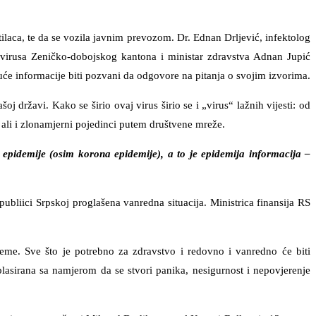
tilaca, te da se vozila javnim prevozom. Dr. Ednan Drljević, infektolog
avirusa Zeničko-dobojskog kantona i ministar zdravstva Adnan Jupić
ujuće informacije biti pozvani da odgovore na pitanja o svojim izvorima.
j državi. Kako se širio ovaj virus širio se i „virus“ lažnih vijesti: od
a, ali i zlonamjerni pojedinci putem društvene mreže.
 epidemije (osim korona epidemije), a to je epidemija informacija –
ubliici Srpskoj proglašena vanredna situacija. Ministrica finansija RS
ijeme. Sve što je potrebno za zdravstvo i redovno i vanredno će biti
 plasirana sa namjerom da se stvori panika, nesigurnost i nepovjerenje