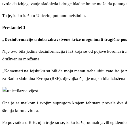
tvrde da izbjegavanje sladoleda i druge hladne hrane može da pomogn
To je, kako kažu u Unicefu, potpuno neistinito.
Prestanite!!!
„Dezinformacije u doba zdravstvene krize mogu imati tragične posl
Nije ovo bila jedina dezinformacija i laž koja se od pojave koronavi
društvenim mrežama.
„Komentari na fejsbuku su bili da moju mamu treba ubiti zato što je z
za Radio slobodna Evropa (RSE), djevojka čija je majka bila izložena
Ona je sa majkom i svojim suprugom krajem februara provela dva dana
širenja koronavirusa.
Po povratku u BiH, njih troje su se, kako kaže, odmah javili epidemiol