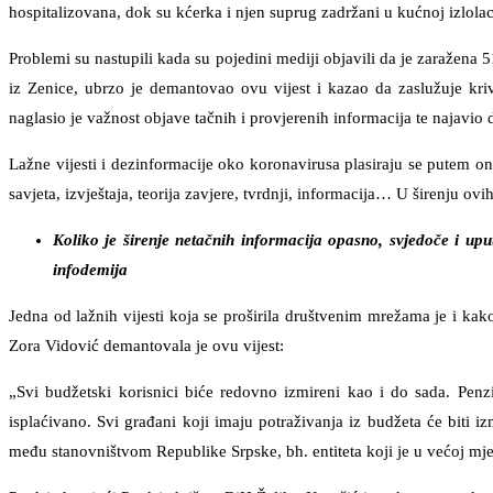
hospitalizovana, dok su kćerka i njen suprug zadržani u kućnoj izlolaci
Problemi su nastupili kada su pojedini mediji objavili da je zaražena 
iz Zenice, ubrzo je demantovao ovu vijest i kazao da zaslužuje kr
naglasio je važnost objave tačnih i provjerenih informacija te najavio 
Lažne vijesti i dezinformacije oko koronavirusa plasiraju se putem onli
savjeta, izvještaja, teorija zavjere, tvrdnji, informacija… U širenju ov
Koliko je širenje netačnih informacija opasno, svjedoče i up
infodemija
Jedna od lažnih vijesti koja se proširila društvenim mrežama je i kak
Zora Vidović demantovala je ovu vijest:
„Svi budžetski korisnici biće redovno izmireni kao i do sada. Penzi
isplaćivano. Svi građani koji imaju potraživanja iz budžeta će biti i
među stanovništvom Republike Srpske, bh. entiteta koji je u većoj m