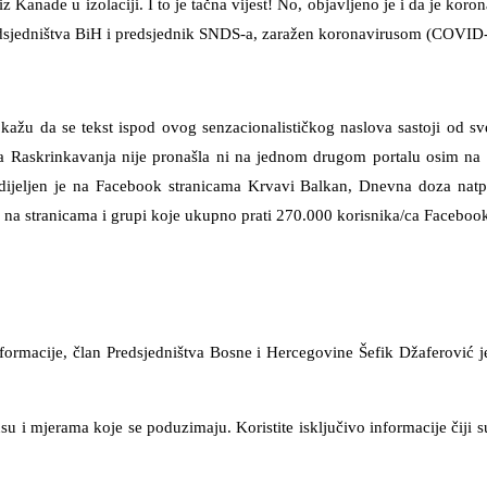
 Kanade u izolaciji. I to je tačna vijest! No, objavljeno je i da je kor
redsjedništva BiH i predsjednik SNDS-a, zaražen koronavirusom (COVID
ti, kažu da se tekst ispod ovog senzacionalističkog naslova sastoji od
 Raskrinkavanja nije pronašla ni na jednom drugom portalu osim na n
dijeljen je na Facebook stranicama Krvavi Balkan, Dnevna doza natp
a, na stranicama i grupi koje ukupno prati 270.000 korisnika/ca Faceboo
zinformacije, član Predsjedništva Bosne i Hercegovine Šefik Džaferovi
 i mjerama koje se poduzimaju. Koristite isključivo informacije čiji su i