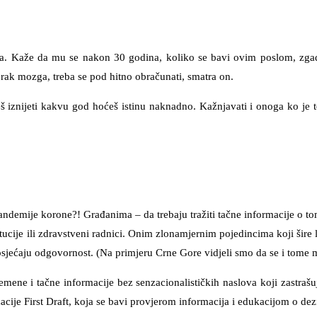
a. Kaže da mu se nakon 30 godina, koliko se bavi ovim poslom, zgadilo
a rak mozga, treba se pod hitno obračunati, smatra on.
iznijeti kakvu god hoćeš istinu naknadno. Kažnjavati i onoga ko je to
 pandemije korone?! Građanima – da trebaju tražiti tačne informacije o t
ucije ili zdravstveni radnici. Onim zlonamjernim pojedincima koji šire l
sjećaju odgovornost. (Na primjeru Crne Gore vidjeli smo da se i tome mo
ne i tačne informacije bez senzacionalističkih naslova koji zastrašuju,
zacije First Draft, koja se bavi provjerom informacija i edukacijom o de