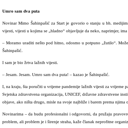
Umro sam dva puta
Novinar Mimo Šahinpašić za Start je govorio o stanju u bh. medijim
vijesti, vijesti u kojima se „hladno“ objavljuje da neko, naprimjer, im
– Moramo uraditi nešto pod hitno, odosmo u potpuno „žutilo“. Možeš 
Šahinpašić.
I sam je bio žrtva lažnih vijesti.
– Jesam. Jesam. Umro sam dva puta! – kazao je Šahinpašić.
I, na kraju, šta poručiti u vrijeme pandemije lažnih vijesti za vrijeme
Svjetska zdravstvena organizacija, UNICEF, državne zdravstvene instit
objave, ako ništa drugo, misle na svoje najbliže i barem prema njima o
Novinarima – da budu profesionalni i odgovorni, da pružaju pravovreme
problem, ali problem je i širenje straha, kaže članak neprofitne organi