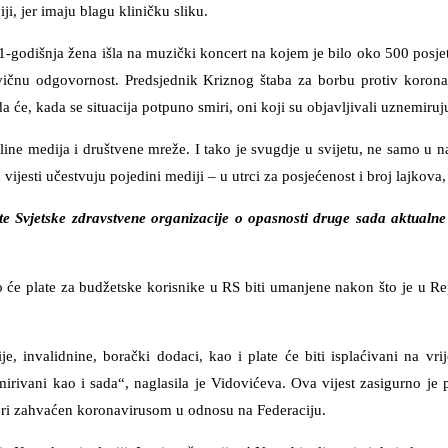
ji, jer imaju blagu kliničku sliku.
51-godišnja žena išla na muzički koncert na kojem je bilo oko 500 posje
ivičnu odgovornost. Predsjednik Kriznog štaba za borbu protiv koron
da će, kada se situacija potpuno smiri, oni koji su objavljivali uznemir
ne medija i društvene mreže. I tako je svugdje u svijetu, ne samo u našo
ih vijesti učestvuju pojedini mediji – u utrci za posjećenost i broj lajkov
ute Svjetske zdravstvene organizacije o opasnosti druge sada aktualne
o će plate za budžetske korisnike u RS biti umanjene nakon što je u Rep
je, invalidnine, borački dodaci, kao i plate će biti isplaćivani na vr
zmirivani kao i sada“, naglasila je Vidovićeva. Ova vijest zasigurno je
jeri zahvaćen koronavirusom u odnosu na Federaciju.