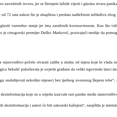
sno navedenih izvora, jer se širenjem lažnih vijesti i glasina stvara pani
r od 72 sata nakon što je uhapšena i predata nadležnom tužilaštvu zbog 
oglasiti vanredno stanje jer ima zaraženih koronavirusom. Kao što vid
ekao je crnogorski premijer Duško Marković, pozivajući medije da pomo
 stanovništvo počelo stvarati zalihe u strahu od mjera koje bi vlada m
ragica Sekulić pokušavala je uvjeriti građane da veliki trgovinski lanci 
 snabdijevati nekoliko mjeseci bez ijednog uvezenog šlepera robe“, saop
o dezinformacija koje su u srijedu izazvale rast panike među stanovništ
dezinformacija i autori će biti zakonski kažnjeni“, saopštila je ministr