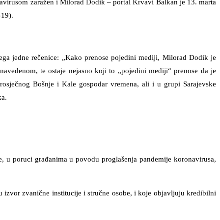
onavirusom zaražen i Milorad Dodik – portal Krvavi Balkan je 13. marta
-19).
 svega jedne rečenice: „Kako prenose pojedini mediji, Milorad Dodik je
avedenom, te ostaje nejasno koji to „pojedini mediji“ prenose da je
rosječnog Bošnje i Kale gospodar vremena, ali i u grupi Sarajevske
ka.
ć je, u poruci građanima u povodu proglašenja pandemije koronavirusa,
zvor zvanične institucije i stručne osobe, i koje objavljuju kredibilni