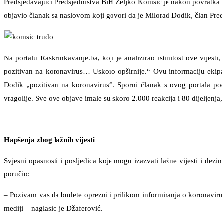
Predsjedavajući Predsjedništva BiH Željko Komšić je nakon povratka iz
objavio članak sa naslovom koji govori da je Milorad Dodik, član P
Na portalu Raskrinkavanje.ba, koji je analizirao istinitost ove vijes
pozitivan na koronavirus… Uskoro opširnije.“ Ovu informaciju ekipa
Dodik „pozitivan na koronavirus“. Sporni članak s ovog portala po
vragolije. Sve ove objave imale su skoro 2.000 reakcija i 80 dijeljenj
Hapšenja zbog lažnih vijesti
Svjesni opasnosti i posljedica koje mogu izazvati lažne vijesti i de
poručio:
– Pozivam vas da budete oprezni i prilikom informiranja o koronavirusu
mediji – naglasio je Džaferović.