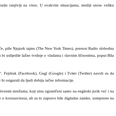
budu ranjiviji na virus. U ovakvim situacijama, mediji snose veliku
ječe, piše Njujork tajms (The New York Times), prenosi Radio slobodna
 bi uslijedile lažne tvrdnje o vladama i slavnim ličnostima, poput Bila
“. Fejsbuk (Facebook), Gugl (Google) i Tviter (Twitter) naveli su da
i osigurali da ljudi dobiju tačne informacije.
štvenim mrežama, koji nisu ograničeni samo na engleski jezik već i na
je o koronavirusu, ali su to zapravo bile digitalne zamke, usmjerene na