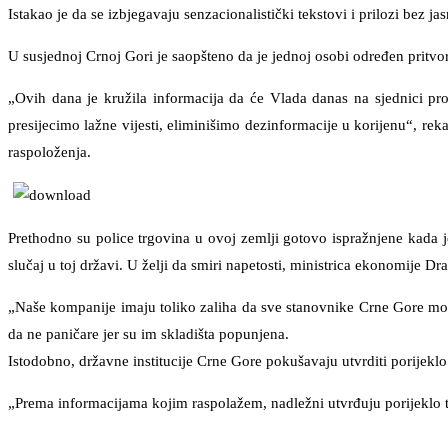
Istakao je da se izbjegavaju senzacionalistički tekstovi i prilozi bez ja
U susjednoj Crnoj Gori je saopšteno da je jednoj osobi određen pritvo
„Ovih dana je kružila informacija da će Vlada danas na sjednici pr
presijecimo lažne vijesti, eliminišimo dezinformacije u korijenu“, r
raspoloženja.
Prethodno su police trgovina u ovoj zemlji gotovo ispražnjene kada je
slučaj u toj državi. U želji da smiri napetosti, ministrica ekonomije D
„Naše kompanije imaju toliko zaliha da sve stanovnike Crne Gore mogu
da ne paničare jer su im skladišta popunjena.
Istodobno, državne institucije Crne Gore pokušavaju utvrditi porijekl
„Prema informacijama kojim raspolažem, nadležni utvrđuju porijeklo tih 