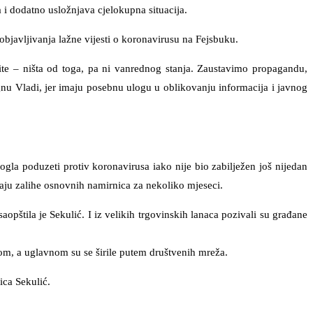
ka i dodatno usložnjava cjelokupna situacija.
objavljivanja lažne vijesti o koronavirusu na Fejsbuku.
ite – ništa od toga, pa ni vanrednog stanja. Zaustavimo propagandu,
gnu Vladi, jer imaju posebnu ulogu u oblikovanju informacija i javnog
ogla poduzeti protiv koronavirusa iako nije bio zabilježen još nijedan
imaju zalihe osnovnih namirnica za nekoliko mjeseci.
štila je Sekulić. I iz velikih trgovinskih lanaca pozivali su građane
vom, a uglavnom su se širile putem društvenih mreža.
ica Sekulić.