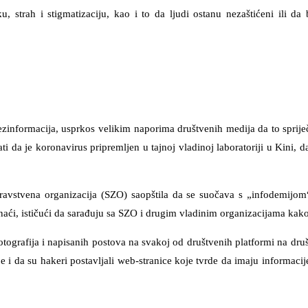
strah i stigmatizaciju, kao i to da ljudi ostanu nezaštićeni ili da 
j dezinformacija, usprkos velikim naporima društvenih medija da to spri
 da je koronavirus pripremljen u tajnoj vladinoj laboratoriji u Kini, da
dravstvena organizacija (SZO) saopštila da se suočava s „infodemijom
aći, ističući da sarađuju sa SZO i drugim vladinim organizacijama kako b
otografija i napisanih postova na svakoj od društvenih platformi na dru
je i da su hakeri postavljali web-stranice koje tvrde da imaju informaci