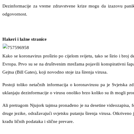
Dezinformacije za vreme zdravstvene krize mogu da izazovu paniku, 
odgovornost.
Hakeri i lažne stranice
Kako se koronavirus proširio po cijelom svijetu, tako se širio i bro
Evropa. Prvo su se na društvenim mrežama pojavili konspirativni šapati
Gejtsa (Bill Gates), koji novodno stoje iza širenja virusa.
Postoji toliko netačnih informacija o koronavirusu pa je Svjetska z
uklanjaju dezinformacije o virusu onoliko brzo koliko su ih mogli pron
Ali pretragom Njujork tajmsa pronađeno je na desetine videozapisa, f
druge jezike, odražavajući svjetsku putanju širenja virusa. Otkriveno 
krađu ličnih podataka i slične prevare.