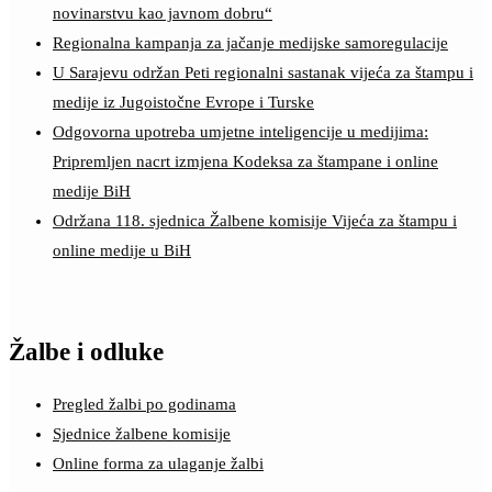
novinarstvu kao javnom dobru“
Regionalna kampanja za jačanje medijske samoregulacije
U Sarajevu održan Peti regionalni sastanak vijeća za štampu i
medije iz Jugoistočne Evrope i Turske
Odgovorna upotreba umjetne inteligencije u medijima:
Pripremljen nacrt izmjena Kodeksa za štampane i online
medije BiH
Održana 118. sjednica Žalbene komisije Vijeća za štampu i
online medije u BiH
Žalbe i odluke
Pregled žalbi po godinama
Sjednice žalbene komisije
Online forma za ulaganje žalbi