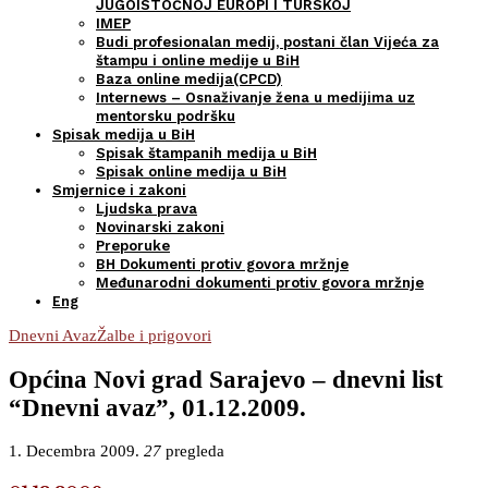
JUGOISTOČNOJ EUROPI I TURSKOJ
IMEP
Budi profesionalan medij, postani član Vijeća za
štampu i online medije u BiH
Baza online medija(CPCD)
Internews – Osnaživanje žena u medijima uz
mentorsku podršku
Spisak medija u BiH
Spisak štampanih medija u BiH
Spisak online medija u BiH
Smjernice i zakoni
Ljudska prava
Novinarski zakoni
Preporuke
BH Dokumenti protiv govora mržnje
Međunarodni dokumenti protiv govora mržnje
Eng
Dnevni Avaz
Žalbe i prigovori
Općina Novi grad Sarajevo – dnevni list
“Dnevni avaz”, 01.12.2009.
1. Decembra 2009.
27
pregleda