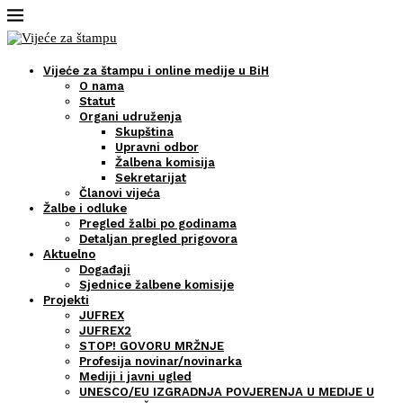
Vijeće za štampu i online medije u BiH
O nama
Statut
Organi udruženja
Skupština
Upravni odbor
Žalbena komisija
Sekretarijat
Članovi vijeća
Žalbe i odluke
Pregled žalbi po godinama
Detaljan pregled prigovora
Aktuelno
Događaji
Sjednice žalbene komisije
Projekti
JUFREX
JUFREX2
STOP! GOVORU MRŽNJE
Profesija novinar/novinarka
Mediji i javni ugled
UNESCO/EU IZGRADNJA POVJERENJA U MEDIJE U