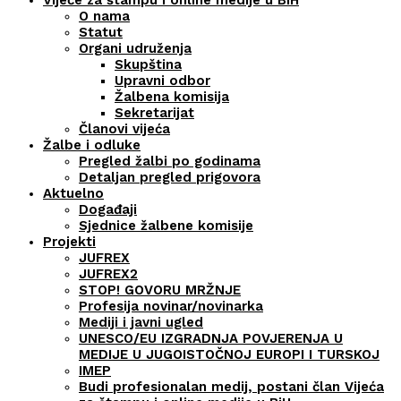
Vijeće za štampu i online medije u BiH
O nama
Statut
Organi udruženja
Skupština
Upravni odbor
Žalbena komisija
Sekretarijat
Članovi vijeća
Žalbe i odluke
Pregled žalbi po godinama
Detaljan pregled prigovora
Aktuelno
Događaji
Sjednice žalbene komisije
Projekti
JUFREX
JUFREX2
STOP! GOVORU MRŽNJE
Profesija novinar/novinarka
Mediji i javni ugled
UNESCO/EU IZGRADNJA POVJERENJA U
MEDIJE U JUGOISTOČNOJ EUROPI I TURSKOJ
IMEP
Budi profesionalan medij, postani član Vijeća