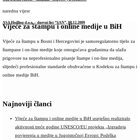
naredna vijest
ASA Hodling d.o.o. – dnevni list “SAN”, 08.12.2009
Vijeće za štampu i online medije u BiH
Vijeće za štampu u Bosni i Hercegovini je samoregulatorno tijelo za
štampane i on-line medije koje omogućava građanima da ulažu
prigovore na neprofesionalno pisanje štampe i on-line medija,
slijedeći profesionalne standarde obuhvaćene u Kodeksu za štampu i
online medije BiH.
Najnoviji članci
Vijeće za štampu i online medije u BiH uspješno realiziralo
aktivnosti treće godine UNESCO/EU projekta „Izgradnja
povjerenja u medije u Jugoistočnoj Evropi: Podrška