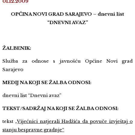
01.12.2009
OPĆINA NOVI GRAD SARAJEVO – dnevni list
“DNEVNI AVAZ”
ŽALBENIK:
Služba za odnose s javnošću Općine Novi grad
Sarajevo
MEDIJ NA KOJI SE ŽALBA ODNOSI:
dnevni list “Dnevni avaz”
TEKST/SADRŽAJ NA KOJI SE ŽALBA ODNOSI:
tekst
„Vijećnici natjerali Hadžića da povuče izvještaj o
stanju bespravne gradnje“