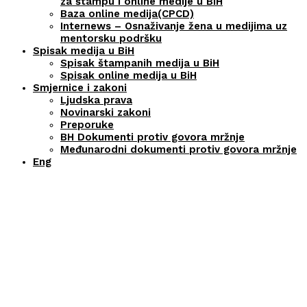
za štampu i online medije u BiH
Baza online medija(CPCD)
Internews – Osnaživanje žena u medijima uz
mentorsku podršku
Spisak medija u BiH
Spisak štampanih medija u BiH
Spisak online medija u BiH
Smjernice i zakoni
Ljudska prava
Novinarski zakoni
Preporuke
BH Dokumenti protiv govora mržnje
Međunarodni dokumenti protiv govora mržnje
Eng