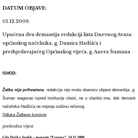
DATUM OBJAVE:
01.12.2009.
Upućena dva demantija redakciji lista Dnevnog Avaza:
općinskog načelnika, g. Damira Hadžića i
predsjedavajućeg Općinskog vijeća, g. Anera Šumana
ISHOD:
Žalba nije prihvaćena
: redakcija nije imala obavezu objave demantija: g.
Šuman reagovao ispred institucije vlasti, ne u vlastito ime, dok demanti
načelnika Hadžića ne mijenja suštinu rečenog.
Odluka
Žalbene komisije
prethodna vijest
Gđa Duška Jurišić – magazin “Express”, 24.11.2009.