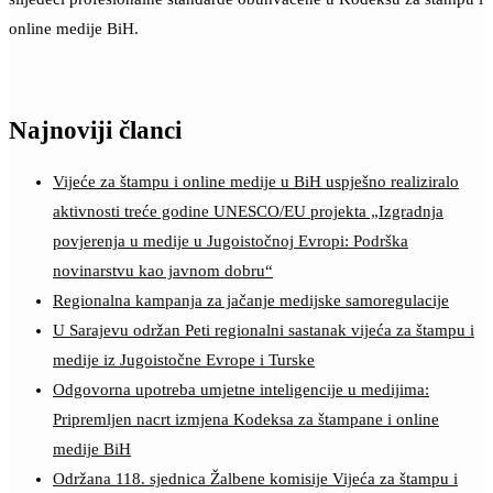
online medije BiH.
Najnoviji članci
Vijeće za štampu i online medije u BiH uspješno realiziralo
aktivnosti treće godine UNESCO/EU projekta „Izgradnja
povjerenja u medije u Jugoistočnoj Evropi: Podrška
novinarstvu kao javnom dobru“
Regionalna kampanja za jačanje medijske samoregulacije
U Sarajevu održan Peti regionalni sastanak vijeća za štampu i
medije iz Jugoistočne Evrope i Turske
Odgovorna upotreba umjetne inteligencije u medijima:
Pripremljen nacrt izmjena Kodeksa za štampane i online
medije BiH
Održana 118. sjednica Žalbene komisije Vijeća za štampu i