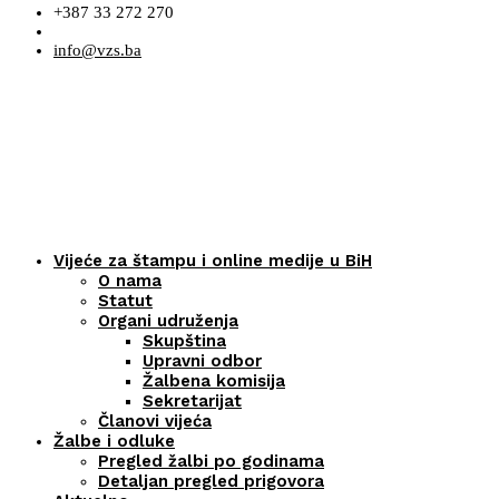
+387 33 272 270
info@vzs.ba
Vijeće za štampu i online medije u BiH
O nama
Statut
Organi udruženja
Skupština
Upravni odbor
Žalbena komisija
Sekretarijat
Članovi vijeća
Žalbe i odluke
Pregled žalbi po godinama
Detaljan pregled prigovora