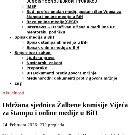
JUGOISTOČNOJ EUROPI I TURSKOJ
IMEP
Budi profesionalan medij, postani član Vijeća za
štampu i online medije u BiH
Baza online medija(CPCD)
Internews – Osnaživanje žena u medijima uz
mentorsku podršku
Spisak medija u BiH
Spisak štampanih medija u BiH
Spisak online medija u BiH
Smjernice i zakoni
Ljudska prava
Novinarski zakoni
Preporuke
BH Dokumenti protiv govora mržnje
Međunarodni dokumenti protiv govora mržnje
Eng
Aktuelnosti
Održana sjednica Žalbene komisije Vijeća
za štampu i online medije u BiH
24. Februara 2026.
232
pregleda