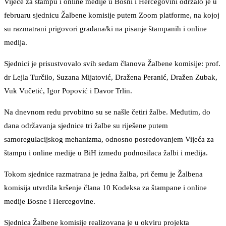
Vijeće za štampu i online medije u Bosni i Hercegovini održalo je u
februaru sjednicu Žalbene komisije putem Zoom platforme, na kojoj
su razmatrani prigovori građana/ki na pisanje štampanih i online
medija.
Sjednici je prisustvovalo svih sedam članova Žalbene komisije: prof.
dr Lejla Turčilo, Suzana Mijatović, Dražena Peranić, Dražen Zubak,
Vuk Vučetić, Igor Popović i Davor Trlin.
Na dnevnom redu prvobitno su se našle četiri žalbe. Međutim, do
dana održavanja sjednice tri žalbe su riješene putem
samoregulacijskog mehanizma, odnosno posredovanjem Vijeća za
štampu i online medije u BiH između podnosilaca žalbi i medija.
Tokom sjednice razmatrana je jedna žalba, pri čemu je Žalbena
komisija utvrdila kršenje člana 10 Kodeksa za štampane i online
medije Bosne i Hercegovine.
Sjednica Žalbene komisije realizovana je u okviru projekta