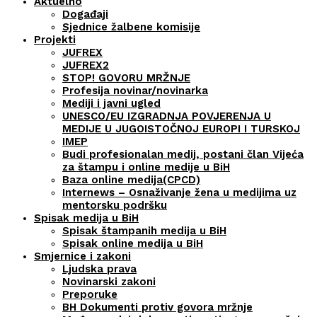
Aktuelno
Događaji
Sjednice žalbene komisije
Projekti
JUFREX
JUFREX2
STOP! GOVORU MRŽNJE
Profesija novinar/novinarka
Mediji i javni ugled
UNESCO/EU IZGRADNJA POVJERENJA U
MEDIJE U JUGOISTOČNOJ EUROPI I TURSKOJ
IMEP
Budi profesionalan medij, postani član Vijeća
za štampu i online medije u BiH
Baza online medija(CPCD)
Internews – Osnaživanje žena u medijima uz
mentorsku podršku
Spisak medija u BiH
Spisak štampanih medija u BiH
Spisak online medija u BiH
Smjernice i zakoni
Ljudska prava
Novinarski zakoni
Preporuke
BH Dokumenti protiv govora mržnje