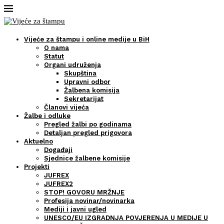
Vijeće za štampu i online medije u BiH
O nama
Statut
Organi udruženja
Skupština
Upravni odbor
Žalbena komisija
Sekretarijat
Članovi vijeća
Žalbe i odluke
Pregled žalbi po godinama
Detaljan pregled prigovora
Aktuelno
Događaji
Sjednice žalbene komisije
Projekti
JUFREX
JUFREX2
STOP! GOVORU MRŽNJE
Profesija novinar/novinarka
Mediji i javni ugled
UNESCO/EU IZGRADNJA POVJERENJA U MEDIJE U