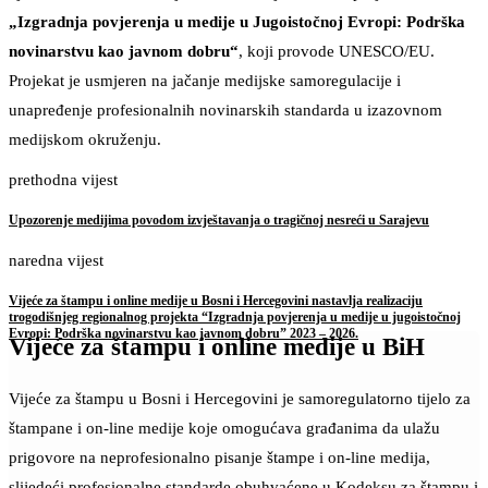
„Izgradnja povjerenja u medije u Jugoistočnoj Evropi: Podrška
novinarstvu kao javnom dobru“
, koji provode UNESCO/EU.
Projekat je usmjeren na jačanje medijske samoregulacije i
unapređenje profesionalnih novinarskih standarda u izazovnom
medijskom okruženju.
prethodna vijest
Upozorenje medijima povodom izvještavanja o tragičnoj nesreći u Sarajevu
naredna vijest
Vijeće za štampu i online medije u Bosni i Hercegovini nastavlja realizaciju
trogodišnjeg regionalnog projekta “Izgradnja povjerenja u medije u jugoistočnoj
Evropi: Podrška novinarstvu kao javnom dobru” 2023 – 2026.
Vijeće za štampu i online medije u BiH
Vijeće za štampu u Bosni i Hercegovini je samoregulatorno tijelo za
štampane i on-line medije koje omogućava građanima da ulažu
prigovore na neprofesionalno pisanje štampe i on-line medija,
slijedeći profesionalne standarde obuhvaćene u Kodeksu za štampu i