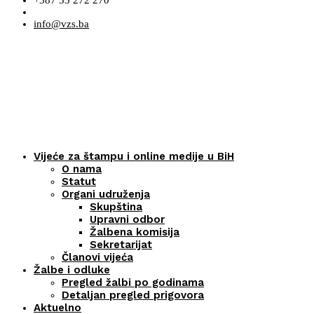
+387 33 272 270
info@vzs.ba
Vijeće za štampu i online medije u BiH
O nama
Statut
Organi udruženja
Skupština
Upravni odbor
Žalbena komisija
Sekretarijat
Članovi vijeća
Žalbe i odluke
Pregled žalbi po godinama
Detaljan pregled prigovora
Aktuelno