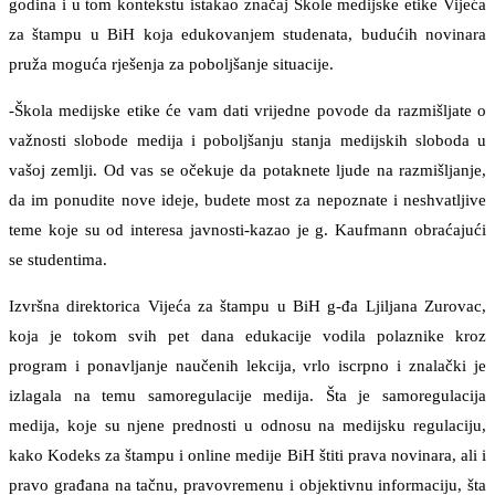
godina i u tom kontekstu istakao značaj Škole medijske etike Vijeća
za štampu u BiH koja edukovanjem studenata, budućih novinara
pruža moguća rješenja za poboljšanje situacije.
-Škola medijske etike će vam dati vrijedne povode da razmišljate o
važnosti slobode medija i poboljšanju stanja medijskih sloboda u
vašoj zemlji. Od vas se očekuje da potaknete ljude na razmišljanje,
da im ponudite nove ideje, budete most za nepoznate i neshvatljive
teme koje su od interesa javnosti-kazao je g. Kaufmann obraćajući
se studentima.
Izvršna direktorica Vijeća za štampu u BiH g-đa Ljiljana Zurovac,
koja je tokom svih pet dana edukacije vodila polaznike kroz
program i ponavljanje naučenih lekcija, vrlo iscrpno i znalački je
izlagala na temu samoregulacije medija. Šta je samoregulacija
medija, koje su njene prednosti u odnosu na medijsku regulaciju,
kako Kodeks za štampu i online medije BiH štiti prava novinara, ali i
pravo građana na tačnu, pravovremenu i objektivnu informaciju, šta