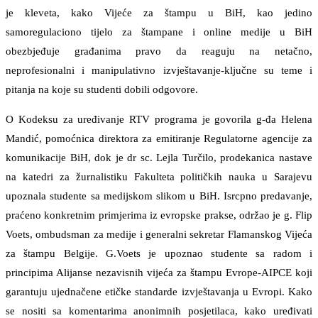
je kleveta, kako Vijeće za štampu u BiH, kao jedino
samoregulaciono tijelo za štampane i online medije u BiH
obezbjeđuje građanima pravo da reaguju na netačno,
neprofesionalni i manipulativno izvještavanje-ključne su teme i
pitanja na koje su studenti dobili odgovore.
O Kodeksu za uređivanje RTV programa je govorila g-đa Helena
Mandić, pomoćnica direktora za emitiranje Regulatorne agencije za
komunikacije BiH, dok je dr sc. Lejla Turčilo, prodekanica nastave
na katedri za žurnalistiku Fakulteta političkih nauka u Sarajevu
upoznala studente sa medijskom slikom u BiH. Isrcpno predavanje,
praćeno konkretnim primjerima iz evropske prakse, održao je g. Flip
Voets, ombudsman za medije i generalni sekretar Flamanskog Vijeća
za štampu Belgije. G.Voets je upoznao studente sa radom i
principima Alijanse nezavisnih vijeća za štampu Evrope-AIPCE koji
garantuju ujednačene etičke standarde izvještavanja u Evropi. Kako
se nositi sa komentarima anonimnih posjetilaca, kako uređivati