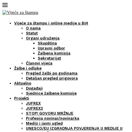
Vijeće za štampu i online medije u BiH
O nama
Statut
Organi udruženja
Skupština
Upravni odbor
Žalbena komisija
Sekretarijat
Članovi vijeća
Žalbe i odluke
Pregled žalbi po godinama
Detaljan pregled prigovora
Aktuelno
Događaji
Sjednice žalbene komisije
Projekti
JUFREX
JUFREX2
STOP! GOVORU MRŽNJE
Profesija novinar/novinarka
Mediji i javni ugled
UNESCO/EU IZGRADNJA POVJERENJA U MEDIJE U