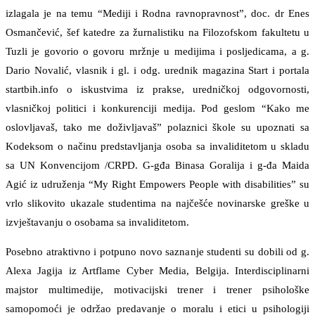
izlagala je na temu “Mediji i Rodna ravnopravnost”, doc. dr Enes
Osmančević, šef katedre za žurnalistiku na Filozofskom fakultetu u
Tuzli je govorio o govoru mržnje u medijima i posljedicama, a g.
Dario Novalić, vlasnik i gl. i odg. urednik magazina Start i portala
startbih.info o iskustvima iz prakse, uredničkoj odgovornosti,
vlasničkoj politici i konkurenciji medija. Pod geslom “Kako me
oslovljavaš, tako me doživljavaš” polaznici škole su upoznati sa
Kodeksom o načinu predstavljanja osoba sa invaliditetom u skladu
sa UN Konvencijom /CRPD. G-gđa Binasa Goralija i g-đa Maida
Agić iz udruženja “My Right Empowers People with disabilities” su
vrlo slikovito ukazale studentima na najčešće novinarske greške u
izvještavanju o osobama sa invaliditetom.
Posebno atraktivno i potpuno novo saznanje studenti su dobili od g.
Alexa Jagija iz Artflame Cyber Media, Belgija. Interdisciplinarni
majstor multimedije, motivacijski trener i trener psihološke
samopomoći je održao predavanje o moralu i etici u psihologiji