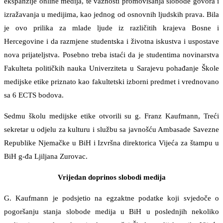
ekspanzije online medija, te važnosti promovisanja slobode govora i
izražavanja u medijima, kao jednog od osnovnih ljudskih prava. Bila
je ovo prilika za mlade ljude iz različitih krajeva Bosne i
Hercegovine i da razmjene studentska i životna iskustva i uspostave
nova prijateljstva. Posebno treba istaći da je studentima novinarstva
Fakulteta političkih nauka Univerziteta u Sarajevu pohađanje Škole
medijske etike priznato kao fakultetski izborni predmet i vrednovano
sa 6 ECTS bodova.
Sedmu školu medijske etike otvorili su g. Franz Kaufmann, Treći
sekretar u odjelu za kulturu i službu sa javnošću Ambasade Savezne
Republike Njemačke u BiH i Izvršna direktorica Vijeća za štampu u
BiH g-đa Ljiljana Zurovac.
Vrijedan doprinos slobodi medija
G. Kaufmann je podsjetio na egzaktne podatke koji svjedoče o
pogoršanju stanja slobode medija u BiH u poslednjih nekoliko