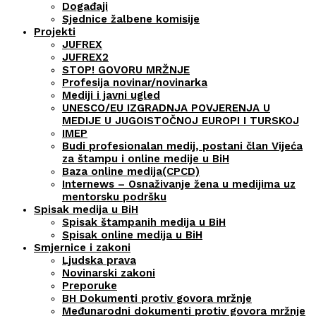
Događaji
Sjednice žalbene komisije
Projekti
JUFREX
JUFREX2
STOP! GOVORU MRŽNJE
Profesija novinar/novinarka
Mediji i javni ugled
UNESCO/EU IZGRADNJA POVJERENJA U
MEDIJE U JUGOISTOČNOJ EUROPI I TURSKOJ
IMEP
Budi profesionalan medij, postani član Vijeća
za štampu i online medije u BiH
Baza online medija(CPCD)
Internews – Osnaživanje žena u medijima uz
mentorsku podršku
Spisak medija u BiH
Spisak štampanih medija u BiH
Spisak online medija u BiH
Smjernice i zakoni
Ljudska prava
Novinarski zakoni
Preporuke
BH Dokumenti protiv govora mržnje
Međunarodni dokumenti protiv govora mržnje