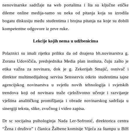
nenovinarske sadržaje na web portalima i šta su ključne etičke
dileme online medija-samo su neka od pitanja koja su izrodila
bogatu diskusiju među studentima i brojna pitanja na koje su dobili
kompetentne odgovore iz prve ruke.
Lekcije kojih nema u udžbenicima
Polaznici su imali rijetku priliku da od doajena bh.novinarstva g.
Zorana Udovičića, predsjednika Media plan instituta, čuju zašto je
etika važna za novinara, dok je g. Zekerijah Smajić, osnivač i
direktor multimedijalnog servisa Sensservis otkrio studentima tajne
agencijskog novinarstva u svjetlu novih tehnologija i svjetskih
trendova koji od novinara traže cjeloživotno učenje i razvijanje
vještina analitičkog promišljanja i obrade novinarskog sadržaja u
sinergiji teksta, slike, zvučnog i video zapisa.
Dr sc socijalna psihologinja Nada Ler-Sofronić, direktorica centra
“Žena i društvo” i članica Žalbene komisije Vijeća za štampu u BiH