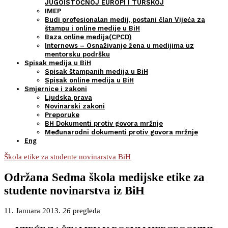
JUGOISTOČNOJ EUROPI I TURSKOJ
IMEP
Budi profesionalan medij, postani član Vijeća za
štampu i online medije u BiH
Baza online medija(CPCD)
Internews – Osnaživanje žena u medijima uz
mentorsku podršku
Spisak medija u BiH
Spisak štampanih medija u BiH
Spisak online medija u BiH
Smjernice i zakoni
Ljudska prava
Novinarski zakoni
Preporuke
BH Dokumenti protiv govora mržnje
Međunarodni dokumenti protiv govora mržnje
Eng
Škola etike za studente novinarstva BiH
Održana Sedma škola medijske etike za
studente novinarstva iz BiH
11. Januara 2013.
26
pregleda