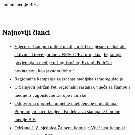
online medije BiH.
Najnoviji članci
Vijeće za štampu i online medije u BiH uspješno realiziralo
aktivnosti treće godine UNESCO/EU projekta „Izgradnja
povjerenja u medije u Jugoistočnoj Evropi: Podrška
novinarstvu kao javnom dobru“
Regionalna kampanja za jačanje medijske samoregulacije
U Sarajevu održan Peti regionalni sastanak vijeća za štampu i
medije iz Jugoistočne Evrope i Turske
Odgovorna upotreba umjetne inteligencije u medijima:
Pripremljen nacrt izmjena Kodeksa za štampane i online
medije BiH
Održana 118. sjednica Žalbene komisije Vijeća za štampu i