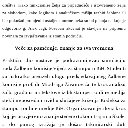
društva. Kako funkcioniše želja za pripadnošću i istovremeno želja
za slobodom, kako logikom i analitičkom mišlju razbiti šablone ili
bar pokušati promjeniti ustaljene norme-neka su od pitanja na koje je
odgovorio g. Alex Jagi. Poseban akcenat je stavljen na pripremu
novinara za izvještavanje iz stranih područja.
Veče za pamćenje, znanje za sva vremena
Praktični dio nastave je podrazumijevao simulaciju
rada Žalbene komisije Vijeća za štampu u BiH. Studenti
su nakratko preuzeli ulogu predsjedavajućeg Žalbene
komisije prof. dr Miodraga Živanovića, te kroz analizu
žalbi građana na tekstove iz bh.štampe i online medija
stekli neposredan uvid u slučajeve kršenja Kodeksa za
štampu i online medije BiH. Organizovan je i kviz kroz
koji je provjereno znanje stečeno tokom trajanja Škole,
a do punog izražaja je došao takmičarski duh