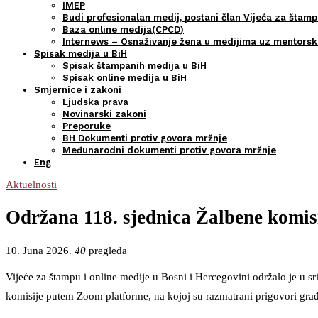
IMEP
Budi profesionalan medij, postani član Vijeća za štamp
Baza online medija(CPCD)
Internews – Osnaživanje žena u medijima uz mentors
Spisak medija u BiH
Spisak štampanih medija u BiH
Spisak online medija u BiH
Smjernice i zakoni
Ljudska prava
Novinarski zakoni
Preporuke
BH Dokumenti protiv govora mržnje
Međunarodni dokumenti protiv govora mržnje
Eng
Aktuelnosti
Održana 118. sjednica Žalbene komisi
10. Juna 2026.
40
pregleda
Vijeće za štampu i online medije u Bosni i Hercegovini održalo je u sr
komisije putem Zoom platforme, na kojoj su razmatrani prigovori građ