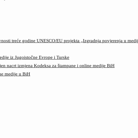
ktivnosti treće godine UNESCO/EU projekta „Izgradnja povjerenja u med
edije iz Jugoistočne Evrope i Turske
jen nacrt izmjena Kodeksa za štampane i online medije BiH
ine medije u BiH