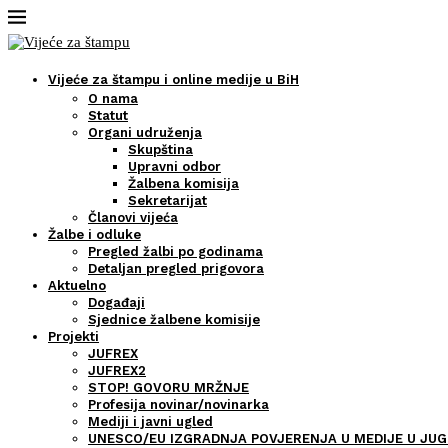
Vijeće za štampu i online medije u BiH
O nama
Statut
Organi udruženja
Skupština
Upravni odbor
Žalbena komisija
Sekretarijat
Članovi vijeća
Žalbe i odluke
Pregled žalbi po godinama
Detaljan pregled prigovora
Aktuelno
Događaji
Sjednice žalbene komisije
Projekti
JUFREX
JUFREX2
STOP! GOVORU MRŽNJE
Profesija novinar/novinarka
Mediji i javni ugled
UNESCO/EU IZGRADNJA POVJERENJA U MEDIJE U JUG