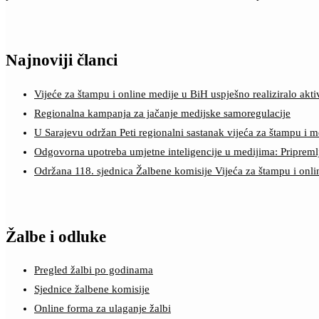
Najnoviji članci
Vijeće za štampu i online medije u BiH uspješno realiziralo a
Regionalna kampanja za jačanje medijske samoregulacije
U Sarajevu održan Peti regionalni sastanak vijeća za štampu i m
Odgovorna upotreba umjetne inteligencije u medijima: Pripreml
Održana 118. sjednica Žalbene komisije Vijeća za štampu i onl
Žalbe i odluke
Pregled žalbi po godinama
Sjednice žalbene komisije
Online forma za ulaganje žalbi