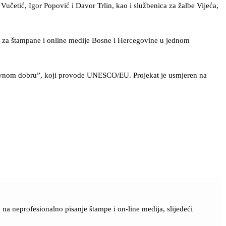
učetić, Igor Popović i Davor Trlin, kao i službenica za žalbe Vijeća,
sa za štampane i online medije Bosne i Hercegovine u jednom
 javnom dobru”, koji provode UNESCO/EU. Projekat je usmjeren na
a neprofesionalno pisanje štampe i on-line medija, slijedeći