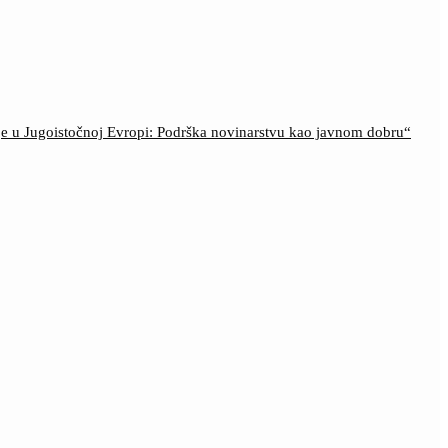
ije u Jugoistočnoj Evropi: Podrška novinarstvu kao javnom dobru“