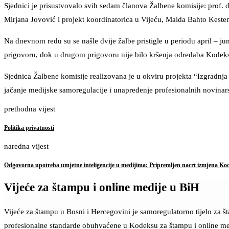
Sjednici je prisustvovalo svih sedam članova Žalbene komisije: prof. 
Mirjana Jovović i projekt koordinatorica u Vijeću, Maida Bahto Keste
Na dnevnom redu su se našle dvije žalbe pristigle u periodu april – 
prigovoru, dok u drugom prigovoru nije bilo kršenja odredaba Kodek
Sjednica Žalbene komisije realizovana je u okviru projekta “Izgradn
jačanje medijske samoregulacije i unapređenje profesionalnih novin
prethodna vijest
Politika privatnosti
naredna vijest
Odgovorna upotreba umjetne inteligencije u medijima: Pripremljen nacrt izmjena Kod
Vijeće za štampu i online medije u BiH
Vijeće za štampu u Bosni i Hercegovini je samoregulatorno tijelo za 
profesionalne standarde obuhvaćene u Kodeksu za štampu i online me