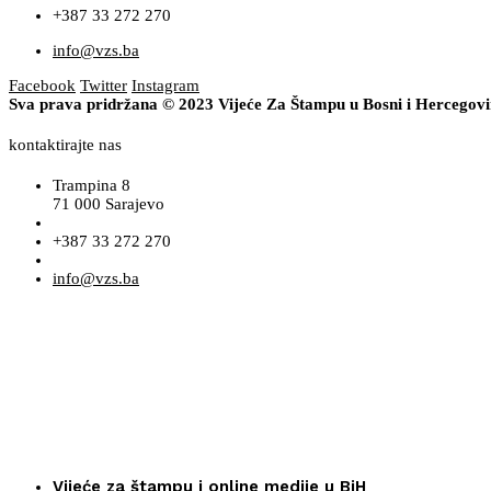
+387 33 272 270
info@vzs.ba
Facebook
Twitter
Instagram
Sva prava pridržana © 2023 Vijeće Za Štampu u Bosni i Hercegov
kontaktirajte nas
Trampina 8
71 000 Sarajevo
+387 33 272 270
info@vzs.ba
Vijeće za štampu i online medije u BiH