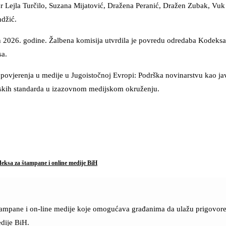
dr Lejla Turčilo, Suzana Mijatović, Dražena Peranić, Dražen Zubak, Vuk V
ndžić.
jun 2026. godine. Žalbena komisija utvrdila je povredu odredaba Kodek
sa.
ja povjerenja u medije u Jugoistočnoj Evropi: Podrška novinarstvu kao
arskih standarda u izazovnom medijskom okruženju.
eksa za štampane i online medije BiH
štampane i on-line medije koje omogućava građanima da ulažu prigovore n
dije BiH.