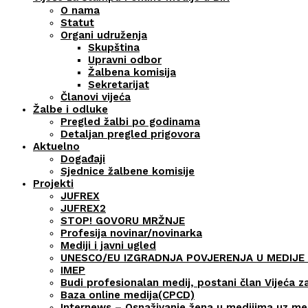
O nama
Statut
Organi udruženja
Skupština
Upravni odbor
Žalbena komisija
Sekretarijat
Članovi vijeća
Žalbe i odluke
Pregled žalbi po godinama
Detaljan pregled prigovora
Aktuelno
Događaji
Sjednice žalbene komisije
Projekti
JUFREX
JUFREX2
STOP! GOVORU MRŽNJE
Profesija novinar/novinarka
Mediji i javni ugled
UNESCO/EU IZGRADNJA POVJERENJA U MEDIJE 
IMEP
Budi profesionalan medij, postani član Vijeća z
Baza online medija(CPCD)
Internews – Osnaživanje žena u medijima uz m