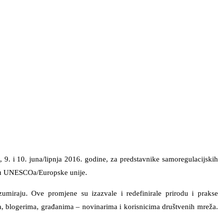
 9. i 10. juna/lipnja 2016. godine, za predstavnike samoregulacijskih
ršku UNESCOa/Europske unije.
nzumiraju. Ove promjene su izazvale i redefinirale prirodu i prakse
ima, blogerima, građanima – novinarima i korisnicima društvenih mreža.