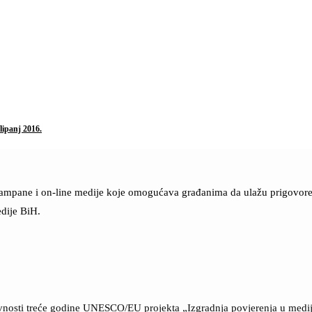
lipanj 2016.
štampane i on-line medije koje omogućava građanima da ulažu prigovore n
dije BiH.
ktivnosti treće godine UNESCO/EU projekta „Izgradnja povjerenja u med