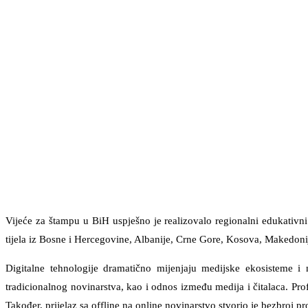
Vijeće za štampu u BiH uspješno je realizovalo regionalni edukativni
tijela iz Bosne i Hercegovine, Albanije, Crne Gore, Kosova, Makedon
Digitalne tehnologije dramatično mijenjaju medijske ekosisteme i n
tradicionalnog novinarstva, kao i odnos između medija i čitalaca. Pro
Također, prijelaz sa offline na online novinarstvo stvorio je bezbroj pr