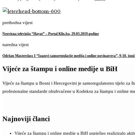
prethodna vijest
Neovisna televizija “Hayat” – Portal Klix.ba, 29.03.2019.godine
naredna vijest
Održan Masterclass I “Izazovi samoregulacije medija i online novinarstva”, 9-10. juni/
Vijeće za štampu i online medije u BiH
Vijeće za štampu u Bosni i Hercegovini je samoregulatorno tijelo za 
profesionalne standarde obuhvaćene u Kodeksu za štampu i online me
Najnoviji članci
Vijeće za štampu i online medije u BiH uspješno realiziralo a