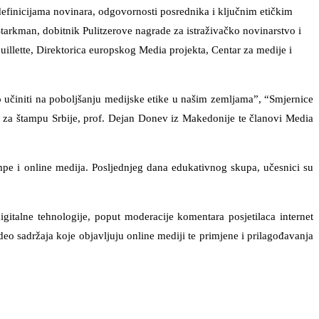
efinicijama novinara, odgovornosti posrednika i ključnim etičkim
Starkman, dobitnik Pulitzerove nagrade za istraživačko novinarstvo i
illette, Direktorica europskog Media projekta, Centar za medije i
učiniti na poboljšanju medijske etike u našim zemljama”, “Smjernice
ta za štampu Srbije, prof. Dejan Donev iz Makedonije te članovi Media
mpe i online medija. Posljednjeg dana edukativnog skupa, učesnici su
gitalne tehnologije, poput moderacije komentara posjetilaca internet
deo sadržaja koje objavljuju online mediji te primjene i prilagođavanja