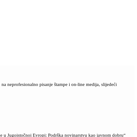
a neprofesionalno pisanje štampe i on-line medija, slijedeći
ije u Jugoistočnoj Evropi: Podrška novinarstvu kao javnom dobru“