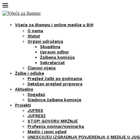
Vijeće za štampu i online medije u BiH
O nama
Statut
Organi udruženja
Skupština
Upravni odbor
Žalbena komisija
Sekretarijat
Članovi vijeća
Žalbe i odluke
Pregled žalbi po godinama
Detaljan pregled prigovora
Aktuelno
Događaji
Sjednice žalbene komisije
Projekti
JUFREX
JUFREX2
STOP! GOVORU MRŽNJE
Profesija novinar/novinarka
Mediji i javni ugled
UNESCO/EU IZGRADNJA POVJERENJA U MEDIJE U JUG