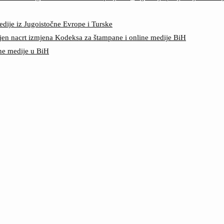
edije iz Jugoistočne Evrope i Turske
jen nacrt izmjena Kodeksa za štampane i online medije BiH
ine medije u BiH