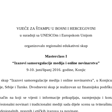
VIJEĆE ZA ŠTAMPU U BOSNI I HERCEGOVINI
u suradnji sa UNESCOm i Europskom Unijom
organizovalo regionalni edukativni skup
Masterclass I
“Izazovi samoregulacije medija i online novinarstva”
9-10. juni/lipanj 2016. godine, Konjic
 skup “Izazovi samoregulacije medija i online novinarstva”, u Konjicu,
ije, Srbije i Turske. Dvodnevni skup je realizovan uz finansijsku pod
ačin na koji se vijesti i informacije prikupljaju, razmjenjuju i ko
fesionalni novinari i tradicionalni mediji sada dijele scenu sa tviteraš
ofesionalnih, pravnih i etičkih izazova za novinare.