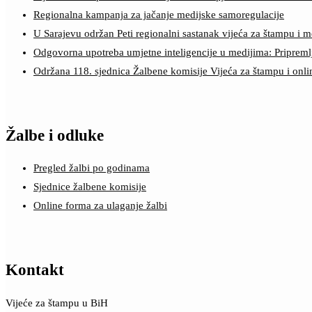
Regionalna kampanja za jačanje medijske samoregulacije
U Sarajevu održan Peti regionalni sastanak vijeća za štampu i m
Odgovorna upotreba umjetne inteligencije u medijima: Pripreml
Održana 118. sjednica Žalbene komisije Vijeća za štampu i onl
Žalbe i odluke
Pregled žalbi po godinama
Sjednice žalbene komisije
Online forma za ulaganje žalbi
Kontakt
Vijeće za štampu u BiH