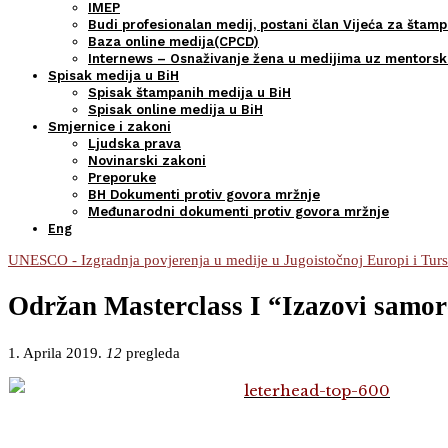
IMEP
Budi profesionalan medij, postani član Vijeća za štamp
Baza online medija(CPCD)
Internews – Osnaživanje žena u medijima uz mentors
Spisak medija u BiH
Spisak štampanih medija u BiH
Spisak online medija u BiH
Smjernice i zakoni
Ljudska prava
Novinarski zakoni
Preporuke
BH Dokumenti protiv govora mržnje
Međunarodni dokumenti protiv govora mržnje
Eng
UNESCO - Izgradnja povjerenja u medije u Jugoistočnoj Europi i Tur
Održan Masterclass I “Izazovi samoreg
1. Aprila 2019.
12
pregleda