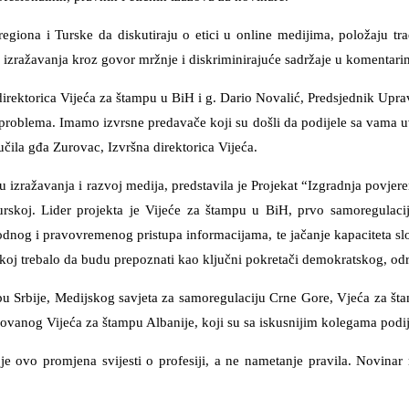
regiona i Turske da diskutiraju o etici u online medijima, položaju t
zražavanja kroz govor mržnje i diskriminirajuće sadržaje u komentarima
a direktorica Vijeća za štampu u BiH i g. Dario Novalić, Predsjednik Up
oblema. Imamo izvrsne predavače koji su došli da podijele sa vama uv
ila gđa Zurovac, Izvršna direktorica Vijeća.
ažavanja i razvoj medija, predstavila je Projekat “Izgradnja povjerenj
Turskoj. Lider projekta je Vijeće za štampu u BiH, prvo samoregulaci
bodnog i pravovremenog pristupa informacijama, te jačanje kapaciteta s
skoj trebalo da budu prepoznati kao ključni pokretači demokratskog, od
pu Srbije, Medijskog savjeta za samoregulaciju Crne Gore, Vjeća za št
vanog Vijeća za štampu Albanije, koji su sa iskusnijim kolegama podij
 je ovo promjena svijesti o profesiji, a ne nametanje pravila. Novinar