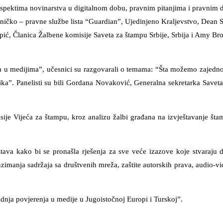
spektima novinarstva u digitalnom dobu, pravnim pitanjima i pravnim d
edničko – pravne službe lista “Guardian”, Ujedinjeno Kraljevstvo, Dean 
ć, Članica Žalbene komisije Saveta za štampu Srbije, Srbija i Amy Brou
a u medijima”, učesnici su razgovarali o temama: “Šta možemo zajedno 
tika”. Panelisti su bili Gordana Novaković, Generalna sekretarka Save
sije Vijeća za štampu, kroz analizu žalbi građana na izvještavanje šta
tava kako bi se pronašla rješenja za sve veće izazove koje stvaraju di
uzimanja sadržaja sa društvenih mreža, zaštite autorskih prava, audio-vi
nja povjerenja u medije u Jugoistočnoj Europi i Turskoj”.