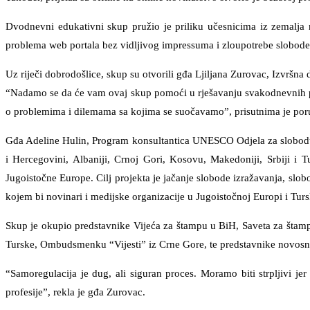
Dvodnevni edukativni skup pružio je priliku učesnicima iz zemalja 
problema web portala bez vidljivog impressuma i zloupotrebe slobode i
Uz riječi dobrodošlice, skup su otvorili gđa Ljiljana Zurovac, Izvršn
“Nadamo se da će vam ovaj skup pomoći u rješavanju svakodnevnih pr
o problemima i dilemama sa kojima se suočavamo”, prisutnima je poruč
Gđa Adeline Hulin, Program konsultantica UNESCO Odjela za slobodu izr
i Hercegovini, Albaniji, Crnoj Gori, Kosovu, Makedoniji, Srbiji i 
Jugoistočne Europe. Cilj projekta je jačanje slobode izražavanja, slo
kojem bi novinari i medijske organizacije u Jugoistočnoj Europi i Tur
Skup je okupio predstavnike Vijeća za štampu u BiH, Saveta za štam
Turske, Ombudsmenku “Vijesti” iz Crne Gore, te predstavnike novosno
“Samoregulacija je dug, ali siguran proces. Moramo biti strpljivi jer
profesije”, rekla je gđa Zurovac.