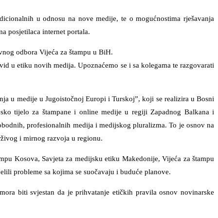
radicionalnih u odnosu na nove medije, te o mogućnostima rješavanja
 posjetilaca internet portala.
ravnog odbora Vijeća za štampu u BiH.
id u etiku novih medija. Upoznaćemo se i sa kolegama te razgovarati
a u medije u Jugoistočnoj Europi i Turskoj”, koji se realizira u Bosni
jsko tijelo za štampane i online medije u regiji Zapadnog Balkana i
lobodnih, profesionalnih medija i medijskog pluralizma. To je osnov na
rživog i mirnog razvoja u regionu.
ampu Kosova, Savjeta za medijsku etiku Makedonije, Vijeća za štampu
elili probleme sa kojima se suočavaju i buduće planove.
 mora biti svjestan da je prihvatanje etičkih pravila osnov novinarske