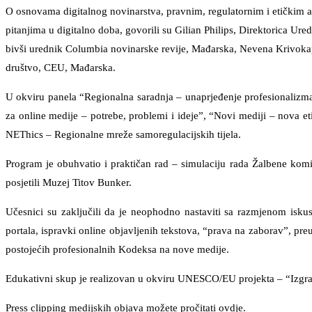
O osnovama digitalnog novinarstva, pravnim, regulatornim i etičkim a
pitanjima u digitalno doba, govorili su Gilian Philips, Direktorica Ur
bivši urednik Columbia novinarske revije, Mađarska, Nevena Krivokapi
društvo, CEU, Mađarska.
U okviru panela “Regionalna saradnja – unaprjeđenje profesionalizm
za online medije – potrebe, problemi i ideje”, “Novi mediji – nova e
NEThics – Regionalne mreže samoregulacijskih tijela.
Program je obuhvatio i praktičan rad – simulaciju rada Žalbene komi
posjetili Muzej Titov Bunker.
Učesnici su zaključili da je neophodno nastaviti sa razmjenom iskus
portala, ispravki online objavljenih tekstova, “prava na zaborav”, pre
postojećih profesionalnih Kodeksa na nove medije.
Edukativni skup je realizovan u okviru UNESCO/EU projekta – “Izgrad
Press clipping medijskih objava možete pročitati
ovdje
.