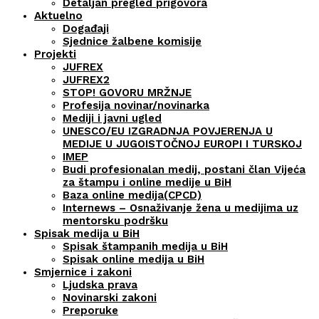
Detaljan pregled prigovora
Aktuelno
Događaji
Sjednice žalbene komisije
Projekti
JUFREX
JUFREX2
STOP! GOVORU MRŽNJE
Profesija novinar/novinarka
Mediji i javni ugled
UNESCO/EU IZGRADNJA POVJERENJA U
MEDIJE U JUGOISTOČNOJ EUROPI I TURSKOJ
IMEP
Budi profesionalan medij, postani član Vijeća
za štampu i online medije u BiH
Baza online medija(CPCD)
Internews – Osnaživanje žena u medijima uz
mentorsku podršku
Spisak medija u BiH
Spisak štampanih medija u BiH
Spisak online medija u BiH
Smjernice i zakoni
Ljudska prava
Novinarski zakoni
Preporuke