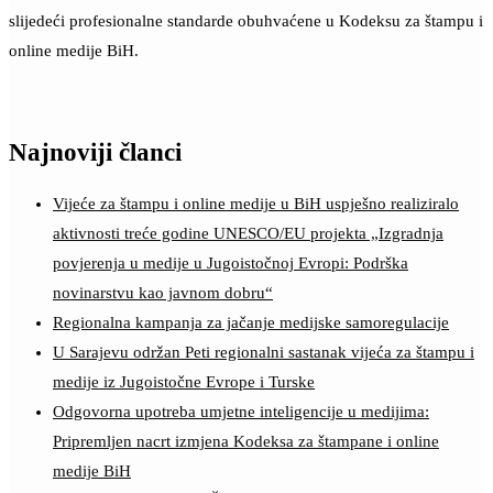
slijedeći profesionalne standarde obuhvaćene u Kodeksu za štampu i
online medije BiH.
Najnoviji članci
Vijeće za štampu i online medije u BiH uspješno realiziralo
aktivnosti treće godine UNESCO/EU projekta „Izgradnja
povjerenja u medije u Jugoistočnoj Evropi: Podrška
novinarstvu kao javnom dobru“
Regionalna kampanja za jačanje medijske samoregulacije
U Sarajevu održan Peti regionalni sastanak vijeća za štampu i
medije iz Jugoistočne Evrope i Turske
Odgovorna upotreba umjetne inteligencije u medijima:
Pripremljen nacrt izmjena Kodeksa za štampane i online
medije BiH