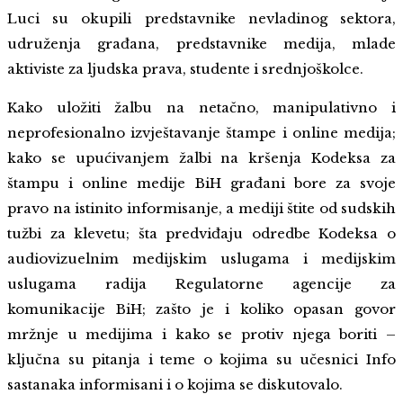
Luci su okupili predstavnike nevladinog sektora,
udruženja građana, predstavnike medija, mlade
aktiviste za ljudska prava, studente i srednjoškolce.
Kako uložiti žalbu na netačno, manipulativno i
neprofesionalno izvještavanje štampe i online medija;
kako se upućivanjem žalbi na kršenja Kodeksa za
štampu i online medije BiH građani bore za svoje
pravo na istinito informisanje, a mediji štite od sudskih
tužbi za klevetu; šta predviđaju odredbe Kodeksa o
audiovizuelnim medijskim uslugama i medijskim
uslugama radija Regulatorne agencije za
komunikacije BiH; zašto je i koliko opasan govor
mržnje u medijima i kako se protiv njega boriti –
ključna su pitanja i teme o kojima su učesnici Info
sastanaka informisani i o kojima se diskutovalo.