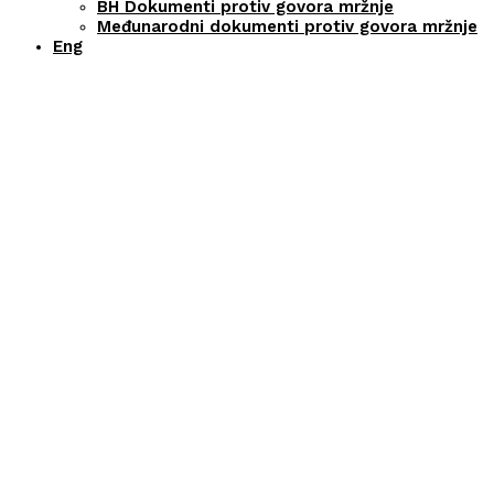
BH Dokumenti protiv govora mržnje
Međunarodni dokumenti protiv govora mržnje
Eng