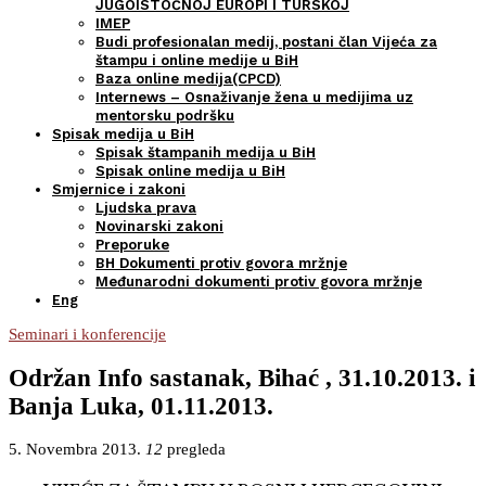
JUGOISTOČNOJ EUROPI I TURSKOJ
IMEP
Budi profesionalan medij, postani član Vijeća za
štampu i online medije u BiH
Baza online medija(CPCD)
Internews – Osnaživanje žena u medijima uz
mentorsku podršku
Spisak medija u BiH
Spisak štampanih medija u BiH
Spisak online medija u BiH
Smjernice i zakoni
Ljudska prava
Novinarski zakoni
Preporuke
BH Dokumenti protiv govora mržnje
Međunarodni dokumenti protiv govora mržnje
Eng
Seminari i konferencije
Održan Info sastanak, Bihać , 31.10.2013. i
Banja Luka, 01.11.2013.
5. Novembra 2013.
12
pregleda