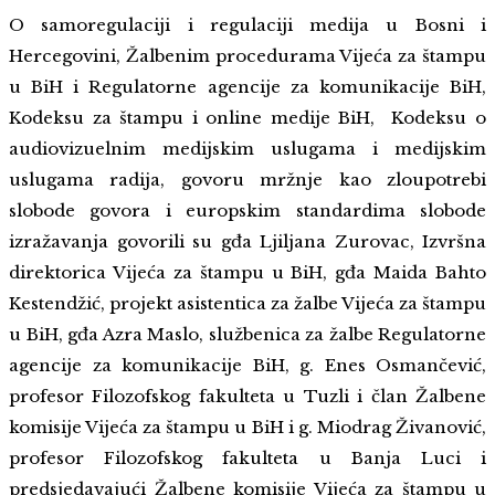
O samoregulaciji i regulaciji medija u Bosni i
Hercegovini, Žalbenim procedurama Vijeća za štampu
u BiH i Regulatorne agencije za komunikacije BiH,
Kodeksu za štampu i online medije BiH, Kodeksu o
audiovizuelnim medijskim uslugama i medijskim
uslugama radija, govoru mržnje kao zloupotrebi
slobode govora i europskim standardima slobode
izražavanja govorili su gđa Ljiljana Zurovac, Izvršna
direktorica Vijeća za štampu u BiH, gđa Maida Bahto
Kestendžić, projekt asistentica za žalbe Vijeća za štampu
u BiH, gđa Azra Maslo, službenica za žalbe Regulatorne
agencije za komunikacije BiH, g. Enes Osmančević,
profesor Filozofskog fakulteta u Tuzli i član Žalbene
komisije Vijeća za štampu u BiH i g. Miodrag Živanović,
profesor Filozofskog fakulteta u Banja Luci i
predsjedavajući Žalbene komisije Vijeća za štampu u