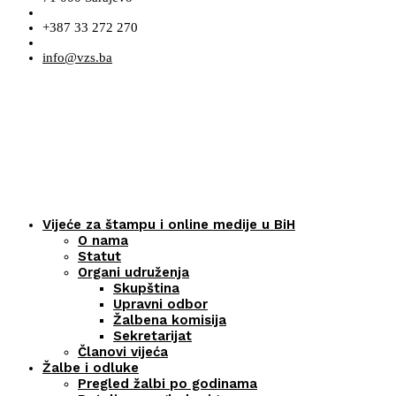
+387 33 272 270
info@vzs.ba
Vijeće za štampu i online medije u BiH
O nama
Statut
Organi udruženja
Skupština
Upravni odbor
Žalbena komisija
Sekretarijat
Članovi vijeća
Žalbe i odluke
Pregled žalbi po godinama