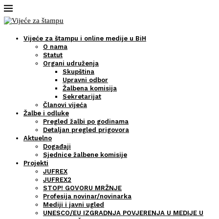
Vijeće za štampu i online medije u BiH
O nama
Statut
Organi udruženja
Skupština
Upravni odbor
Žalbena komisija
Sekretarijat
Članovi vijeća
Žalbe i odluke
Pregled žalbi po godinama
Detaljan pregled prigovora
Aktuelno
Događaji
Sjednice žalbene komisije
Projekti
JUFREX
JUFREX2
STOP! GOVORU MRŽNJE
Profesija novinar/novinarka
Mediji i javni ugled
UNESCO/EU IZGRADNJA POVJERENJA U MEDIJE U