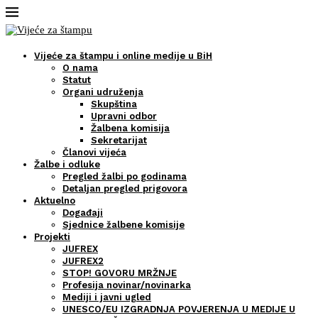
Vijeće za štampu i online medije u BiH
O nama
Statut
Organi udruženja
Skupština
Upravni odbor
Žalbena komisija
Sekretarijat
Članovi vijeća
Žalbe i odluke
Pregled žalbi po godinama
Detaljan pregled prigovora
Aktuelno
Događaji
Sjednice žalbene komisije
Projekti
JUFREX
JUFREX2
STOP! GOVORU MRŽNJE
Profesija novinar/novinarka
Mediji i javni ugled
UNESCO/EU IZGRADNJA POVJERENJA U MEDIJE U