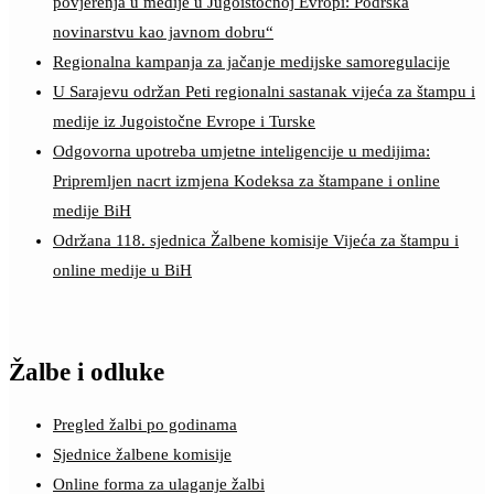
povjerenja u medije u Jugoistočnoj Evropi: Podrška
novinarstvu kao javnom dobru“
Regionalna kampanja za jačanje medijske samoregulacije
U Sarajevu održan Peti regionalni sastanak vijeća za štampu i
medije iz Jugoistočne Evrope i Turske
Odgovorna upotreba umjetne inteligencije u medijima:
Pripremljen nacrt izmjena Kodeksa za štampane i online
medije BiH
Održana 118. sjednica Žalbene komisije Vijeća za štampu i
online medije u BiH
Žalbe i odluke
Pregled žalbi po godinama
Sjednice žalbene komisije
Online forma za ulaganje žalbi