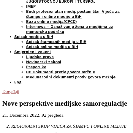
JUGOISTOČNOJ EUROPI I TURSKOJ
IMEP
Budi profesionalan medij, postani član Vijeća za
štampu i online medije u BiH
Baza online medija(CPCD)
Internews – Osnaživanje žena u medijima uz
mentorsku podršku
Spisak medija u BiH
Spisak štampanih medija u BiH
Spisak online medija u BiH
Smjernice i zakoni
Ljudska prava
Novinarski zakoni
Preporuke
BH Dokumenti protiv govora mržnje
Međunarodni dokumenti protiv govora mržnje
Eng
Događaji
Nove perspektive medijske samoregulacije
21. Decembra 2022.
92
pregleda
2. REGIONALNI SKUP VIJEĆA ZA ŠTAMPU I ONLINE MEDIJE