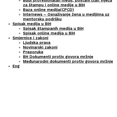
Budi profesionalan medij, postani član Vijeća
za štampu i online medije u BiH
Baza online medija(CPCD)
Internews – Osnaživanje žena u medijima uz
mentorsku podršku
Spisak medija u BiH
Spisak štampanih medija u BiH
Spisak online medija u BiH
Smjernice i zakoni
Ljudska prava
Novinarski zakoni
Preporuke
BH Dokumenti protiv govora mržnje
Međunarodni dokumenti protiv govora mržnje
Eng