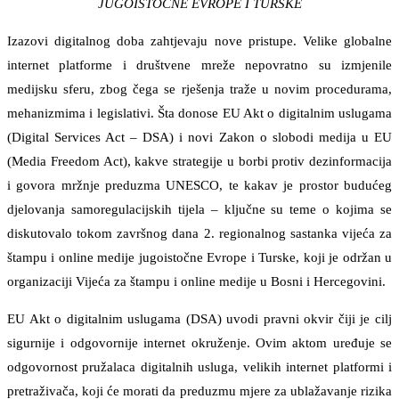
JUGOISTOČNE EVROPE I TURSKE
Izazovi digitalnog doba zahtjevaju nove pristupe. Velike globalne
internet platforme i društvene mreže nepovratno su izmjenile
medijsku sferu, zbog čega se rješenja traže u novim procedurama,
mehanizmima i legislativi. Šta donose EU Akt o digitalnim uslugama
(Digital Services Act – DSA) i novi Zakon o slobodi medija u EU
(Media Freedom Act), kakve strategije u borbi protiv dezinformacija
i govora mržnje preduzma UNESCO, te kakav je prostor budućeg
djelovanja samoregulacijskih tijela – ključne su teme o kojima se
diskutovalo tokom završnog dana 2. regionalnog sastanka vijeća za
štampu i online medije jugoistočne Evrope i Turske, koji je održan u
organizaciji Vijeća za štampu i online medije u Bosni i Hercegovini.
EU Akt o digitalnim uslugama (DSA) uvodi pravni okvir čiji je cilj
sigurnije i odgovornije internet okruženje. Ovim aktom uređuje se
odgovornost pružalaca digitalnih usluga, velikih internet platformi i
pretraživača, koji će morati da preduzmu mjere za ublažavanje rizika