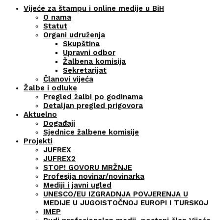
Vijeće za štampu i online medije u BiH
O nama
Statut
Organi udruženja
Skupština
Upravni odbor
Žalbena komisija
Sekretarijat
Članovi vijeća
Žalbe i odluke
Pregled žalbi po godinama
Detaljan pregled prigovora
Aktuelno
Događaji
Sjednice žalbene komisije
Projekti
JUFREX
JUFREX2
STOP! GOVORU MRŽNJE
Profesija novinar/novinarka
Mediji i javni ugled
UNESCO/EU IZGRADNJA POVJERENJA U
MEDIJE U JUGOISTOČNOJ EUROPI I TURSKOJ
IMEP