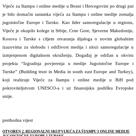
Vijeće za štampu i online medije u Bosni i Hercegovini po drugi put
je bilo domaćin sastanka vijeća za štampu i online medije zemalja
jugoistočne Europe i Turske. Kao lider samoregulacije u regionu,
Vijeće je okupilo kolege iz Srbije, Crne Gore, Sjeverne Makedonije,
Kosova i Turske s ciljem otvaranja dijaloga o novim globalnim
izazovima za slobodu i održivost medija i ulozi samoregulacije u
izmjenjenom digitalnom okruženju. Događaj je održan u okviru
projekta “Izgradnja povjerenja u medije Jugoistočne Europe i
Turske” (Building trust in Media in south east Europe and Turkey),
koji realizuje Vijeće za štampu i online medije u BiH pod
pokroviteljstvom UNESCO-a i uz finansijsku podršku Evropske
unije.
prethodna vijest
OTVOREN 2. REGIONALNI SKUP VIJEĆA ZA ŠTAMPU I ONLINE MEDIJE