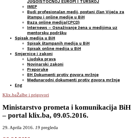
JUGOISTOČNOJ EUROPI I TURSKOJ
IMEP
Budi profesionalan medij, postani član Vijeća za
štampu i online medije u BiH
Baza online medija(CPCD)
Internews – Osnaživanje žena u medijima uz
mentorsku podršku
Spisak medija u BiH
Spisak štampanih medija u BiH
Spisak online medija u BiH
Smjernice i zakoni
Ljudska prava
Novinarski zakoni
Preporuke
BH Dokumenti protiv govora mržnje
Međunarodni dokumenti protiv govora mržnje
Eng
Klix.ba
Žalbe i prigovori
Ministarstvo prometa i komunikacija BiH
– portal klix.ba, 09.05.2016.
29. Aprila 2016.
19
pregleda