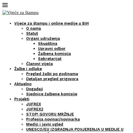
Vijeće za štampu i online medije u BiH
O nama
Statut
Organi udruženja
Skupština
Upravni odbor
Žalbena komisija
Sekretarijat
Članovi vijeća
Žalbe i odluke
Pregled žalbi po godinama
Detaljan pregled prigovora
Aktuelno
Događaji
Sjednice žalbene komisije
Projekti
JUFREX
JUFREX2
STOP! GOVORU MRŽNJE
Profesija novinar/novinarka
Mediji i javni ugled
UNESCO/EU IZGRADNJA POVJERENJA U MEDIJE U