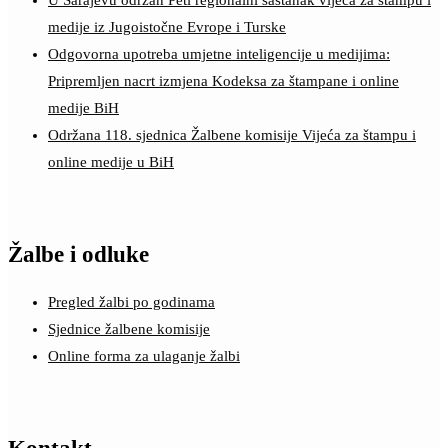
U Sarajevu održan Peti regionalni sastanak vijeća za štampu i
medije iz Jugoistočne Evrope i Turske
Odgovorna upotreba umjetne inteligencije u medijima:
Pripremljen nacrt izmjena Kodeksa za štampane i online
medije BiH
Održana 118. sjednica Žalbene komisije Vijeća za štampu i
online medije u BiH
Žalbe i odluke
Pregled žalbi po godinama
Sjednice žalbene komisije
Online forma za ulaganje žalbi