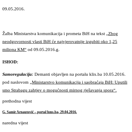
09.05.2016.
Žalba Ministarstva komunikacija i prometa BiH na tekst
„Zbog
neodgovornosti vlasti BiH će najvjerovatnije izgubiti oko 1,25
miliona KM“
od 09.05.2016.g.
ISHOD:
Samoregulacija:
Demanti objavljen na portalu klix.ba 10.05.2016.
pod naslovom
„Ministarstvo komunikacija i saobraćaja BiH: Uputili
smo Strabagu zahtjev o mogućnosti mirnog rješavanja spora“.
prethodna vijest
G. Samir Arnautović – portal hms.ba, 29.04.2016.
naredna vijest