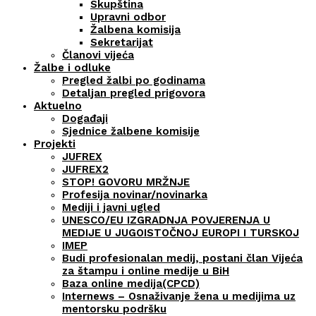
Skupština
Upravni odbor
Žalbena komisija
Sekretarijat
Članovi vijeća
Žalbe i odluke
Pregled žalbi po godinama
Detaljan pregled prigovora
Aktuelno
Događaji
Sjednice žalbene komisije
Projekti
JUFREX
JUFREX2
STOP! GOVORU MRŽNJE
Profesija novinar/novinarka
Mediji i javni ugled
UNESCO/EU IZGRADNJA POVJERENJA U
MEDIJE U JUGOISTOČNOJ EUROPI I TURSKOJ
IMEP
Budi profesionalan medij, postani član Vijeća
za štampu i online medije u BiH
Baza online medija(CPCD)
Internews – Osnaživanje žena u medijima uz
mentorsku podršku