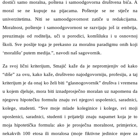
dostići samo moralna, poštena i samoodgovorna društvena bića. A
moral se ne kupuje na pijacama. Poštenje se ne stječe na
univerzitetima. Niti se samoodgovornost zatiče u redakcijama.
Moralnost, poštenje i samoodgovornost se razvijaju još iz embrija,
preuzimaju od roditelja, uči u porodici, komšiluku i u osnovnoj
školi. Sve poslije toga je prekasno za moralnu paradigmu onih koji
‘morališu’ putem medija.”, navodi naš sagovornik.
Za svoj lični kriterijum, Smajić kaže da je nepromjenjiv od kako
“diše” za ovu, kako kaže, društveno najodgovorniju, profesiju, a taj
kriterijum je da onaj ko želi biti “glasnogovornik” društva i vremena
u kojem djeluje, mora biti iznadprosječno moralan uz napomenu da
njegovu hipotečku formulu znaju svi njegovi uspolenici, saradnici,
kolege, studenti. “Sve moje mlade koleginice i kolege, svi moji
uposlenici, saradnici, studenti i prijatelji znaju napamet koja je to
moja hipotetička formula: ako je prosječna moralnost, primjerice,
nekakvih 100 etosa ili moralosa (moje fiktivne jedinice mjere za