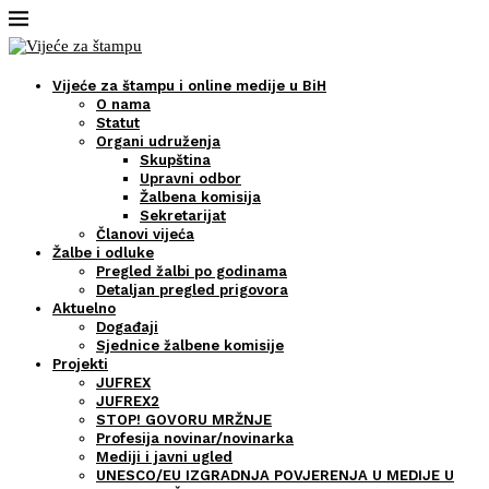
Vijeće za štampu i online medije u BiH
O nama
Statut
Organi udruženja
Skupština
Upravni odbor
Žalbena komisija
Sekretarijat
Članovi vijeća
Žalbe i odluke
Pregled žalbi po godinama
Detaljan pregled prigovora
Aktuelno
Događaji
Sjednice žalbene komisije
Projekti
JUFREX
JUFREX2
STOP! GOVORU MRŽNJE
Profesija novinar/novinarka
Mediji i javni ugled
UNESCO/EU IZGRADNJA POVJERENJA U MEDIJE U