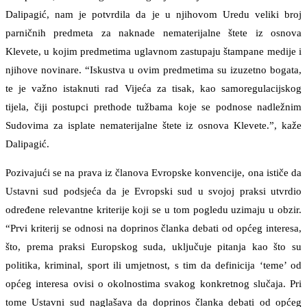
Dalipagić, nam je potvrdila da je u njihovom Uredu veliki broj
parničnih predmeta za naknade nematerijalne štete iz osnova
Klevete, u kojim predmetima uglavnom zastupaju štampane medije i
njihove novinare. “Iskustva u ovim predmetima su izuzetno bogata,
te je važno istaknuti rad Vijeća za tisak, kao samoregulacijskog
tijela, čiji postupci prethode tužbama koje se podnose nadležnim
Sudovima za isplate nematerijalne štete iz osnova Klevete.”, kaže
Dalipagić.
Pozivajući se na prava iz članova Evropske konvencije, ona ističe da
Ustavni sud podsjeća da je Evropski sud u svojoj praksi utvrdio
određene relevantne kriterije koji se u tom pogledu uzimaju u obzir.
“Prvi kriterij se odnosi na doprinos članka debati od općeg interesa,
što, prema praksi Europskog suda, uključuje pitanja kao što su
politika, kriminal, sport ili umjetnost, s tim da definicija ‘teme’ od
općeg interesa ovisi o okolnostima svakog konkretnog slučaja. Pri
tome Ustavni sud naglašava da doprinos članka debati od općeg