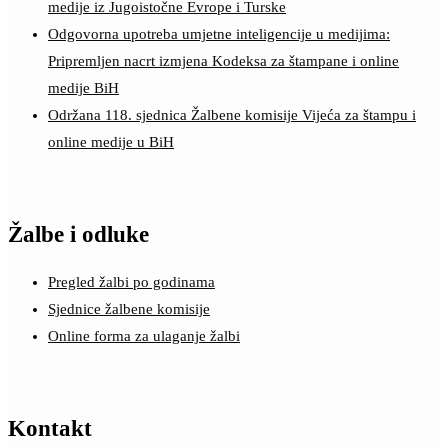
medije iz Jugoistočne Evrope i Turske
Odgovorna upotreba umjetne inteligencije u medijima:
Pripremljen nacrt izmjena Kodeksa za štampane i online
medije BiH
Održana 118. sjednica Žalbene komisije Vijeća za štampu i
online medije u BiH
Žalbe i odluke
Pregled žalbi po godinama
Sjednice žalbene komisije
Online forma za ulaganje žalbi
Kontakt