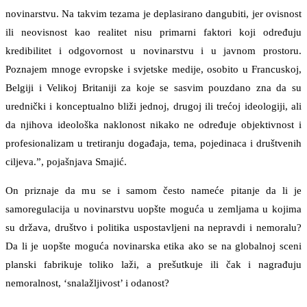
novinarstvu. Na takvim tezama je deplasirano dangubiti, jer ovisnost
ili neovisnost kao realitet nisu primarni faktori koji određuju
kredibilitet i odgovornost u novinarstvu i u javnom prostoru.
Poznajem mnoge evropske i svjetske medije, osobito u Francuskoj,
Belgiji i Velikoj Britaniji za koje se sasvim pouzdano zna da su
urednički i konceptualno bliži jednoj, drugoj ili trećoj ideologiji, ali
da njihova ideološka naklonost nikako ne određuje objektivnost i
profesionalizam u tretiranju događaja, tema, pojedinaca i društvenih
ciljeva.”, pojašnjava Smajić.
On priznaje da mu se i samom često nameće pitanje da li je
samoregulacija u novinarstvu uopšte moguća u zemljama u kojima
su država, društvo i politika uspostavljeni na nepravdi i nemoralu?
Da li je uopšte moguća novinarska etika ako se na globalnoj sceni
planski fabrikuje toliko laži, a prešutkuje ili čak i nagrađuju
nemoralnost, ‘snalažljivost’ i odanost?