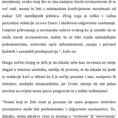
moralnost), svako onaj tko se ima namjeru baviti novinarstvom ili to
već radi, morao bi biti s minimalnim koeficijentom moralnosti od
makar 120 zamišljenih jedinica. Zbog toga je toliko i važna
procedura selekcije za ovo časno i društveno odgovorno zanimanje.
Umjesto prihvatanja u novinarske redove svakog ko je umislio da se
može baviti novinarstvom, nužno bi se bilo vratiti nekadašnjim
psihotestovima, testovima opće informiranosti, znanja i provjeri
ljudskih i zanatskih predispozicija.”, kaže on.
Drugo načelo kojeg se drži je da nikada sebe kao novinara ne smije
slagati u interesu urednika, medija ili javnosti, te da nikada ne pođe
iz redakcije kući u dilemi da li je nečije prezime i ime, namjerno ili
nehotice, medijski zloupotrijebio, jer čvrsto vjeruje da niti jedan
novinar na svijetu nema pravo poigravati se s tuđim sudbinama!
“Svima koji to žele znati je poznato da samo potpuno slobodno
novinarstvo može biti profesionalno i odgovorno novinarstvo. To,
dakako, nema nikakve veze sa tezama o ‘ovisnom’ ili ‘neovisnom’