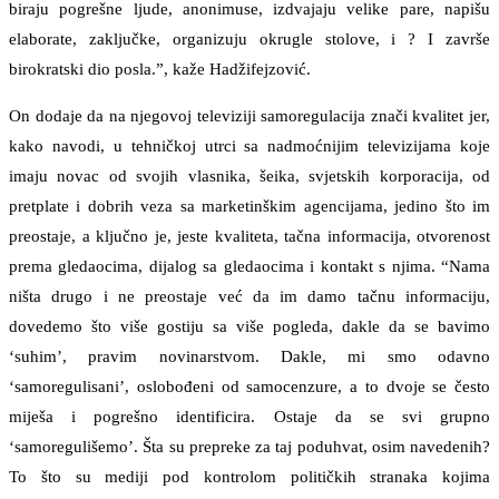
biraju pogrešne ljude, anonimuse, izdvajaju velike pare, napišu
elaborate, zaključke, organizuju okrugle stolove, i ? I završe
birokratski dio posla.”, kaže Hadžifejzović.
On dodaje da na njegovoj televiziji samoregulacija znači kvalitet jer,
kako navodi, u tehničkoj utrci sa nadmoćnijim televizijama koje
imaju novac od svojih vlasnika, šeika, svjetskih korporacija, od
pretplate i dobrih veza sa marketinškim agencijama, jedino što im
preostaje, a ključno je, jeste kvaliteta, tačna informacija, otvorenost
prema gledaocima, dijalog sa gledaocima i kontakt s njima. “Nama
ništa drugo i ne preostaje već da im damo tačnu informaciju,
dovedemo što više gostiju sa više pogleda, dakle da se bavimo
‘suhim’, pravim novinarstvom. Dakle, mi smo odavno
‘samoregulisani’, oslobođeni od samocenzure, a to dvoje se često
miješa i pogrešno identificira. Ostaje da se svi grupno
‘samoregulišemo’. Šta su prepreke za taj poduhvat, osim navedenih?
To što su mediji pod kontrolom političkih stranaka kojima