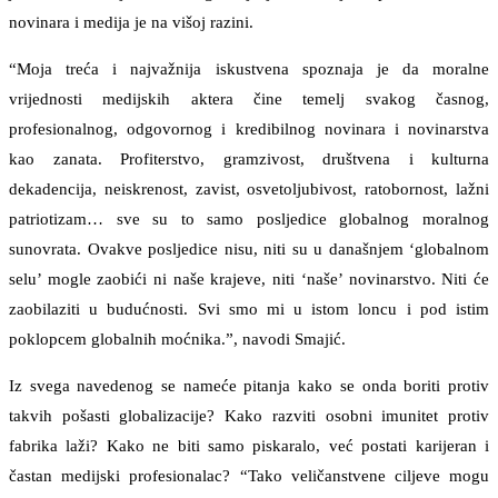
novinara i medija je na višoj razini.
“Moja treća i najvažnija iskustvena spoznaja je da moralne
vrijednosti medijskih aktera čine temelj svakog časnog,
profesionalnog, odgovornog i kredibilnog novinara i novinarstva
kao zanata. Profiterstvo, gramzivost, društvena i kulturna
dekadencija, neiskrenost, zavist, osvetoljubivost, ratobornost, lažni
patriotizam… sve su to samo posljedice globalnog moralnog
sunovrata. Ovakve posljedice nisu, niti su u današnjem ‘globalnom
selu’ mogle zaobići ni naše krajeve, niti ‘naše’ novinarstvo. Niti će
zaobilaziti u budućnosti. Svi smo mi u istom loncu i pod istim
poklopcem globalnih moćnika.”, navodi Smajić.
Iz svega navedenog se nameće pitanja kako se onda boriti protiv
takvih pošasti globalizacije? Kako razviti osobni imunitet protiv
fabrika laži? Kako ne biti samo piskaralo, već postati karijeran i
častan medijski profesionalac? “Tako veličanstvene ciljeve mogu