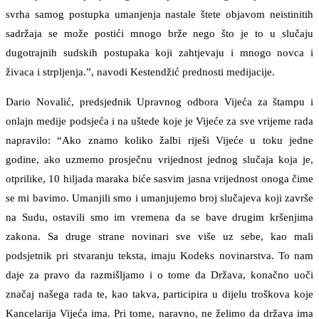
svrha samog postupka umanjenja nastale štete objavom neistinitih
sadržaja se može postići mnogo brže nego što je to u slučaju
dugotrajnih sudskih postupaka koji zahtjevaju i mnogo novca i
živaca i strpljenja.”, navodi Kestendžić prednosti medijacije.
Dario Novalić, predsjednik Upravnog odbora Vijeća za štampu i
onlajn medije podsjeća i na uštede koje je Vijeće za sve vrijeme rada
napravilo: “Ako znamo koliko žalbi riješi Vijeće u toku jedne
godine, ako uzmemo prosječnu vrijednost jednog slučaja koja je,
otprilike, 10 hiljada maraka biće sasvim jasna vrijednost onoga čime
se mi bavimo. Umanjili smo i umanjujemo broj slučajeva koji završe
na Sudu, ostavili smo im vremena da se bave drugim kršenjima
zakona. Sa druge strane novinari sve više uz sebe, kao mali
podsjetnik pri stvaranju teksta, imaju Kodeks novinarstva. To nam
daje za pravo da razmišljamo i o tome da Država, konačno uoči
značaj našega rada te, kao takva, participira u dijelu troškova koje
Kancelarija Vijeća ima. Pri tome, naravno, ne želimo da država ima