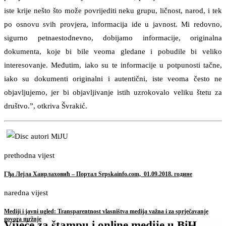
iste krije nešto što može povrijediti neku grupu, ličnost, narod, i tek
po osnovu svih provjera, informacija ide u javnost. Mi redovno,
sigurno petnaestodnevno, dobijamo informacije, originalna
dokumenta, koje bi bile veoma gledane i pobudile bi veliko
interesovanje. Međutim, iako su te informacije u potpunosti tačne,
iako su dokumenti originalni i autentični, iste veoma često ne
objavljujemo, jer bi objavljivanje istih uzrokovalo veliku štetu za
društvo.”, otkriva Švrakić.
prethodna vijest
Гђа Лејла Хаирлаховић – Портал Srpskainfo.com, 01.09.2018. године
naredna vijest
Mediji i javni ugled: Transparentnost vlasništva medija važna i za sprječavanje
govora mržnje
Vijeće za štampu i online medije u BiH