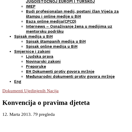
JUGOISTOČNOJ EUROPI I TURSKOJ
IMEP
Budi profesionalan medij, postani član Vijeća za
štampu i online medije u BiH
Baza online medija(CPCD)
Internews – Osnaživanje žena u medijima uz
mentorsku podršku
Spisak medija u BiH
Spisak štampanih medija u BiH
Spisak online medija u BiH
Smjernice i zakoni
Ljudska prava
Novinarski zakoni
Preporuke
BH Dokumenti protiv govora mržnje
Međunarodni dokumenti protiv govora mržnje
Eng
Dokumenti Ujedinjenih Nacija
Konvencija o pravima djeteta
12. Marta 2013.
79
pregleda