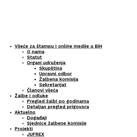
Vijeće za štampu i online medije u BiH
O nama
Statut
Organi udruženja
Skupština
Upravni odbor
Žalbena komisija
Sekretarijat
Članovi vijeća
Žalbe i odluke
Pregled žalbi po godinama
Detaljan pregled prigovora
Aktuelno
Događaji
Sjednice žalbene komisije
Projekti
JUFREX