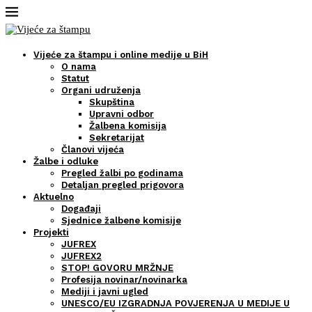
Vijeće za štampu i online medije u BiH
O nama
Statut
Organi udruženja
Skupština
Upravni odbor
Žalbena komisija
Sekretarijat
Članovi vijeća
Žalbe i odluke
Pregled žalbi po godinama
Detaljan pregled prigovora
Aktuelno
Događaji
Sjednice žalbene komisije
Projekti
JUFREX
JUFREX2
STOP! GOVORU MRŽNJE
Profesija novinar/novinarka
Mediji i javni ugled
UNESCO/EU IZGRADNJA POVJERENJA U MEDIJE U