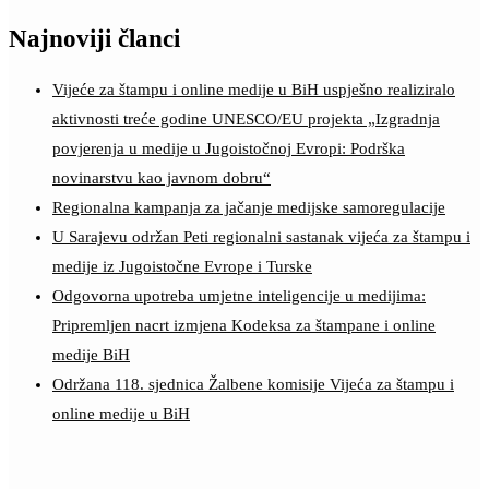
Najnoviji članci
Vijeće za štampu i online medije u BiH uspješno realiziralo
aktivnosti treće godine UNESCO/EU projekta „Izgradnja
povjerenja u medije u Jugoistočnoj Evropi: Podrška
novinarstvu kao javnom dobru“
Regionalna kampanja za jačanje medijske samoregulacije
U Sarajevu održan Peti regionalni sastanak vijeća za štampu i
medije iz Jugoistočne Evrope i Turske
Odgovorna upotreba umjetne inteligencije u medijima:
Pripremljen nacrt izmjena Kodeksa za štampane i online
medije BiH
Održana 118. sjednica Žalbene komisije Vijeća za štampu i
online medije u BiH