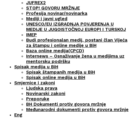
JUFREX2
STOP! GOVORU MRŽNJE
Profesija novinar/novinarka
Mediji i javni ugled
UNESCO/EU IZGRADNJA POVJERENJA U
MEDIJE U JUGOISTOČNOJ EUROPI I TURSKOJ
IMEP
Budi profesionalan medij, postani član Vijeća
za štampu i online medije u BiH
Baza online medija(CPCD)
Internews – Osnaživanje žena u medijima uz
mentorsku podršku
Spisak medija u BiH
Spisak štampanih medija u BiH
Spisak online medija u BiH
Smjernice i zakoni
Ljudska prava
Novinarski zakoni
Preporuke
BH Dokumenti protiv govora mržnje
Međunarodni dokumenti protiv govora mržnje
Eng