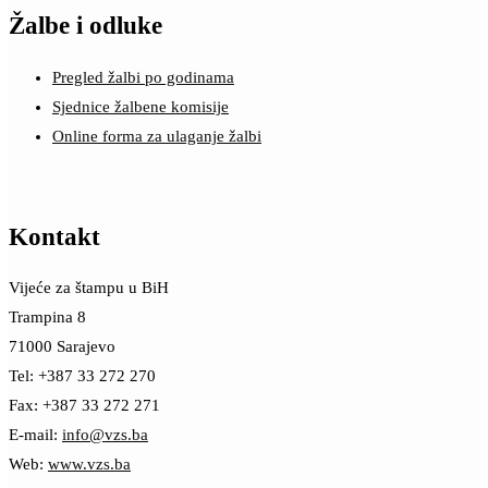
Žalbe i odluke
Pregled žalbi po godinama
Sjednice žalbene komisije
Online forma za ulaganje žalbi
Kontakt
Vijeće za štampu u BiH
Trampina 8
71000 Sarajevo
Tel: +387 33 272 270
Fax: +387 33 272 271
E-mail:
info@vzs.ba
Web:
www.vzs.ba