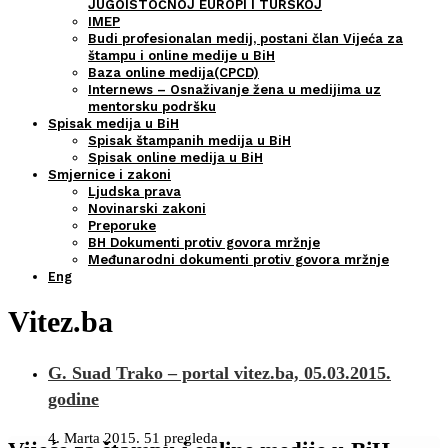
JUGOISTOČNOJ EUROPI I TURSKOJ
IMEP
Budi profesionalan medij, postani član Vijeća za
štampu i online medije u BiH
Baza online medija(CPCD)
Internews – Osnaživanje žena u medijima uz
mentorsku podršku
Spisak medija u BiH
Spisak štampanih medija u BiH
Spisak online medija u BiH
Smjernice i zakoni
Ljudska prava
Novinarski zakoni
Preporuke
BH Dokumenti protiv govora mržnje
Međunarodni dokumenti protiv govora mržnje
Eng
Vitez.ba
G. Suad Trako – portal vitez.ba, 05.03.2015.
godine
4. Marta 2015.
51 pregleda