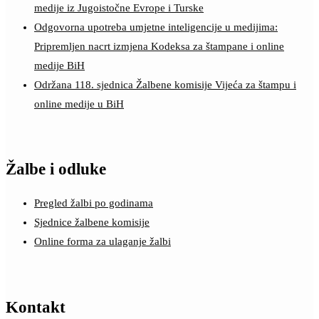
medije iz Jugoistočne Evrope i Turske
Odgovorna upotreba umjetne inteligencije u medijima:
Pripremljen nacrt izmjena Kodeksa za štampane i online
medije BiH
Održana 118. sjednica Žalbene komisije Vijeća za štampu i
online medije u BiH
Žalbe i odluke
Pregled žalbi po godinama
Sjednice žalbene komisije
Online forma za ulaganje žalbi
Kontakt