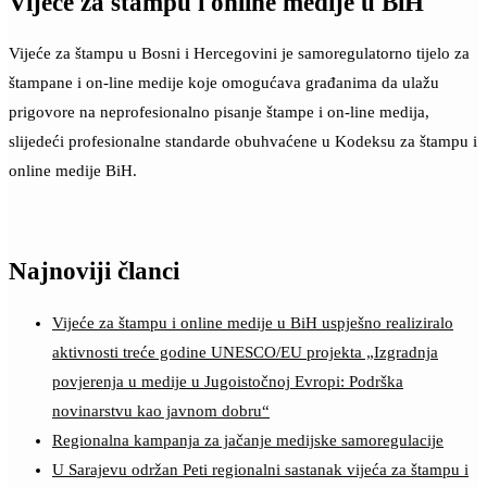
Vijeće za štampu i online medije u BiH
Vijeće za štampu u Bosni i Hercegovini je samoregulatorno tijelo za
štampane i on-line medije koje omogućava građanima da ulažu
prigovore na neprofesionalno pisanje štampe i on-line medija,
slijedeći profesionalne standarde obuhvaćene u Kodeksu za štampu i
online medije BiH.
Najnoviji članci
Vijeće za štampu i online medije u BiH uspješno realiziralo
aktivnosti treće godine UNESCO/EU projekta „Izgradnja
povjerenja u medije u Jugoistočnoj Evropi: Podrška
novinarstvu kao javnom dobru“
Regionalna kampanja za jačanje medijske samoregulacije
U Sarajevu održan Peti regionalni sastanak vijeća za štampu i