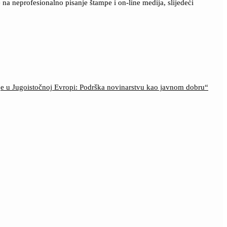
a neprofesionalno pisanje štampe i on-line medija, slijedeći
ije u Jugoistočnoj Evropi: Podrška novinarstvu kao javnom dobru“