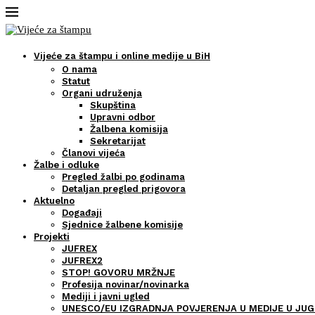
Vijeće za štampu i online medije u BiH
O nama
Statut
Organi udruženja
Skupština
Upravni odbor
Žalbena komisija
Sekretarijat
Članovi vijeća
Žalbe i odluke
Pregled žalbi po godinama
Detaljan pregled prigovora
Aktuelno
Događaji
Sjednice žalbene komisije
Projekti
JUFREX
JUFREX2
STOP! GOVORU MRŽNJE
Profesija novinar/novinarka
Mediji i javni ugled
UNESCO/EU IZGRADNJA POVJERENJA U MEDIJE U JUG