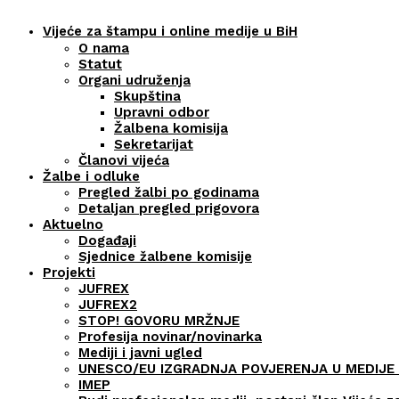
Vijeće za štampu i online medije u BiH
O nama
Statut
Organi udruženja
Skupština
Upravni odbor
Žalbena komisija
Sekretarijat
Članovi vijeća
Žalbe i odluke
Pregled žalbi po godinama
Detaljan pregled prigovora
Aktuelno
Događaji
Sjednice žalbene komisije
Projekti
JUFREX
JUFREX2
STOP! GOVORU MRŽNJE
Profesija novinar/novinarka
Mediji i javni ugled
UNESCO/EU IZGRADNJA POVJERENJA U MEDIJE 
IMEP