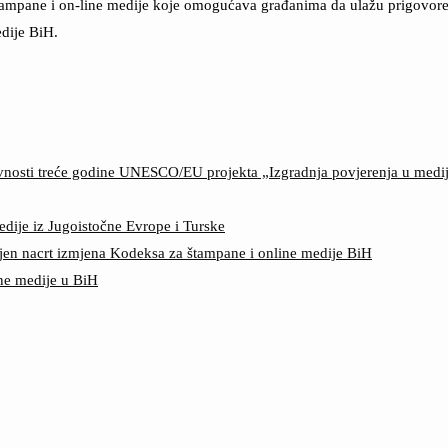
štampane i on-line medije koje omogućava građanima da ulažu prigovore n
dije BiH.
ktivnosti treće godine UNESCO/EU projekta „Izgradnja povjerenja u med
edije iz Jugoistočne Evrope i Turske
jen nacrt izmjena Kodeksa za štampane i online medije BiH
ine medije u BiH