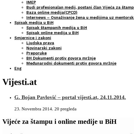
IMEP
Budi profesionalan medij, postani član Vijeća za štamp
Baza online medija(CPCD)
Internews – Osnaživanje žena u medijima uz mentors
Spisak medija u BiH
Spisak štampanih medija u BiH
Spisak online medija u BiH
Smjernice i zakoni
Ljudska prava
Novinarski zakoni
Preporuke
BH Dokumenti protiv govora mržnje
Međunarodni dokumenti protiv govora mržnje
Eng
Vijesti.at
G. Bojan Pavlović – portal vijesti.at, 24.11.2014.
23. Novembra 2014.
20 pregleda
Vijeće za štampu i online medije u BiH