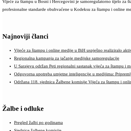
Vijeće za štampu u Bosni i Hercegovini je samoregulatorno tijelo za 
profesionalne standarde obuhvaćene u Kodeksu za štampu i online me
Najnoviji članci
Vijeće za štampu i online medije u BiH uspješno realiziralo a
Regionalna kampanja za jačanje medijske samoregulacije
U Sarajevu održan Peti regionalni sastanak vijeća za štampu i m
Odgovorna upotreba umjetne inteligencije u medijima: Pripreml
Održana 118. sjednica Žalbene komisije Vijeća za štampu i onl
Žalbe i odluke
Pregled žalbi po godinama
Sjednice žalbene komisije