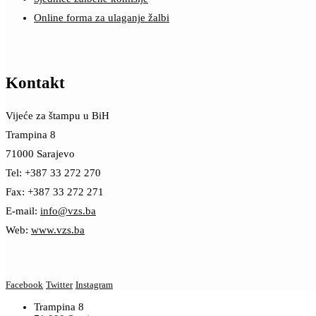
Online forma za ulaganje žalbi
Kontakt
Vijeće za štampu u BiH
Trampina 8
71000 Sarajevo
Tel: +387 33 272 270
Fax: +387 33 272 271
E-mail:
info@vzs.ba
Web:
www.vzs.ba
Facebook
Twitter
Instagram
Trampina 8