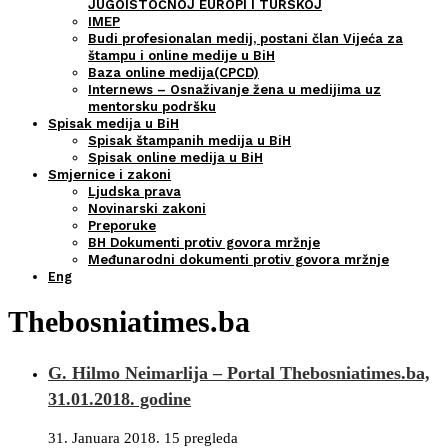
JUGOISTOČNOJ EUROPI I TURSKOJ
IMEP
Budi profesionalan medij, postani član Vijeća za
štampu i online medije u BiH
Baza online medija(CPCD)
Internews – Osnaživanje žena u medijima uz
mentorsku podršku
Spisak medija u BiH
Spisak štampanih medija u BiH
Spisak online medija u BiH
Smjernice i zakoni
Ljudska prava
Novinarski zakoni
Preporuke
BH Dokumenti protiv govora mržnje
Međunarodni dokumenti protiv govora mržnje
Eng
Thebosniatimes.ba
G. Hilmo Neimarlija – Portal Thebosniatimes.ba,
31.01.2018. godine
31. Januara 2018.
15 pregleda