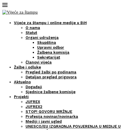
Vijeće za štampu i online medije u BiH
O nama
Statut
Organi udruženja
Skupština
Upravni odbor
Žalbena komisija
Sekretarijat
Članovi vijeća
Žalbe i odluke
Pregled žalbi po godinama
Detaljan pregled prigovora
Aktuelno
Događaji
Sjednice žalbene komisije
Projekti
JUFREX
JUFREX2
STOP! GOVORU MRŽNJE
Profesija novinar/novinarka
Mediji i javni ugled
UNESCO/EU IZGRADNJA POVJERENJA U MEDIJE U