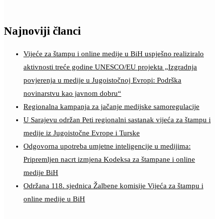
Najnoviji članci
Vijeće za štampu i online medije u BiH uspješno realiziralo
aktivnosti treće godine UNESCO/EU projekta „Izgradnja
povjerenja u medije u Jugoistočnoj Evropi: Podrška
novinarstvu kao javnom dobru“
Regionalna kampanja za jačanje medijske samoregulacije
U Sarajevu održan Peti regionalni sastanak vijeća za štampu i
medije iz Jugoistočne Evrope i Turske
Odgovorna upotreba umjetne inteligencije u medijima:
Pripremljen nacrt izmjena Kodeksa za štampane i online
medije BiH
Održana 118. sjednica Žalbene komisije Vijeća za štampu i
online medije u BiH