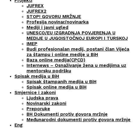
Projekti
JUFREX
JUFREX2
STOP! GOVORU MRŽNJE
Profesija novinar/novinarka
Mediji i javni ugled
UNESCO/EU IZGRADNJA POVJERENJA U
MEDIJE U JUGOISTOČNOJ EUROPI I TURSKOJ
IMEP
Budi profesionalan medij, postani član Vijeća
za štampu i online medije u BiH
Baza online medija(CPCD)
Internews – Osnaživanje žena u medijima uz
mentorsku podršku
Spisak medija u BiH
Spisak štampanih medija u BiH
Spisak online medija u BiH
Smjernice i zakoni
Ljudska prava
Novinarski zakoni
Preporuke
BH Dokumenti protiv govora mržnje
Međunarodni dokumenti protiv govora mržnje
Eng