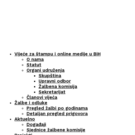
Vijeće za štampu i online medije u BiH
O nama
Statut
Organi udruženja
Skupština
Upravni odbor
Žalbena komisija
Sekretarijat
Članovi vijeća
Žalbe i odluke
Pregled žalbi po godinama
Detaljan pregled prigovora
Aktuelno
Događaji
Sjednice žalbene komisije