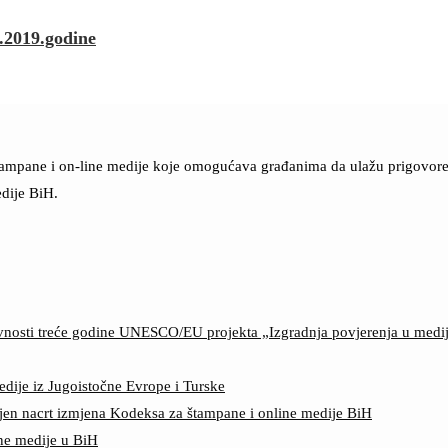
.2019.godine
štampane i on-line medije koje omogućava građanima da ulažu prigovore n
dije BiH.
ktivnosti treće godine UNESCO/EU projekta „Izgradnja povjerenja u med
edije iz Jugoistočne Evrope i Turske
jen nacrt izmjena Kodeksa za štampane i online medije BiH
ine medije u BiH