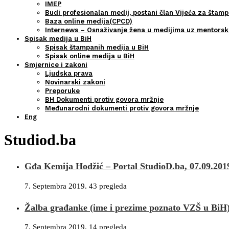
IMEP
Budi profesionalan medij, postani član Vijeća za štamp
Baza online medija(CPCD)
Internews – Osnaživanje žena u medijima uz mentors
Spisak medija u BiH
Spisak štampanih medija u BiH
Spisak online medija u BiH
Smjernice i zakoni
Ljudska prava
Novinarski zakoni
Preporuke
BH Dokumenti protiv govora mržnje
Međunarodni dokumenti protiv govora mržnje
Eng
Studiod.ba
Gđa Kemija Hodžić – Portal StudioD.ba, 07.09.201
7. Septembra 2019.
43 pregleda
Žalba građanke (ime i prezime poznato VZŠ u BiH) 
7. Septembra 2019.
14 pregleda