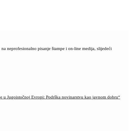
a neprofesionalno pisanje štampe i on-line medija, slijedeći
ije u Jugoistočnoj Evropi: Podrška novinarstvu kao javnom dobru“