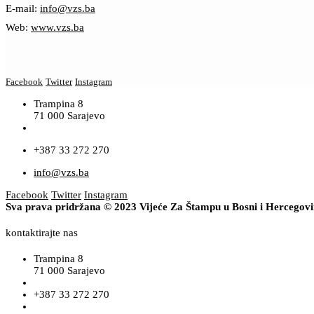
E-mail:
info@vzs.ba
Web:
www.vzs.ba
Facebook
Twitter
Instagram
Trampina 8
71 000 Sarajevo
+387 33 272 270
info@vzs.ba
Facebook
Twitter
Instagram
Sva prava pridržana © 2023 Vijeće Za Štampu u Bosni i Hercegov
kontaktirajte nas
Trampina 8
71 000 Sarajevo
+387 33 272 270