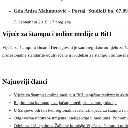
Gđa Anisa Mahmutović – Portal StudioD.ba, 07.09
7. Septembra 2019.
17 pregleda
Vijeće za štampu i online medije u BiH
Vijeće za štampu u Bosni i Hercegovini je samoregulatorno tijelo za 
profesionalne standarde obuhvaćene u Kodeksu za štampu i online me
Najnoviji članci
Vijeće za štampu i online medije u BiH uspješno realiziralo a
Regionalna kampanja za jačanje medijske samoregulacije
U Sarajevu održan Peti regionalni sastanak vijeća za štampu i m
Odgovorna upotreba umjetne inteligencije u medijima: Pripreml
Održana 118. sjednica Žalbene komisije Vijeća za štampu i onl