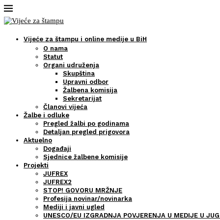
Vijeće za štampu i online medije u BiH
O nama
Statut
Organi udruženja
Skupština
Upravni odbor
Žalbena komisija
Sekretarijat
Članovi vijeća
Žalbe i odluke
Pregled žalbi po godinama
Detaljan pregled prigovora
Aktuelno
Događaji
Sjednice žalbene komisije
Projekti
JUFREX
JUFREX2
STOP! GOVORU MRŽNJE
Profesija novinar/novinarka
Mediji i javni ugled
UNESCO/EU IZGRADNJA POVJERENJA U MEDIJE U JUG