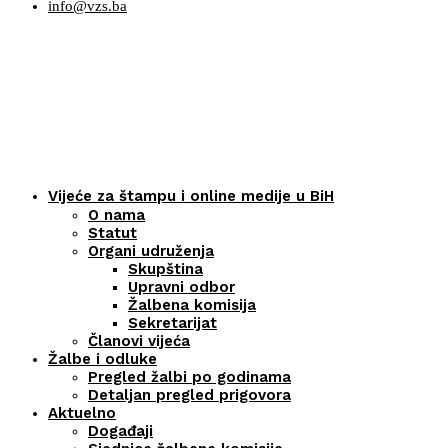
info@vzs.ba
Vijeće za štampu i online medije u BiH
O nama
Statut
Organi udruženja
Skupština
Upravni odbor
Žalbena komisija
Sekretarijat
Članovi vijeća
Žalbe i odluke
Pregled žalbi po godinama
Detaljan pregled prigovora
Aktuelno
Događaji