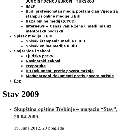
JUGOISTOČNOJ EUROPI I TURSKOJ
IMEP
Budi profesionalan medij, postani član Vijeća za
štampu i online medije u BiH
Baza online medija(CPCD)
Internews – Osnaživanje žena u medijima uz
mentorsku podršku
Spisak medija u BiH
Spisak štampanih medija u BiH
Spisak online medija u BiH
Smjernice i zakoni
Ljudska prava
Novinarski zakoni
Preporuke
BH Dokumenti protiv govora mržnje
Međunarodni dokumenti protiv govora mržnje
Eng
Stav 2009
Skupština opštine Trebinje – magazin “Stav”,
20.04.2009.
19. Juna 2012.
29 pregleda