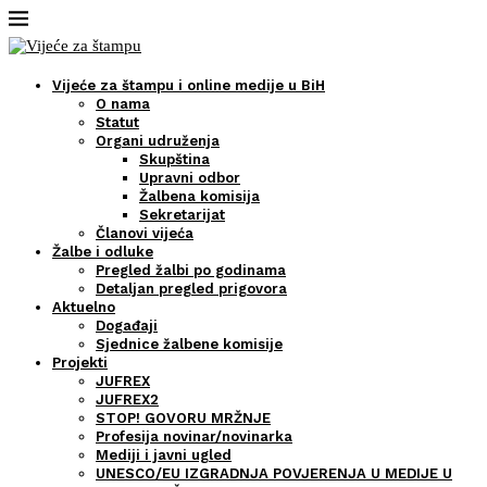
Vijeće za štampu i online medije u BiH
O nama
Statut
Organi udruženja
Skupština
Upravni odbor
Žalbena komisija
Sekretarijat
Članovi vijeća
Žalbe i odluke
Pregled žalbi po godinama
Detaljan pregled prigovora
Aktuelno
Događaji
Sjednice žalbene komisije
Projekti
JUFREX
JUFREX2
STOP! GOVORU MRŽNJE
Profesija novinar/novinarka
Mediji i javni ugled
UNESCO/EU IZGRADNJA POVJERENJA U MEDIJE U