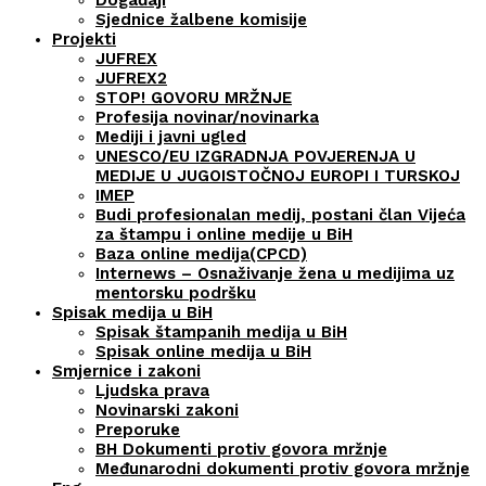
Sjednice žalbene komisije
Projekti
JUFREX
JUFREX2
STOP! GOVORU MRŽNJE
Profesija novinar/novinarka
Mediji i javni ugled
UNESCO/EU IZGRADNJA POVJERENJA U
MEDIJE U JUGOISTOČNOJ EUROPI I TURSKOJ
IMEP
Budi profesionalan medij, postani član Vijeća
za štampu i online medije u BiH
Baza online medija(CPCD)
Internews – Osnaživanje žena u medijima uz
mentorsku podršku
Spisak medija u BiH
Spisak štampanih medija u BiH
Spisak online medija u BiH
Smjernice i zakoni
Ljudska prava
Novinarski zakoni
Preporuke
BH Dokumenti protiv govora mržnje
Međunarodni dokumenti protiv govora mržnje