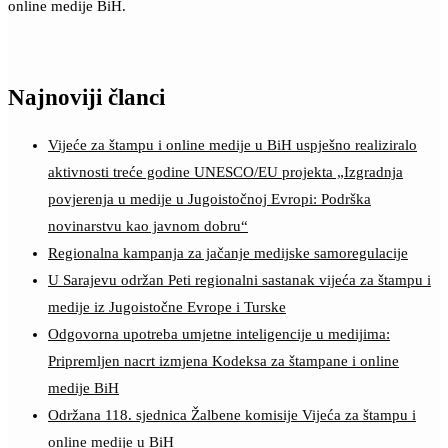
online medije BiH.
Najnoviji članci
Vijeće za štampu i online medije u BiH uspješno realiziralo
aktivnosti treće godine UNESCO/EU projekta „Izgradnja
povjerenja u medije u Jugoistočnoj Evropi: Podrška
novinarstvu kao javnom dobru“
Regionalna kampanja za jačanje medijske samoregulacije
U Sarajevu održan Peti regionalni sastanak vijeća za štampu i
medije iz Jugoistočne Evrope i Turske
Odgovorna upotreba umjetne inteligencije u medijima:
Pripremljen nacrt izmjena Kodeksa za štampane i online
medije BiH
Održana 118. sjednica Žalbene komisije Vijeća za štampu i
online medije u BiH