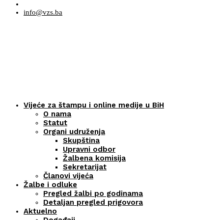
info@vzs.ba
Vijeće za štampu i online medije u BiH
O nama
Statut
Organi udruženja
Skupština
Upravni odbor
Žalbena komisija
Sekretarijat
Članovi vijeća
Žalbe i odluke
Pregled žalbi po godinama
Detaljan pregled prigovora
Aktuelno
Događaji