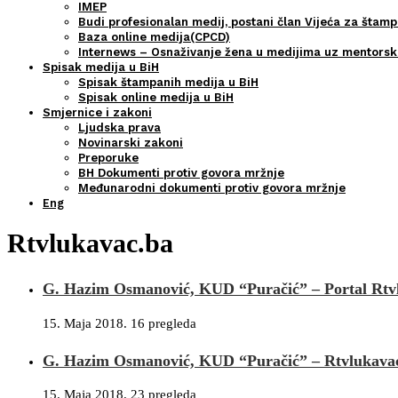
IMEP
Budi profesionalan medij, postani član Vijeća za štamp
Baza online medija(CPCD)
Internews – Osnaživanje žena u medijima uz mentors
Spisak medija u BiH
Spisak štampanih medija u BiH
Spisak online medija u BiH
Smjernice i zakoni
Ljudska prava
Novinarski zakoni
Preporuke
BH Dokumenti protiv govora mržnje
Međunarodni dokumenti protiv govora mržnje
Eng
Rtvlukavac.ba
G. Hazim Osmanović, KUD “Puračić” – Portal Rtvl
15. Maja 2018.
16 pregleda
G. Hazim Osmanović, KUD “Puračić” – Rtvlukavac.b
15. Maja 2018.
23 pregleda