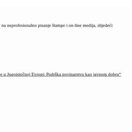
a neprofesionalno pisanje štampe i on-line medija, slijedeći
ije u Jugoistočnoj Evropi: Podrška novinarstvu kao javnom dobru“