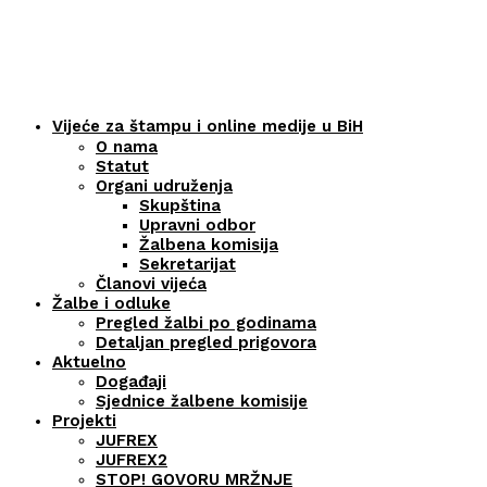
Vijeće za štampu i online medije u BiH
O nama
Statut
Organi udruženja
Skupština
Upravni odbor
Žalbena komisija
Sekretarijat
Članovi vijeća
Žalbe i odluke
Pregled žalbi po godinama
Detaljan pregled prigovora
Aktuelno
Događaji
Sjednice žalbene komisije
Projekti
JUFREX
JUFREX2
STOP! GOVORU MRŽNJE