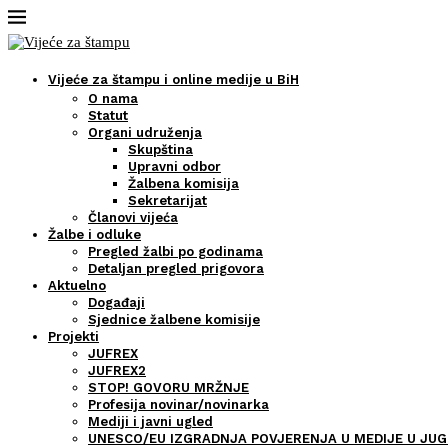
Vijeće za štampu i online medije u BiH
O nama
Statut
Organi udruženja
Skupština
Upravni odbor
Žalbena komisija
Sekretarijat
Članovi vijeća
Žalbe i odluke
Pregled žalbi po godinama
Detaljan pregled prigovora
Aktuelno
Događaji
Sjednice žalbene komisije
Projekti
JUFREX
JUFREX2
STOP! GOVORU MRŽNJE
Profesija novinar/novinarka
Mediji i javni ugled
UNESCO/EU IZGRADNJA POVJERENJA U MEDIJE U JUG