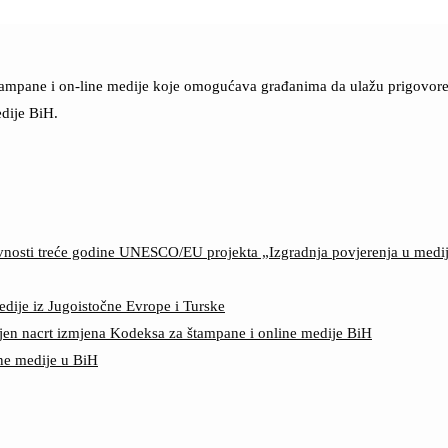
štampane i on-line medije koje omogućava građanima da ulažu prigovore n
dije BiH.
ktivnosti treće godine UNESCO/EU projekta „Izgradnja povjerenja u med
edije iz Jugoistočne Evrope i Turske
jen nacrt izmjena Kodeksa za štampane i online medije BiH
ine medije u BiH