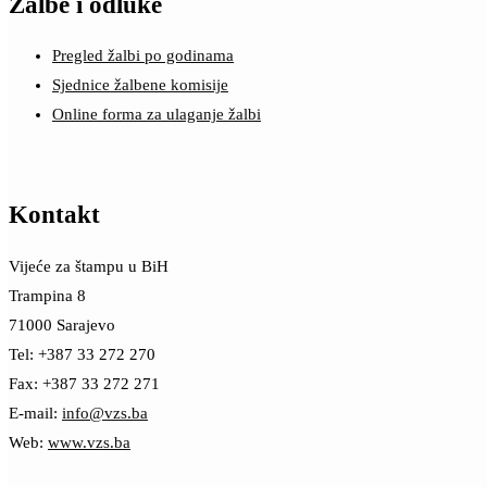
Žalbe i odluke
Pregled žalbi po godinama
Sjednice žalbene komisije
Online forma za ulaganje žalbi
Kontakt
Vijeće za štampu u BiH
Trampina 8
71000 Sarajevo
Tel: +387 33 272 270
Fax: +387 33 272 271
E-mail:
info@vzs.ba
Web:
www.vzs.ba