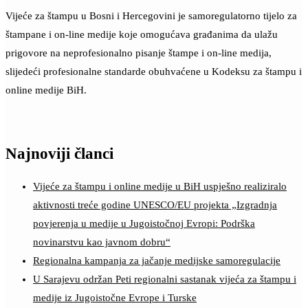
Vijeće za štampu u Bosni i Hercegovini je samoregulatorno tijelo za
štampane i on-line medije koje omogućava građanima da ulažu
prigovore na neprofesionalno pisanje štampe i on-line medija,
slijedeći profesionalne standarde obuhvaćene u Kodeksu za štampu i
online medije BiH.
Najnoviji članci
Vijeće za štampu i online medije u BiH uspješno realiziralo
aktivnosti treće godine UNESCO/EU projekta „Izgradnja
povjerenja u medije u Jugoistočnoj Evropi: Podrška
novinarstvu kao javnom dobru“
Regionalna kampanja za jačanje medijske samoregulacije
U Sarajevu održan Peti regionalni sastanak vijeća za štampu i
medije iz Jugoistočne Evrope i Turske