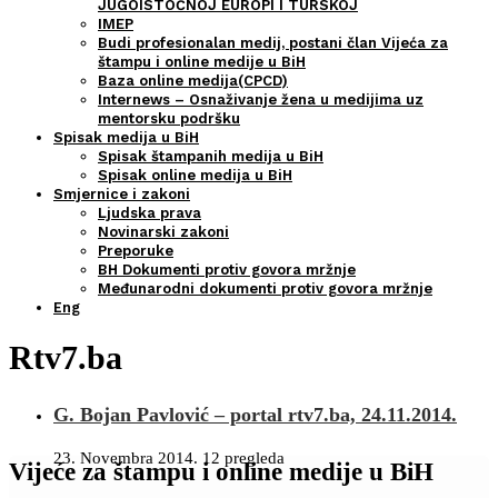
JUGOISTOČNOJ EUROPI I TURSKOJ
IMEP
Budi profesionalan medij, postani član Vijeća za
štampu i online medije u BiH
Baza online medija(CPCD)
Internews – Osnaživanje žena u medijima uz
mentorsku podršku
Spisak medija u BiH
Spisak štampanih medija u BiH
Spisak online medija u BiH
Smjernice i zakoni
Ljudska prava
Novinarski zakoni
Preporuke
BH Dokumenti protiv govora mržnje
Međunarodni dokumenti protiv govora mržnje
Eng
Rtv7.ba
G. Bojan Pavlović – portal rtv7.ba, 24.11.2014.
23. Novembra 2014.
12 pregleda
Vijeće za štampu i online medije u BiH