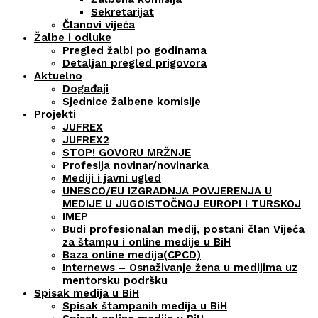
Sekretarijat
Članovi vijeća
Žalbe i odluke
Pregled žalbi po godinama
Detaljan pregled prigovora
Aktuelno
Događaji
Sjednice žalbene komisije
Projekti
JUFREX
JUFREX2
STOP! GOVORU MRŽNJE
Profesija novinar/novinarka
Mediji i javni ugled
UNESCO/EU IZGRADNJA POVJERENJA U
MEDIJE U JUGOISTOČNOJ EUROPI I TURSKOJ
IMEP
Budi profesionalan medij, postani član Vijeća
za štampu i online medije u BiH
Baza online medija(CPCD)
Internews – Osnaživanje žena u medijima uz
mentorsku podršku
Spisak medija u BiH
Spisak štampanih medija u BiH