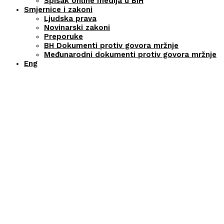
Spisak online medija u BiH
Smjernice i zakoni
Ljudska prava
Novinarski zakoni
Preporuke
BH Dokumenti protiv govora mržnje
Međunarodni dokumenti protiv govora mržnje
Eng