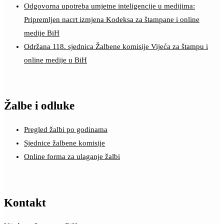
Odgovorna upotreba umjetne inteligencije u medijima:
Pripremljen nacrt izmjena Kodeksa za štampane i online
medije BiH
Održana 118. sjednica Žalbene komisije Vijeća za štampu i
online medije u BiH
Žalbe i odluke
Pregled žalbi po godinama
Sjednice žalbene komisije
Online forma za ulaganje žalbi
Kontakt