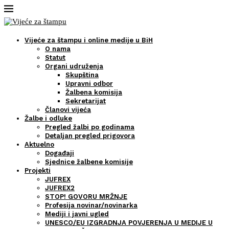
Vijeće za štampu i online medije u BiH
O nama
Statut
Organi udruženja
Skupština
Upravni odbor
Žalbena komisija
Sekretarijat
Članovi vijeća
Žalbe i odluke
Pregled žalbi po godinama
Detaljan pregled prigovora
Aktuelno
Događaji
Sjednice žalbene komisije
Projekti
JUFREX
JUFREX2
STOP! GOVORU MRŽNJE
Profesija novinar/novinarka
Mediji i javni ugled
UNESCO/EU IZGRADNJA POVJERENJA U MEDIJE U