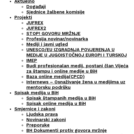
Aktuelno
Događaji
Sjednice žalbene komisije
Projekti
JUFREX
JUFREX2
STOP! GOVORU MRŽNJE
Profesija novinar/novinarka
Mediji i javni ugled
UNESCO/EU IZGRADNJA POVJERENJA U
MEDIJE U JUGOISTOČNOJ EUROPI I TURSKOJ
IMEP
Budi profesionalan medij, postani član Vijeća
za štampu i online medije u BiH
Baza online medija(CPCD)
Internews – Osnaživanje žena u medijima uz
mentorsku podršku
Spisak medija u BiH
Spisak štampanih medija u BiH
Spisak online medija u BiH
Smjernice i zakoni
Ljudska prava
Novinarski zakoni
Preporuke
BH Dokumenti protiv govora mržnje