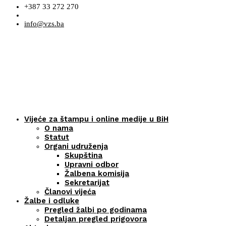
+387 33 272 270
info@vzs.ba
Vijeće za štampu i online medije u BiH
O nama
Statut
Organi udruženja
Skupština
Upravni odbor
Žalbena komisija
Sekretarijat
Članovi vijeća
Žalbe i odluke
Pregled žalbi po godinama
Detaljan pregled prigovora