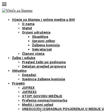
Vijeće za štampu i online medije u BiH
O nama
Statut
Organi udruženja
Skupština
Upravni odbor
Žalbena komisija
Sekretarijat
Članovi vijeća
Žalbe i odluke
Pregled žalbi po godinama
Detaljan pregled prigovora
Aktuelno
Događaji
Sjednice žalbene komisije
Projekti
JUFREX
JUFREX2
STOP! GOVORU MRŽNJE
Profesija novinar/novinarka
Mediji i javni ugled
UNESCO/EU IZGRADNJA POVJERENJA U MEDIJE U