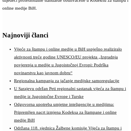
slijedeći profesionalne standarde obuhvaćene u Kodeksu za štampu i
online medije BiH.
Najnoviji članci
Vijeće za štampu i online medije u BiH uspješno realiziralo
aktivnosti treće godine UNESCO/EU projekta „Izgradnja
povjerenja u medije u Jugoistočnoj Evropi: Podrška
novinarstvu kao javnom dobru“
Regionalna kampanja za jačanje medijske samoregulacije
U Sarajevu održan Peti regionalni sastanak vijeća za štampu i
medije iz Jugoistočne Evrope i Turske
Odgovorna upotreba umjetne inteligencije u medijima:
Pripremljen nacrt izmjena Kodeksa za štampane i online
medije BiH
Održana 118. sjednica Žalbene komisije Vijeća za štampu i