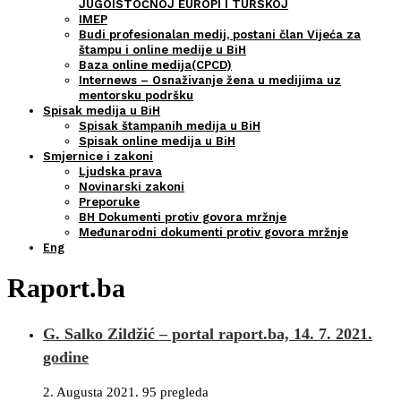
JUGOISTOČNOJ EUROPI I TURSKOJ
IMEP
Budi profesionalan medij, postani član Vijeća za
štampu i online medije u BiH
Baza online medija(CPCD)
Internews – Osnaživanje žena u medijima uz
mentorsku podršku
Spisak medija u BiH
Spisak štampanih medija u BiH
Spisak online medija u BiH
Smjernice i zakoni
Ljudska prava
Novinarski zakoni
Preporuke
BH Dokumenti protiv govora mržnje
Međunarodni dokumenti protiv govora mržnje
Eng
Raport.ba
G. Salko Zildžić – portal raport.ba, 14. 7. 2021.
godine
2. Augusta 2021.
95 pregleda