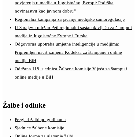
povjerenja u medije u Jugoistočnoj Evropi: Podrška
novinarstvu kao javnom dobru“
Regionalna kampanja za jačanje medijske samoregulacije
U Sarajevu održan Peti regionalni sastanak vijeća za štampu i
medije iz Jugoistočne Evrope i Turske
Odgovorna upotreba umjetne inteligencije u medijima:
Pripremljen nacrt izmjena Kodeksa za štampane i online
medije BiH
Održana 118. sjednica Žalbene komisije Vijeća za štampu i
online medije u BiH
Žalbe i odluke
Pregled žalbi po godinama
Sjednice žalbene komisije
Online forma za ulaganje žalbi