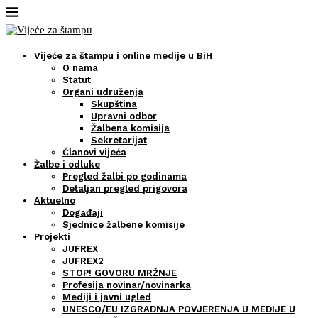
Vijeće za štampu i online medije u BiH
O nama
Statut
Organi udruženja
Skupština
Upravni odbor
Žalbena komisija
Sekretarijat
Članovi vijeća
Žalbe i odluke
Pregled žalbi po godinama
Detaljan pregled prigovora
Aktuelno
Događaji
Sjednice žalbene komisije
Projekti
JUFREX
JUFREX2
STOP! GOVORU MRŽNJE
Profesija novinar/novinarka
Mediji i javni ugled
UNESCO/EU IZGRADNJA POVJERENJA U MEDIJE U