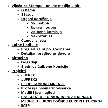
Vijeće za štampu i online medije u BiH
O nama
Statut
Organi udruženja
Skupština
Upravni odbor
Žalbena komisija
Sekretarijat
Članovi vijeća
Žalbe i odluke
Pregled žalbi po godinama
Detaljan pregled prigovora
Aktuelno
Događaji
Sjednice žalbene komisije
Projekti
JUFREX
JUFREX2
STOP! GOVORU MRŽNJE
Profesija novinar/novinarka
Mediji i javni ugled
UNESCO/EU IZGRADNJA POVJERENJA U
MEDIJE U JUGOISTOČNOJ EUROPI I TURSKOJ
IMEP