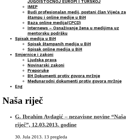
JUGOISTOČNOJ EUROPI I TURSKOJ
IMEP
Budi profesionalan medij, postani član Vijeća za
štampu i online medije u BiH
Baza online medija(CPCD)
Internews – Osnaživanje žena u medijima uz
mentorsku podršku
Spisak medija u BiH
Spisak štampanih medija u BiH
Spisak online medija u BiH
Smjernice i zakoni
Ljudska prava
Novinarski zakoni
Preporuke
BH Dokumenti protiv govora mržnje
Međunarodni dokumenti protiv govora mržnje
Eng
Naša riječ
G. Ibrahim Avdagić – nezavisne novine “Naša
riječ”, 12.03.2013. godine
30. Jula 2013.
13 pregleda