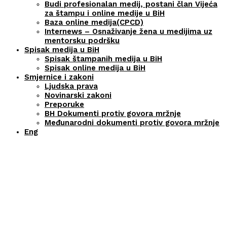
Budi profesionalan medij, postani član Vijeća
za štampu i online medije u BiH
Baza online medija(CPCD)
Internews – Osnaživanje žena u medijima uz
mentorsku podršku
Spisak medija u BiH
Spisak štampanih medija u BiH
Spisak online medija u BiH
Smjernice i zakoni
Ljudska prava
Novinarski zakoni
Preporuke
BH Dokumenti protiv govora mržnje
Međunarodni dokumenti protiv govora mržnje
Eng