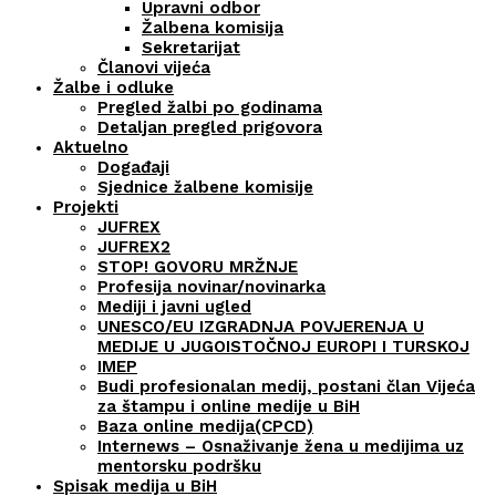
Upravni odbor
Žalbena komisija
Sekretarijat
Članovi vijeća
Žalbe i odluke
Pregled žalbi po godinama
Detaljan pregled prigovora
Aktuelno
Događaji
Sjednice žalbene komisije
Projekti
JUFREX
JUFREX2
STOP! GOVORU MRŽNJE
Profesija novinar/novinarka
Mediji i javni ugled
UNESCO/EU IZGRADNJA POVJERENJA U
MEDIJE U JUGOISTOČNOJ EUROPI I TURSKOJ
IMEP
Budi profesionalan medij, postani član Vijeća
za štampu i online medije u BiH
Baza online medija(CPCD)
Internews – Osnaživanje žena u medijima uz
mentorsku podršku
Spisak medija u BiH