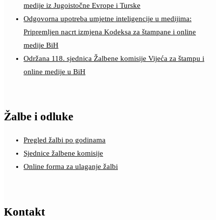
medije iz Jugoistočne Evrope i Turske
Odgovorna upotreba umjetne inteligencije u medijima:
Pripremljen nacrt izmjena Kodeksa za štampane i online
medije BiH
Održana 118. sjednica Žalbene komisije Vijeća za štampu i
online medije u BiH
Žalbe i odluke
Pregled žalbi po godinama
Sjednice žalbene komisije
Online forma za ulaganje žalbi
Kontakt