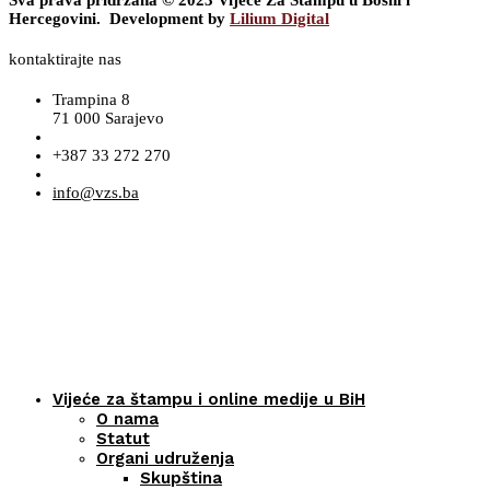
Sva prava pridržana © 2023 Vijeće Za Štampu u Bosni i
Hercegovini. Development by
Lilium Digital
kontaktirajte nas
Trampina 8
71 000 Sarajevo
+387 33 272 270
info@vzs.ba
Vijeće za štampu i online medije u BiH
O nama
Statut
Organi udruženja
Skupština