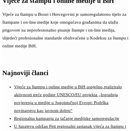
Vijeće za štampu i online medije u BiH
Vijeće za štampu u Bosni i Hercegovini je samoregulatorno tijelo za
štampane i on-line medije koje omogućava građanima da ulažu
prigovore na neprofesionalno pisanje štampe i on-line medija,
slijedeći profesionalne standarde obuhvaćene u Kodeksu za štampu i
online medije BiH.
Najnoviji članci
Vijeće za štampu i online medije u BiH uspješno realiziralo
aktivnosti treće godine UNESCO/EU projekta „Izgradnja
povjerenja u medije u Jugoistočnoj Evropi: Podrška
novinarstvu kao javnom dobru“
Regionalna kampanja za jačanje medijske samoregulacije
U Sarajevu održan Peti regionalni sastanak vijeća za štampu i