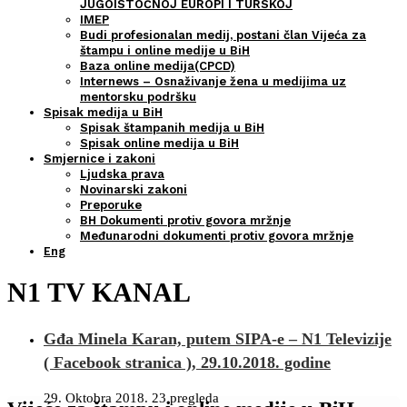
JUGOISTOČNOJ EUROPI I TURSKOJ
IMEP
Budi profesionalan medij, postani član Vijeća za
štampu i online medije u BiH
Baza online medija(CPCD)
Internews – Osnaživanje žena u medijima uz
mentorsku podršku
Spisak medija u BiH
Spisak štampanih medija u BiH
Spisak online medija u BiH
Smjernice i zakoni
Ljudska prava
Novinarski zakoni
Preporuke
BH Dokumenti protiv govora mržnje
Međunarodni dokumenti protiv govora mržnje
Eng
N1 TV KANAL
Gđa Minela Karan, putem SIPA-e – N1 Televizije
( Facebook stranica ), 29.10.2018. godine
29. Oktobra 2018.
23 pregleda