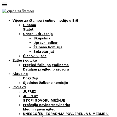
Vijeće za štampu i online medije u BiH
O nama
Statut
Organi udruženja
Skupština
Upravni odbor
Žalbena komisija
Sekretarijat
Članovi vijeća
Žalbe i odluke
Pregled žalbi po godinama
Detaljan pregled prigovora
Aktuelno
Događaji
Sjednice žalbene komisije
Projekti
JUFREX
JUFREX2
STOP! GOVORU MRŽNJE
Profesija novinar/novinarka
Mediji i javni ugled
UNESCO/EU IZGRADNJA POVJERENJA U MEDIJE U