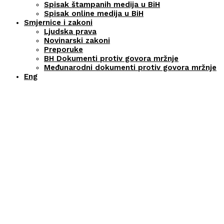
Spisak štampanih medija u BiH
Spisak online medija u BiH
Smjernice i zakoni
Ljudska prava
Novinarski zakoni
Preporuke
BH Dokumenti protiv govora mržnje
Međunarodni dokumenti protiv govora mržnje
Eng