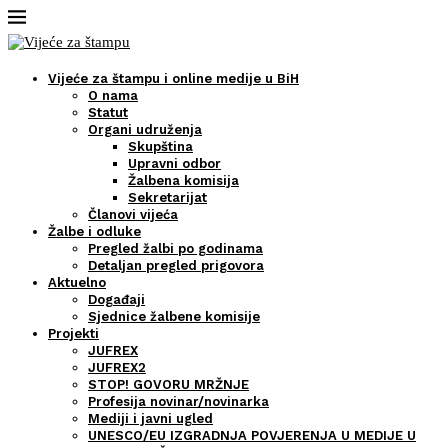
Vijeće za štampu i online medije u BiH
O nama
Statut
Organi udruženja
Skupština
Upravni odbor
Žalbena komisija
Sekretarijat
Članovi vijeća
Žalbe i odluke
Pregled žalbi po godinama
Detaljan pregled prigovora
Aktuelno
Događaji
Sjednice žalbene komisije
Projekti
JUFREX
JUFREX2
STOP! GOVORU MRŽNJE
Profesija novinar/novinarka
Mediji i javni ugled
UNESCO/EU IZGRADNJA POVJERENJA U MEDIJE U