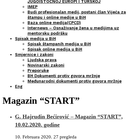
JUGOISTOČNOJ EUROPI I TURSKOJ
IMEP
Budi profesionalan medij, postani član Vijeća za
štampu i online medije u BiH
Baza online medija(CPCD)
Internews – Osnaživanje žena u medijima uz
mentorsku podršku
Spisak medija u BiH
Spisak štampanih medija u BiH
Spisak online medija u BiH
Smjernice i zakoni
Ljudska prava
Novinarski zakoni
Preporuke
BH Dokumenti protiv govora mržnje
Međunarodni dokumenti protiv govora mržnje
Eng
Magazin “START”
G. Hajrudin Bećirović – Magazin “START”,
10.02.2020. godine
10. Februara 2020.
27 pregleda