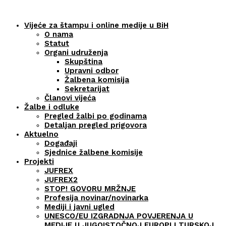
Vijeće za štampu i online medije u BiH
O nama
Statut
Organi udruženja
Skupština
Upravni odbor
Žalbena komisija
Sekretarijat
Članovi vijeća
Žalbe i odluke
Pregled žalbi po godinama
Detaljan pregled prigovora
Aktuelno
Događaji
Sjednice žalbene komisije
Projekti
JUFREX
JUFREX2
STOP! GOVORU MRŽNJE
Profesija novinar/novinarka
Mediji i javni ugled
UNESCO/EU IZGRADNJA POVJERENJA U
MEDIJE U JUGOISTOČNOJ EUROPI I TURSKOJ