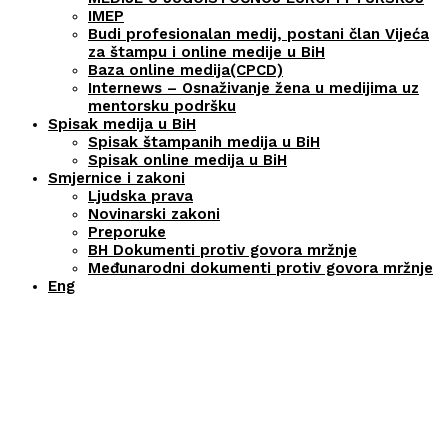
IMEP
Budi profesionalan medij, postani član Vijeća
za štampu i online medije u BiH
Baza online medija(CPCD)
Internews – Osnaživanje žena u medijima uz
mentorsku podršku
Spisak medija u BiH
Spisak štampanih medija u BiH
Spisak online medija u BiH
Smjernice i zakoni
Ljudska prava
Novinarski zakoni
Preporuke
BH Dokumenti protiv govora mržnje
Međunarodni dokumenti protiv govora mržnje
Eng