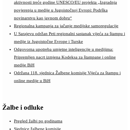
aktivnosti treće godine UNESCO/EU projekta „Izgradnja
povjerenja u medije u Jugoistočnoj Evropi: Podrška
novinarstvu kao javnom dobru“
Regionalna kampanja za jačanje medijske samoregulacije
U Sarajevu održan Peti regionalni sastanak vijeća za štampu i
medije iz Jugoistočne Evrope i Turske
Odgovorna upotreba umjetne inteligencije u medijima:
Pripremljen nacrt izmjena Kodeksa za štampane i online
medije BiH
Održana 118. sjednica Žalbene komisije Vijeća za štampu i
online medije u BiH
Žalbe i odluke
Pregled žalbi po godinama
Sjednice žalbene komisije