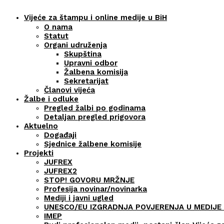
Vijeće za štampu i online medije u BiH
O nama
Statut
Organi udruženja
Skupština
Upravni odbor
Žalbena komisija
Sekretarijat
Članovi vijeća
Žalbe i odluke
Pregled žalbi po godinama
Detaljan pregled prigovora
Aktuelno
Događaji
Sjednice žalbene komisije
Projekti
JUFREX
JUFREX2
STOP! GOVORU MRŽNJE
Profesija novinar/novinarka
Mediji i javni ugled
UNESCO/EU IZGRADNJA POVJERENJA U MEDIJE 
IMEP