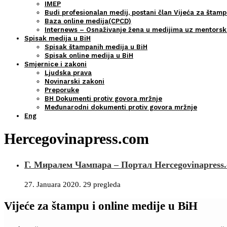
IMEP
Budi profesionalan medij, postani član Vijeća za štamp
Baza online medija(CPCD)
Internews – Osnaživanje žena u medijima uz mentors
Spisak medija u BiH
Spisak štampanih medija u BiH
Spisak online medija u BiH
Smjernice i zakoni
Ljudska prava
Novinarski zakoni
Preporuke
BH Dokumenti protiv govora mržnje
Međunarodni dokumenti protiv govora mržnje
Eng
Hercegovinapress.com
Г. Миралем Чампара – Портал Hercegovinapress.c
27. Januara 2020.
29 pregleda
Vijeće za štampu i online medije u BiH