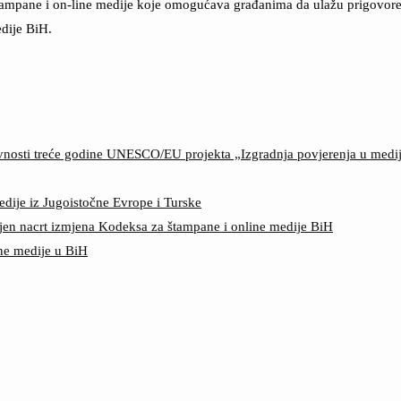
štampane i on-line medije koje omogućava građanima da ulažu prigovore n
dije BiH.
ktivnosti treće godine UNESCO/EU projekta „Izgradnja povjerenja u med
edije iz Jugoistočne Evrope i Turske
jen nacrt izmjena Kodeksa za štampane i online medije BiH
ine medije u BiH