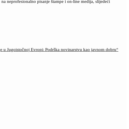
a neprofesionalno pisanje štampe i on-line medija, slijedeći
ije u Jugoistočnoj Evropi: Podrška novinarstvu kao javnom dobru“