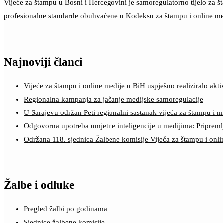
Vijeće za štampu u Bosni i Hercegovini je samoregulatorno tijelo za 
profesionalne standarde obuhvaćene u Kodeksu za štampu i online me
Najnoviji članci
Vijeće za štampu i online medije u BiH uspješno realiziralo a
Regionalna kampanja za jačanje medijske samoregulacije
U Sarajevu održan Peti regionalni sastanak vijeća za štampu i m
Odgovorna upotreba umjetne inteligencije u medijima: Pripreml
Održana 118. sjednica Žalbene komisije Vijeća za štampu i onl
Žalbe i odluke
Pregled žalbi po godinama
Sjednice žalbene komisije