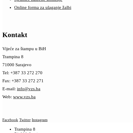
Online forma za ulaganje žalbi
Kontakt
Vijeće za štampu u BiH
Trampina 8
71000 Sarajevo
Tel: +387 33 272 270
Fax: +387 33 272 271
E-mail:
info@vzs.ba
Web:
www.vzs.ba
Facebook
Twitter
Instagram
Trampina 8