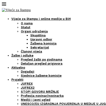
Vijeće za štampu i online medije u BiH
O nama
Statut
Organi udruženja
Skupština
Upravni odbor
Žalbena komisija
Sekretarijat
Članovi vijeća
Žalbe i odluke
Pregled žalbi po godinama
Detaljan pregled prigovora
Aktuelno
Događaji
Sjednice žalbene komisije
Projekti
JUFREX
JUFREX2
STOP! GOVORU MRŽNJE
Profesija novinar/novinarka
Mediji i javni ugled
UNESCO/EU IZGRADNJA POVJERENJA U MEDIJE U JUG