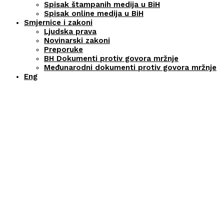
Spisak štampanih medija u BiH
Spisak online medija u BiH
Smjernice i zakoni
Ljudska prava
Novinarski zakoni
Preporuke
BH Dokumenti protiv govora mržnje
Međunarodni dokumenti protiv govora mržnje
Eng