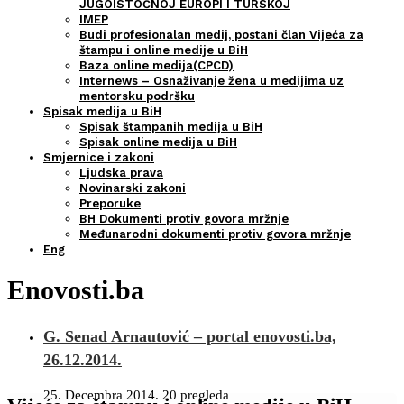
JUGOISTOČNOJ EUROPI I TURSKOJ
IMEP
Budi profesionalan medij, postani član Vijeća za
štampu i online medije u BiH
Baza online medija(CPCD)
Internews – Osnaživanje žena u medijima uz
mentorsku podršku
Spisak medija u BiH
Spisak štampanih medija u BiH
Spisak online medija u BiH
Smjernice i zakoni
Ljudska prava
Novinarski zakoni
Preporuke
BH Dokumenti protiv govora mržnje
Međunarodni dokumenti protiv govora mržnje
Eng
Enovosti.ba
G. Senad Arnautović – portal enovosti.ba,
26.12.2014.
25. Decembra 2014.
20 pregleda