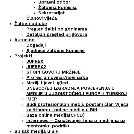
Upravni odbor
Žalbena komisija
Sekretarijat
Članovi vijeća
Žalbe i odluke
Pregled žalbi po godinama
Detaljan pregled prigovora
Aktuelno
Događaji
Sjednice žalbene komisije
Projekti
JUFREX
JUFREX2
STOP! GOVORU MRŽNJE
Profesija novinar/novinarka
Mediji i javni ugled
UNESCO/EU IZGRADNJA POVJERENJA U
MEDIJE U JUGOISTOČNOJ EUROPI I TURSKOJ
IMEP
Budi profesionalan medij, postani član Vijeća
za štampu i online medije u BiH
Baza online medija(CPCD)
Internews – Osnaživanje žena u medijima uz
mentorsku podršku
Spisak medija u BiH