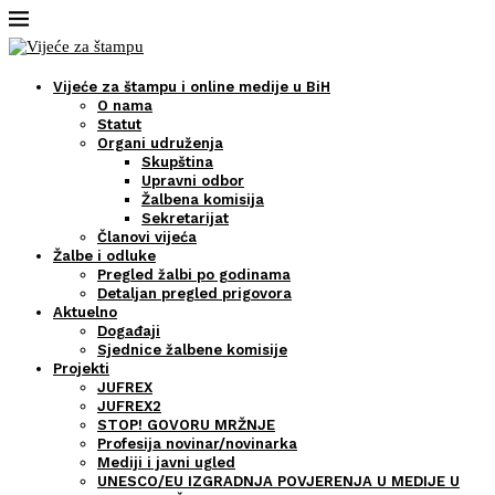
Vijeće za štampu i online medije u BiH
O nama
Statut
Organi udruženja
Skupština
Upravni odbor
Žalbena komisija
Sekretarijat
Članovi vijeća
Žalbe i odluke
Pregled žalbi po godinama
Detaljan pregled prigovora
Aktuelno
Događaji
Sjednice žalbene komisije
Projekti
JUFREX
JUFREX2
STOP! GOVORU MRŽNJE
Profesija novinar/novinarka
Mediji i javni ugled
UNESCO/EU IZGRADNJA POVJERENJA U MEDIJE U