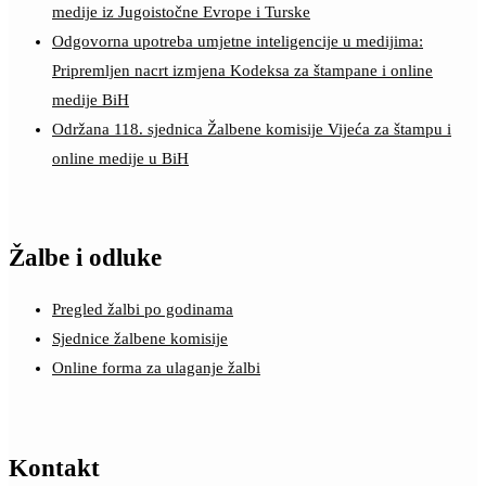
medije iz Jugoistočne Evrope i Turske
Odgovorna upotreba umjetne inteligencije u medijima:
Pripremljen nacrt izmjena Kodeksa za štampane i online
medije BiH
Održana 118. sjednica Žalbene komisije Vijeća za štampu i
online medije u BiH
Žalbe i odluke
Pregled žalbi po godinama
Sjednice žalbene komisije
Online forma za ulaganje žalbi
Kontakt