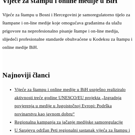
Vijeće za štampu i online medije u BiH
Vijeće za štampu u Bosni i Hercegovini je samoregulatorno tijelo za
štampane i on-line medije koje omogućava građanima da ulažu
prigovore na neprofesionalno pisanje štampe i on-line medija,
slijedeći profesionalne standarde obuhvaćene u Kodeksu za štampu i
online medije BiH.
Najnoviji članci
Vijeće za štampu i online medije u BiH uspješno realiziralo
aktivnosti treće godine UNESCO/EU projekta „Izgradnja
povjerenja u medije u Jugoistočnoj Evropi: Podrška
novinarstvu kao javnom dobru“
Regionalna kampanja za jačanje medijske samoregulacije
U Sarajevu održan Peti regionalni sastanak vijeća za štampu i