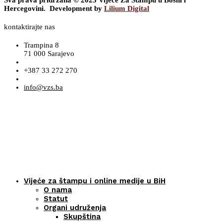
Sva prava pridržana © 2023 Vijeće Za Štampu u Bosni i
Hercegovini. Development by
Lilium Digital
kontaktirajte nas
Trampina 8
71 000 Sarajevo
+387 33 272 270
info@vzs.ba
Vijeće za štampu i online medije u BiH
O nama
Statut
Organi udruženja
Skupština