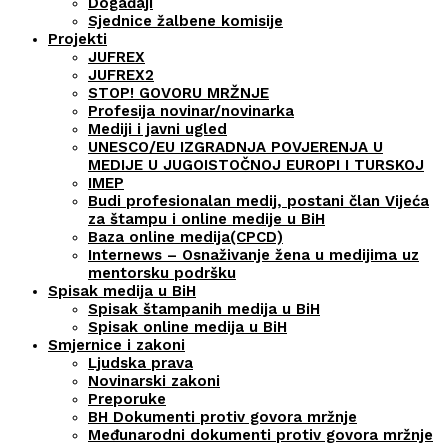
Događaji
Sjednice žalbene komisije
Projekti
JUFREX
JUFREX2
STOP! GOVORU MRŽNJE
Profesija novinar/novinarka
Mediji i javni ugled
UNESCO/EU IZGRADNJA POVJERENJA U
MEDIJE U JUGOISTOČNOJ EUROPI I TURSKOJ
IMEP
Budi profesionalan medij, postani član Vijeća
za štampu i online medije u BiH
Baza online medija(CPCD)
Internews – Osnaživanje žena u medijima uz
mentorsku podršku
Spisak medija u BiH
Spisak štampanih medija u BiH
Spisak online medija u BiH
Smjernice i zakoni
Ljudska prava
Novinarski zakoni
Preporuke
BH Dokumenti protiv govora mržnje
Međunarodni dokumenti protiv govora mržnje