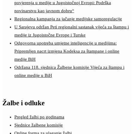
povjerenja u medije u Jugoistočnoj Evropi: Podrška
novinarstvu kao javnom dobru“
Regionalna kampanja za jačanje medijske samoregulacije
U Sarajevu održan Peti regionalni sastanak vijeća za štampu i
medije iz Jugoistočne Evrope i Turske
Odgovorna upotreba umjetne inteligencije u medijima:
Pripremljen nacrt izmjena Kodeksa za štampane i online
medije BiH
Održana 118. sjednica Žalbene komisije Vijeća za štampu i
online medije u BiH
Žalbe i odluke
Pregled žalbi po godinama
Sjednice žalbene komisije
Online forma za ulaganje žalbi