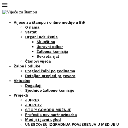
Vijeće za štampu i online medije u BiH
O nama
Statut
Organi udruženja
Skupština
Upravni odbor
Žalbena komisija
Sekretarijat
Članovi vijeća
Žalbe i odluke
Pregled žalbi po godinama
Detaljan pregled prigovora
Aktuelno
Događaji
Sjednice žalbene komisije
Projekti
JUFREX
JUFREX2
STOP! GOVORU MRŽNJE
Profesija novinar/novinarka
Mediji i javni ugled
UNESCO/EU IZGRADNJA POVJERENJA U MEDIJE U