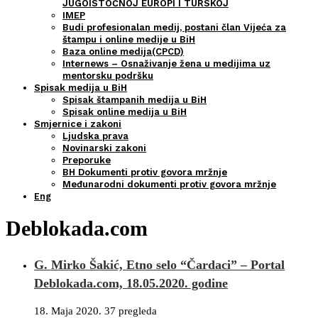
JUGOISTOČNOJ EUROPI I TURSKOJ
IMEP
Budi profesionalan medij, postani član Vijeća za
štampu i online medije u BiH
Baza online medija(CPCD)
Internews – Osnaživanje žena u medijima uz
mentorsku podršku
Spisak medija u BiH
Spisak štampanih medija u BiH
Spisak online medija u BiH
Smjernice i zakoni
Ljudska prava
Novinarski zakoni
Preporuke
BH Dokumenti protiv govora mržnje
Međunarodni dokumenti protiv govora mržnje
Eng
Deblokada.com
G. Mirko Šakić, Etno selo “Čardaci” – Portal
Deblokada.com, 18.05.2020. godine
18. Maja 2020.
37 pregleda