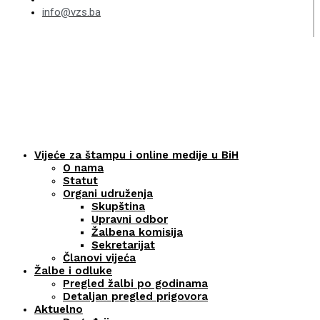
info@vzs.ba
Vijeće za štampu i online medije u BiH
O nama
Statut
Organi udruženja
Skupština
Upravni odbor
Žalbena komisija
Sekretarijat
Članovi vijeća
Žalbe i odluke
Pregled žalbi po godinama
Detaljan pregled prigovora
Aktuelno