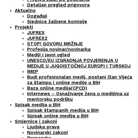
Detaljan pregled prigovora
Aktuelno
Događaji
Sjednice žalbene komisije
Projekti
JUFREX
JUFREX2
STOP! GOVORU MRŽNJE
Profesija novinar/novinarka
Mediji i javni ugled
UNESCO/EU IZGRADNJA POVJERENJA U
MEDIJE U JUGOISTOČNOJ EUROPI I TURSKOJ
IMEP
Budi profesionalan medij, postani član Vijeća
za štampu i online medije u BiH
Baza online medija(CPCD)
Internews – Osnaživanje žena u medijima uz
mentorsku podršku
Spisak medija u BiH
Spisak štampanih medija u BiH
Spisak online medija u BiH
Smjernice i zakoni
Ljudska prava
Novinarski zakoni