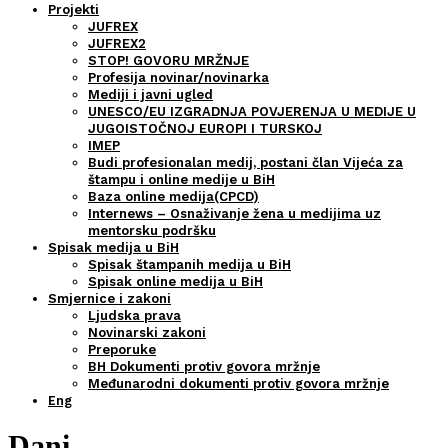
Projekti
JUFREX
JUFREX2
STOP! GOVORU MRŽNJE
Profesija novinar/novinarka
Mediji i javni ugled
UNESCO/EU IZGRADNJA POVJERENJA U MEDIJE U
JUGOISTOČNOJ EUROPI I TURSKOJ
IMEP
Budi profesionalan medij, postani član Vijeća za
štampu i online medije u BiH
Baza online medija(CPCD)
Internews – Osnaživanje žena u medijima uz
mentorsku podršku
Spisak medija u BiH
Spisak štampanih medija u BiH
Spisak online medija u BiH
Smjernice i zakoni
Ljudska prava
Novinarski zakoni
Preporuke
BH Dokumenti protiv govora mržnje
Međunarodni dokumenti protiv govora mržnje
Eng
Dani