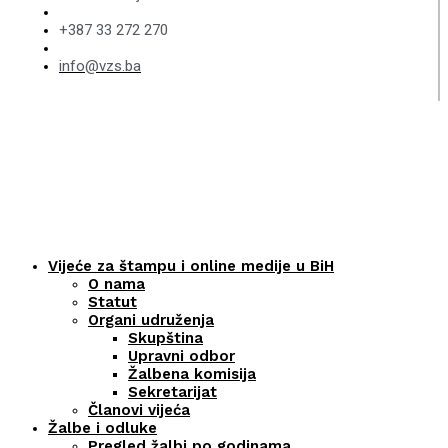
+387 33 272 270
info@vzs.ba
Vijeće za štampu i online medije u BiH
O nama
Statut
Organi udruženja
Skupština
Upravni odbor
Žalbena komisija
Sekretarijat
Članovi vijeća
Žalbe i odluke
Pregled žalbi po godinama