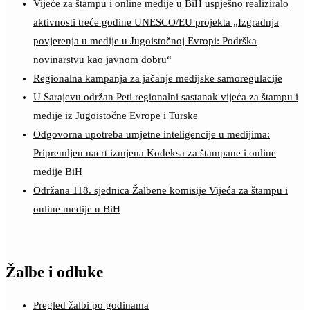
Vijeće za štampu i online medije u BiH uspješno realiziralo
aktivnosti treće godine UNESCO/EU projekta „Izgradnja
povjerenja u medije u Jugoistočnoj Evropi: Podrška
novinarstvu kao javnom dobru“
Regionalna kampanja za jačanje medijske samoregulacije
U Sarajevu održan Peti regionalni sastanak vijeća za štampu i
medije iz Jugoistočne Evrope i Turske
Odgovorna upotreba umjetne inteligencije u medijima:
Pripremljen nacrt izmjena Kodeksa za štampane i online
medije BiH
Održana 118. sjednica Žalbene komisije Vijeća za štampu i
online medije u BiH
Žalbe i odluke
Pregled žalbi po godinama