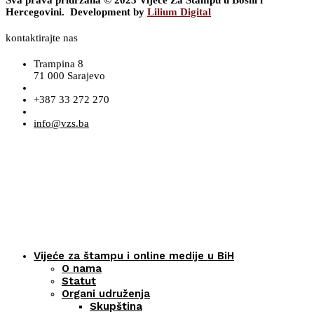
Sva prava pridržana © 2023 Vijeće Za Štampu u Bosni i
Hercegovini. Development by
Lilium Digital
kontaktirajte nas
Trampina 8
71 000 Sarajevo
+387 33 272 270
info@vzs.ba
Vijeće za štampu i online medije u BiH
O nama
Statut
Organi udruženja
Skupština