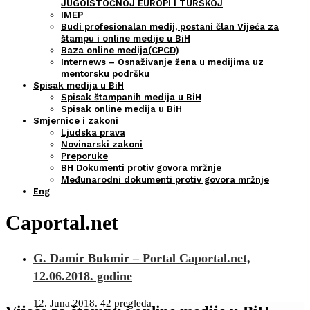
JUGOISTOČNOJ EUROPI I TURSKOJ
IMEP
Budi profesionalan medij, postani član Vijeća za
štampu i online medije u BiH
Baza online medija(CPCD)
Internews – Osnaživanje žena u medijima uz
mentorsku podršku
Spisak medija u BiH
Spisak štampanih medija u BiH
Spisak online medija u BiH
Smjernice i zakoni
Ljudska prava
Novinarski zakoni
Preporuke
BH Dokumenti protiv govora mržnje
Međunarodni dokumenti protiv govora mržnje
Eng
Caportal.net
G. Damir Bukmir – Portal Caportal.net,
12.06.2018. godine
12. Juna 2018.
42 pregleda