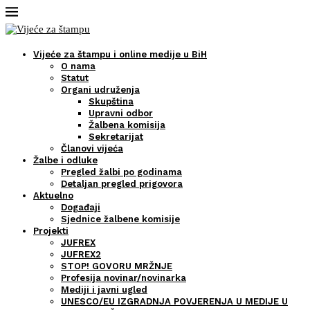
Vijeće za štampu i online medije u BiH
O nama
Statut
Organi udruženja
Skupština
Upravni odbor
Žalbena komisija
Sekretarijat
Članovi vijeća
Žalbe i odluke
Pregled žalbi po godinama
Detaljan pregled prigovora
Aktuelno
Događaji
Sjednice žalbene komisije
Projekti
JUFREX
JUFREX2
STOP! GOVORU MRŽNJE
Profesija novinar/novinarka
Mediji i javni ugled
UNESCO/EU IZGRADNJA POVJERENJA U MEDIJE U