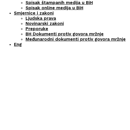
Spisak štampanih medija u BiH
Spisak online medija u BiH
Smjernice i zakoni
Ljudska prava
Novinarski zakoni
Preporuke
BH Dokumenti protiv govora mržnje
Međunarodni dokumenti protiv govora mržnje
Eng