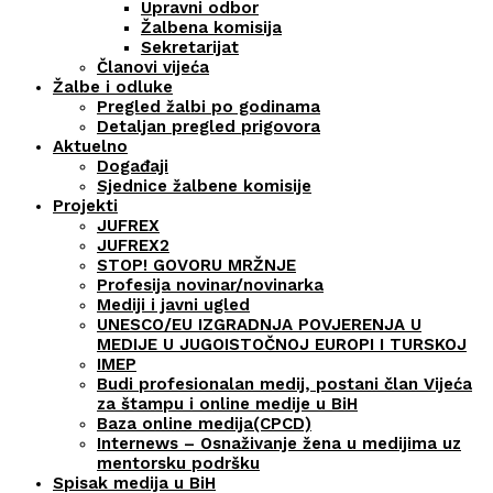
Upravni odbor
Žalbena komisija
Sekretarijat
Članovi vijeća
Žalbe i odluke
Pregled žalbi po godinama
Detaljan pregled prigovora
Aktuelno
Događaji
Sjednice žalbene komisije
Projekti
JUFREX
JUFREX2
STOP! GOVORU MRŽNJE
Profesija novinar/novinarka
Mediji i javni ugled
UNESCO/EU IZGRADNJA POVJERENJA U
MEDIJE U JUGOISTOČNOJ EUROPI I TURSKOJ
IMEP
Budi profesionalan medij, postani član Vijeća
za štampu i online medije u BiH
Baza online medija(CPCD)
Internews – Osnaživanje žena u medijima uz
mentorsku podršku
Spisak medija u BiH