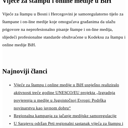
Vijeće za štampu i online medije u BiH
Vijeće za štampu u Bosni i Hercegovini je samoregulatorno tijelo za
štampane i on-line medije koje omogućava građanima da ulažu
prigovore na neprofesionalno pisanje štampe i on-line medija,
slijedeći profesionalne standarde obuhvaćene u Kodeksu za štampu i
online medije BiH.
Najnoviji članci
Vijeće za štampu i online medije u BiH uspješno realiziralo
aktivnosti treće godine UNESCO/EU projekta „Izgradnja
povjerenja u medije u Jugoistočnoj Evropi: Podrška
novinarstvu kao javnom dobru“
Regionalna kampanja za jačanje medijske samoregulacije
U Sarajevu održan Peti regionalni sastanak vijeća za štampu i