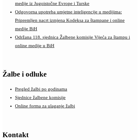
medije iz Jugoistočne Evrope i Turske
Odgovorna upotreba umjetne inteligencije u medijima:
Pripremljen nacrt izmjena Kodeksa za štampane i online
medije BiH
Održana 118. sjednica Žalbene komisije Vijeća za štampu i
online medije u BiH
Žalbe i odluke
Pregled žalbi po godinama
Sjednice žalbene komisije
Online forma za ulaganje žalbi
Kontakt