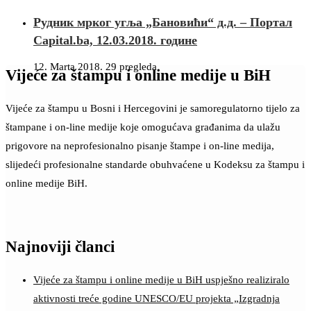
Рудник мрког угља „Бановићи“ д.д. – Портал
Capital.ba, 12.03.2018. године
12. Marta 2018.
29 pregleda
Vijeće za štampu i online medije u BiH
Vijeće za štampu u Bosni i Hercegovini je samoregulatorno tijelo za
štampane i on-line medije koje omogućava građanima da ulažu
prigovore na neprofesionalno pisanje štampe i on-line medija,
slijedeći profesionalne standarde obuhvaćene u Kodeksu za štampu i
online medije BiH.
Najnoviji članci
Vijeće za štampu i online medije u BiH uspješno realiziralo
aktivnosti treće godine UNESCO/EU projekta „Izgradnja