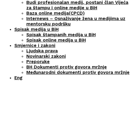
Budi profesionalan medij, postani član Vijeća
za štampu i online medije u BiH
Baza online medija(CPCD)
Internews – Osnaživanje žena u medijima uz
mentorsku podršku
Spisak medija u BiH
Spisak štampanih medija u BiH
Spisak online medija u BiH
Smjernice i zakoni
Ljudska prava
Novinarski zakoni
Preporuke
BH Dokumenti protiv govora mržnje
Međunarodni dokumenti protiv govora mržnje
Eng