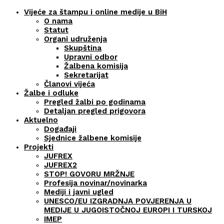
Vijeće za štampu i online medije u BiH
O nama
Statut
Organi udruženja
Skupština
Upravni odbor
Žalbena komisija
Sekretarijat
Članovi vijeća
Žalbe i odluke
Pregled žalbi po godinama
Detaljan pregled prigovora
Aktuelno
Događaji
Sjednice žalbene komisije
Projekti
JUFREX
JUFREX2
STOP! GOVORU MRŽNJE
Profesija novinar/novinarka
Mediji i javni ugled
UNESCO/EU IZGRADNJA POVJERENJA U
MEDIJE U JUGOISTOČNOJ EUROPI I TURSKOJ
IMEP