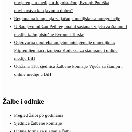
povjerenja u medije u Jugoistočnoj Evropi: Podrška
novinarstvu kao javnom dobru“
Regionalna kampanja za jačanje medijske samoregulacije
U Sarajevu održan Peti regionalni sastanak vijeća za štampu i
medije iz Jugoistočne Evrope i Turske
Odgovorna upotreba umjetne inteligencije u medijima:
Pripremljen nacrt izmjena Kodeksa za štampane i online
medije BiH
Održana 118. sjednica Žalbene komisije Vijeća za štampu i
online medije u BiH
Žalbe i odluke
Pregled žalbi po godinama
Sjednice žalbene komisije
Online forma za ulaganje žalbi