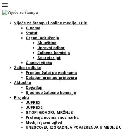
Vijeće za štampu i online medije u BiH
O nama
Statut
Organi udruženja
Skupština
Upravni odbor
Žalbena komisija
Sekretarijat
Članovi vijeća
Žalbe i odluke
Pregled žalbi po godinama
Detaljan pregled prigovora
Aktuelno
Događaji
Sjednice žalbene komisije
Projekti
JUFREX
JUFREX2
STOP! GOVORU MRŽNJE
Profesija novinar/novinarka
Mediji i javni ugled
UNESCO/EU IZGRADNJA POVJERENJA U MEDIJE U