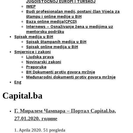
JUGOISTOČNOJ EUROPI I TURSKOJ
IMEP
Budi profesionalan medij, postani član Vijeća za
štampu i online medije u BiH
Baza online medija(CPCD)
Internews – Osnaživanje žena u medijima uz
mentorsku podršku
Spisak medija u BiH
Spisak štampanih medija u BiH
Spisak online medija u BiH
Smjernice i zakoni
Ljudska prava
Novinarski zakoni
Preporuke
BH Dokumenti protiv govora mržnje
Međunarodni dokumenti protiv govora mržnje
Eng
Capital.ba
Г. Миралем Чампара – Портал Capital.ba,
27.01.2020. године
1. Aprila 2020.
51 pregleda