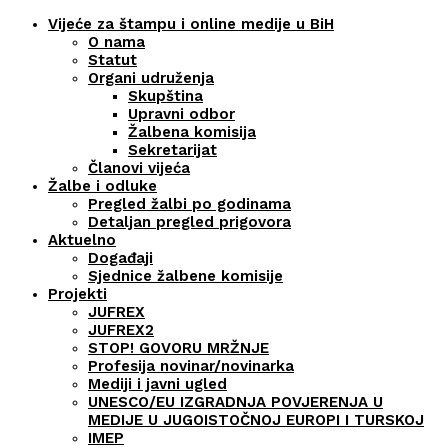
Vijeće za štampu i online medije u BiH
O nama
Statut
Organi udruženja
Skupština
Upravni odbor
Žalbena komisija
Sekretarijat
Članovi vijeća
Žalbe i odluke
Pregled žalbi po godinama
Detaljan pregled prigovora
Aktuelno
Događaji
Sjednice žalbene komisije
Projekti
JUFREX
JUFREX2
STOP! GOVORU MRŽNJE
Profesija novinar/novinarka
Mediji i javni ugled
UNESCO/EU IZGRADNJA POVJERENJA U
MEDIJE U JUGOISTOČNOJ EUROPI I TURSKOJ
IMEP