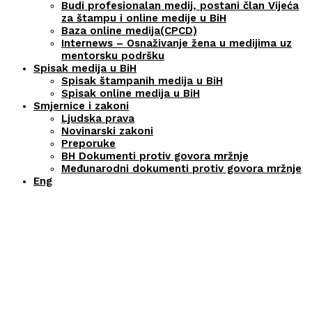
Budi profesionalan medij, postani član Vijeća
za štampu i online medije u BiH
Baza online medija(CPCD)
Internews – Osnaživanje žena u medijima uz
mentorsku podršku
Spisak medija u BiH
Spisak štampanih medija u BiH
Spisak online medija u BiH
Smjernice i zakoni
Ljudska prava
Novinarski zakoni
Preporuke
BH Dokumenti protiv govora mržnje
Međunarodni dokumenti protiv govora mržnje
Eng