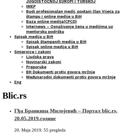
JUGOISTOČNOJ EUROPI I TURSKOJ
IMEP
Budi profesionalan medij, postani član Vijeća za
štampu i online medije u BiH
Baza online medija(CPCD)
Internews – Osnaživanje žena u medijima uz
mentorsku podršku
Spisak medija u BiH
Spisak štampanih medija u BiH
Spisak online medija u BiH
Smjernice i zakoni
Ljudska prava
Novinarski zakoni
Preporuke
BH Dokumenti protiv govora mržnje
Međunarodni dokumenti protiv govora mržnje
Eng
Blic.rs
Гђа Бранкица Милојевић – Портал blic.rs,
20.05.2019.године
20. Maja 2019.
55 pregleda