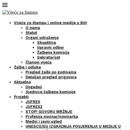
Vijeće za štampu i online medije u BiH
O nama
Statut
Organi udruženja
Skupština
Upravni odbor
Žalbena komisija
Sekretarijat
Članovi vijeća
Žalbe i odluke
Pregled žalbi po godinama
Detaljan pregled prigovora
Aktuelno
Događaji
Sjednice žalbene komisije
Projekti
JUFREX
JUFREX2
STOP! GOVORU MRŽNJE
Profesija novinar/novinarka
Mediji i javni ugled
UNESCO/EU IZGRADNJA POVJERENJA U MEDIJE U