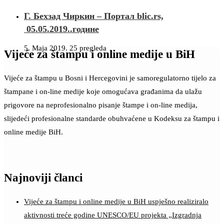
Г. Бехзад Чиркин – Портал blic.rs,
05.05.2019..године
5. Maja 2019.
25 pregleda
Vijeće za štampu i online medije u BiH
Vijeće za štampu u Bosni i Hercegovini je samoregulatorno tijelo za
štampane i on-line medije koje omogućava građanima da ulažu
prigovore na neprofesionalno pisanje štampe i on-line medija,
slijedeći profesionalne standarde obuhvaćene u Kodeksu za štampu i
online medije BiH.
Najnoviji članci
Vijeće za štampu i online medije u BiH uspješno realiziralo
aktivnosti treće godine UNESCO/EU projekta „Izgradnja