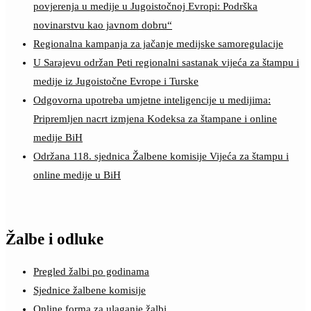
povjerenja u medije u Jugoistočnoj Evropi: Podrška
novinarstvu kao javnom dobru“
Regionalna kampanja za jačanje medijske samoregulacije
U Sarajevu održan Peti regionalni sastanak vijeća za štampu i
medije iz Jugoistočne Evrope i Turske
Odgovorna upotreba umjetne inteligencije u medijima:
Pripremljen nacrt izmjena Kodeksa za štampane i online
medije BiH
Održana 118. sjednica Žalbene komisije Vijeća za štampu i
online medije u BiH
Žalbe i odluke
Pregled žalbi po godinama
Sjednice žalbene komisije
Online forma za ulaganje žalbi