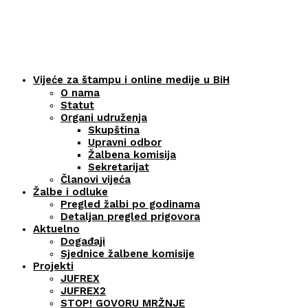
Vijeće za štampu i online medije u BiH
O nama
Statut
Organi udruženja
Skupština
Upravni odbor
Žalbena komisija
Sekretarijat
Članovi vijeća
Žalbe i odluke
Pregled žalbi po godinama
Detaljan pregled prigovora
Aktuelno
Događaji
Sjednice žalbene komisije
Projekti
JUFREX
JUFREX2
STOP! GOVORU MRŽNJE