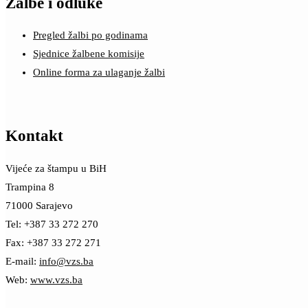
Žalbe i odluke
Pregled žalbi po godinama
Sjednice žalbene komisije
Online forma za ulaganje žalbi
Kontakt
Vijeće za štampu u BiH
Trampina 8
71000 Sarajevo
Tel: +387 33 272 270
Fax: +387 33 272 271
E-mail:
info@vzs.ba
Web:
www.vzs.ba