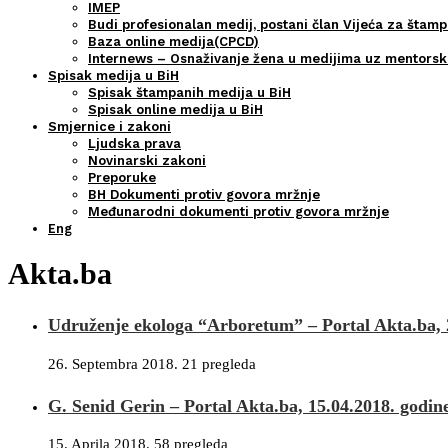
IMEP
Budi profesionalan medij, postani član Vijeća za štamp
Baza online medija(CPCD)
Internews – Osnaživanje žena u medijima uz mentors
Spisak medija u BiH
Spisak štampanih medija u BiH
Spisak online medija u BiH
Smjernice i zakoni
Ljudska prava
Novinarski zakoni
Preporuke
BH Dokumenti protiv govora mržnje
Međunarodni dokumenti protiv govora mržnje
Eng
Akta.ba
Udruženje ekologa “Arboretum” – Portal Akta.ba, 
26. Septembra 2018.
21 pregleda
G. Senid Gerin – Portal Akta.ba, 15.04.2018. godin
15. Aprila 2018.
58 pregleda