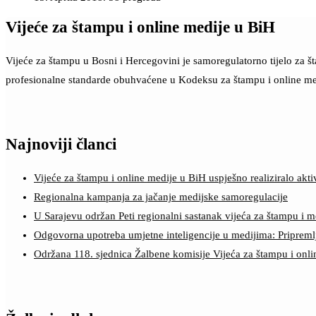
Vijeće za štampu i online medije u BiH
Vijeće za štampu u Bosni i Hercegovini je samoregulatorno tijelo za 
profesionalne standarde obuhvaćene u Kodeksu za štampu i online me
Najnoviji članci
Vijeće za štampu i online medije u BiH uspješno realiziralo a
Regionalna kampanja za jačanje medijske samoregulacije
U Sarajevu održan Peti regionalni sastanak vijeća za štampu i m
Odgovorna upotreba umjetne inteligencije u medijima: Pripreml
Održana 118. sjednica Žalbene komisije Vijeća za štampu i onl