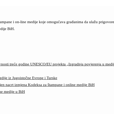
štampane i on-line medije koje omogućava građanima da ulažu prigovore n
dije BiH.
ktivnosti treće godine UNESCO/EU projekta „Izgradnja povjerenja u med
edije iz Jugoistočne Evrope i Turske
jen nacrt izmjena Kodeksa za štampane i online medije BiH
ine medije u BiH