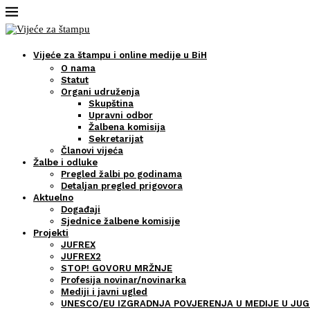
Vijeće za štampu i online medije u BiH
O nama
Statut
Organi udruženja
Skupština
Upravni odbor
Žalbena komisija
Sekretarijat
Članovi vijeća
Žalbe i odluke
Pregled žalbi po godinama
Detaljan pregled prigovora
Aktuelno
Događaji
Sjednice žalbene komisije
Projekti
JUFREX
JUFREX2
STOP! GOVORU MRŽNJE
Profesija novinar/novinarka
Mediji i javni ugled
UNESCO/EU IZGRADNJA POVJERENJA U MEDIJE U JUG