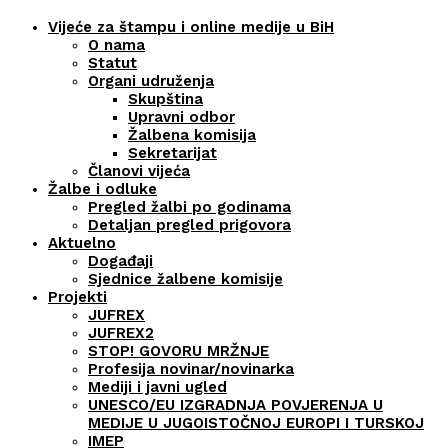
Vijeće za štampu i online medije u BiH
O nama
Statut
Organi udruženja
Skupština
Upravni odbor
Žalbena komisija
Sekretarijat
Članovi vijeća
Žalbe i odluke
Pregled žalbi po godinama
Detaljan pregled prigovora
Aktuelno
Događaji
Sjednice žalbene komisije
Projekti
JUFREX
JUFREX2
STOP! GOVORU MRŽNJE
Profesija novinar/novinarka
Mediji i javni ugled
UNESCO/EU IZGRADNJA POVJERENJA U
MEDIJE U JUGOISTOČNOJ EUROPI I TURSKOJ
IMEP