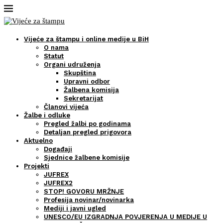
Vijeće za štampu i online medije u BiH
O nama
Statut
Organi udruženja
Skupština
Upravni odbor
Žalbena komisija
Sekretarijat
Članovi vijeća
Žalbe i odluke
Pregled žalbi po godinama
Detaljan pregled prigovora
Aktuelno
Događaji
Sjednice žalbene komisije
Projekti
JUFREX
JUFREX2
STOP! GOVORU MRŽNJE
Profesija novinar/novinarka
Mediji i javni ugled
UNESCO/EU IZGRADNJA POVJERENJA U MEDIJE U