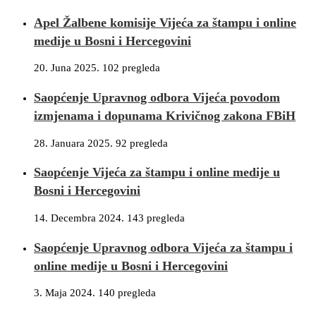
Apel Žalbene komisije Vijeća za štampu i online
medije u Bosni i Hercegovini
20. Juna 2025.
102 pregleda
Saopćenje Upravnog odbora Vijeća povodom
izmjenama i dopunama Krivičnog zakona FBiH
28. Januara 2025.
92 pregleda
Saopćenje Vijeća za štampu i online medije u
Bosni i Hercegovini
14. Decembra 2024.
143 pregleda
Saopćenje Upravnog odbora Vijeća za štampu i
online medije u Bosni i Hercegovini
3. Maja 2024.
140 pregleda