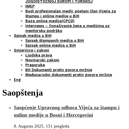
JUGOISTOČNOJ EUROPI I TURSKOJ
IMEP
Budi profesionalan medij, postani član Vijeća za
štampu i online medije u BiH
Baza online medija(CPCD)
Internews – Osnaživanje žena u medijima uz
mentorsku podršku
Spisak medija u BiH
Spisak štampanih medija u BiH
Spisak online medija u BiH
Smjernice i zakoni
Ljudska prava
Novinarski zakoni
Preporuke
BH Dokumenti protiv govora mržnje
Međunarodni dokumenti protiv govora mržnje
Eng
Saopštenja
Saopćenje Upravnog odbora Vijeća za štampu i
online medije u Bosni i Hercegovini
8. Augusta 2025.
151 pregleda