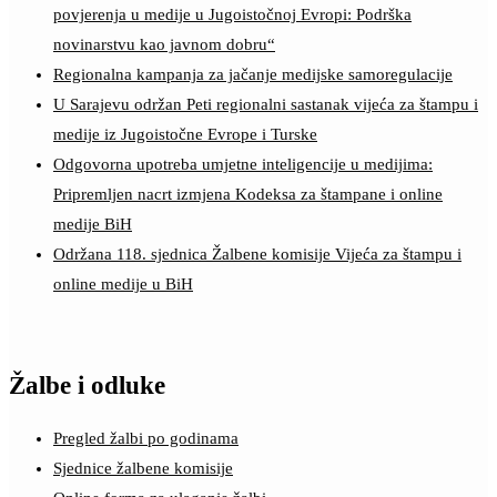
povjerenja u medije u Jugoistočnoj Evropi: Podrška
novinarstvu kao javnom dobru“
Regionalna kampanja za jačanje medijske samoregulacije
U Sarajevu održan Peti regionalni sastanak vijeća za štampu i
medije iz Jugoistočne Evrope i Turske
Odgovorna upotreba umjetne inteligencije u medijima:
Pripremljen nacrt izmjena Kodeksa za štampane i online
medije BiH
Održana 118. sjednica Žalbene komisije Vijeća za štampu i
online medije u BiH
Žalbe i odluke
Pregled žalbi po godinama
Sjednice žalbene komisije