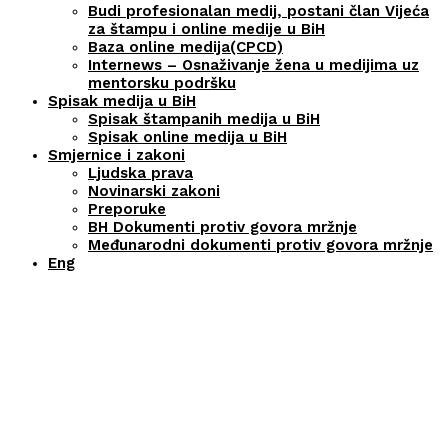
Budi profesionalan medij, postani član Vijeća
za štampu i online medije u BiH
Baza online medija(CPCD)
Internews – Osnaživanje žena u medijima uz
mentorsku podršku
Spisak medija u BiH
Spisak štampanih medija u BiH
Spisak online medija u BiH
Smjernice i zakoni
Ljudska prava
Novinarski zakoni
Preporuke
BH Dokumenti protiv govora mržnje
Međunarodni dokumenti protiv govora mržnje
Eng