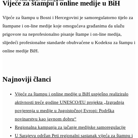
Vijeće za štampu i online medije u BiH
Vijeće za štampu u Bosni i Hercegovini je samoregulatorno tijelo za
štampane i on-line medije koje omogućava građanima da ulažu
prigovore na neprofesionalno pisanje štampe i on-line medija,
slijedeći profesionalne standarde obuhvaćene u Kodeksu za štampu i
online medije BiH.
Najnoviji članci
Vijeće za štampu i online medije u BiH uspješno realiziralo
aktivnosti treće godine UNESCO/EU projekta „Izgradnja
povjerenja u medije u Jugoistočnoj Evropi: Podrška
novinarstvu kao javnom dobru“
Regionalna kampanja za jačanje medijske samoregulacije
U Sarajevu održan Peti regionalni sastanak vijeća za štampu i