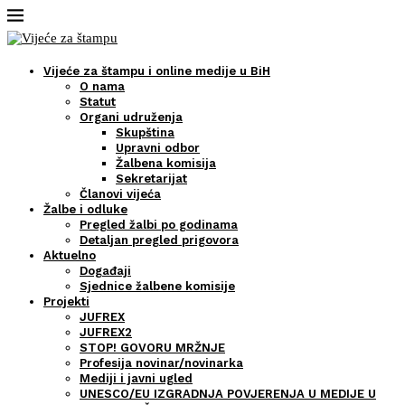
Vijeće za štampu i online medije u BiH
O nama
Statut
Organi udruženja
Skupština
Upravni odbor
Žalbena komisija
Sekretarijat
Članovi vijeća
Žalbe i odluke
Pregled žalbi po godinama
Detaljan pregled prigovora
Aktuelno
Događaji
Sjednice žalbene komisije
Projekti
JUFREX
JUFREX2
STOP! GOVORU MRŽNJE
Profesija novinar/novinarka
Mediji i javni ugled
UNESCO/EU IZGRADNJA POVJERENJA U MEDIJE U