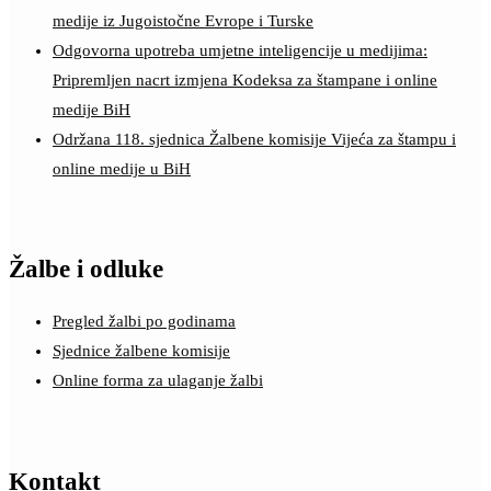
medije iz Jugoistočne Evrope i Turske
Odgovorna upotreba umjetne inteligencije u medijima:
Pripremljen nacrt izmjena Kodeksa za štampane i online
medije BiH
Održana 118. sjednica Žalbene komisije Vijeća za štampu i
online medije u BiH
Žalbe i odluke
Pregled žalbi po godinama
Sjednice žalbene komisije
Online forma za ulaganje žalbi
Kontakt