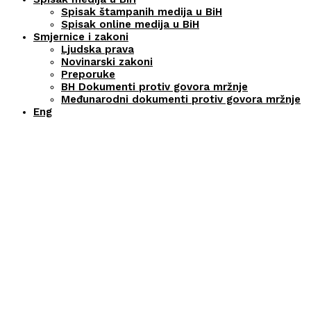
Spisak štampanih medija u BiH
Spisak online medija u BiH
Smjernice i zakoni
Ljudska prava
Novinarski zakoni
Preporuke
BH Dokumenti protiv govora mržnje
Međunarodni dokumenti protiv govora mržnje
Eng