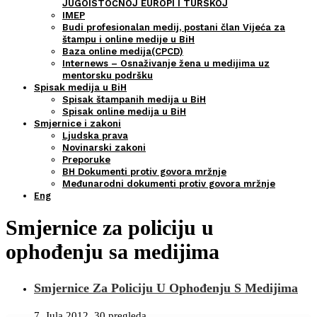
JUGOISTOČNOJ EUROPI I TURSKOJ
IMEP
Budi profesionalan medij, postani član Vijeća za
štampu i online medije u BiH
Baza online medija(CPCD)
Internews – Osnaživanje žena u medijima uz
mentorsku podršku
Spisak medija u BiH
Spisak štampanih medija u BiH
Spisak online medija u BiH
Smjernice i zakoni
Ljudska prava
Novinarski zakoni
Preporuke
BH Dokumenti protiv govora mržnje
Međunarodni dokumenti protiv govora mržnje
Eng
Smjernice za policiju u
ophođenju sa medijima
Smjernice Za Policiju U Ophođenju S Medijima
7. Jula 2012.
30 pregleda