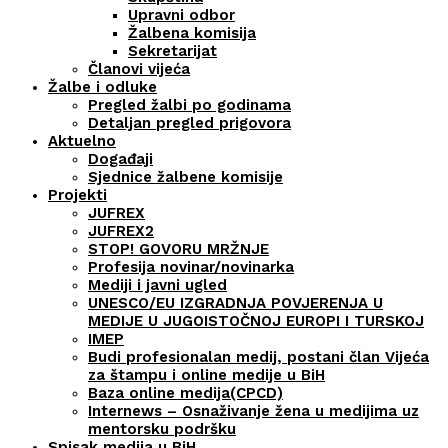
Upravni odbor
Žalbena komisija
Sekretarijat
Članovi vijeća
Žalbe i odluke
Pregled žalbi po godinama
Detaljan pregled prigovora
Aktuelno
Događaji
Sjednice žalbene komisije
Projekti
JUFREX
JUFREX2
STOP! GOVORU MRŽNJE
Profesija novinar/novinarka
Mediji i javni ugled
UNESCO/EU IZGRADNJA POVJERENJA U
MEDIJE U JUGOISTOČNOJ EUROPI I TURSKOJ
IMEP
Budi profesionalan medij, postani član Vijeća
za štampu i online medije u BiH
Baza online medija(CPCD)
Internews – Osnaživanje žena u medijima uz
mentorsku podršku
Spisak medija u BiH