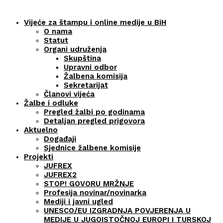
Vijeće za štampu i online medije u BiH
O nama
Statut
Organi udruženja
Skupština
Upravni odbor
Žalbena komisija
Sekretarijat
Članovi vijeća
Žalbe i odluke
Pregled žalbi po godinama
Detaljan pregled prigovora
Aktuelno
Događaji
Sjednice žalbene komisije
Projekti
JUFREX
JUFREX2
STOP! GOVORU MRŽNJE
Profesija novinar/novinarka
Mediji i javni ugled
UNESCO/EU IZGRADNJA POVJERENJA U
MEDIJE U JUGOISTOČNOJ EUROPI I TURSKOJ