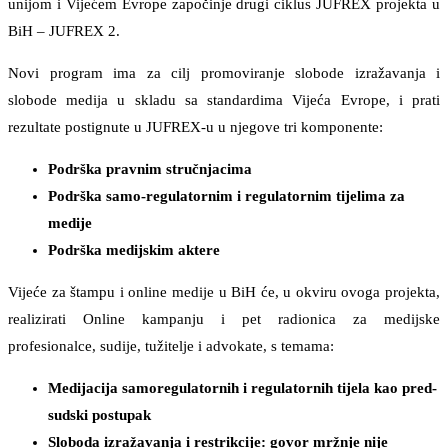
unijom i Vijećem Evrope započinje drugi ciklus JUFREX projekta u
BiH – JUFREX 2.
Novi program ima za cilj promoviranje slobode izražavanja i
slobode medija u skladu sa standardima Vijeća Evrope, i prati
rezultate postignute u JUFREX-u u njegove tri komponente:
Podrška pravnim stručnjacima
Podrška samo-regulatornim i regulatornim tijelima za
medije
Podrška medijskim aktere
Vijeće za štampu i online medije u BiH će, u okviru ovoga projekta,
realizirati Online kampanju i pet radionica za medijske
profesionalce, sudije, tužitelje i advokate, s temama:
Medijacija samoregulatornih i regulatornih tijela kao pred-
sudski postupak
Sloboda izražavanja i restrikcije: govor mržnje nije