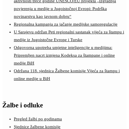
aktivnosti treće godine UNESCO/EU projekta „Izgradnja
povjerenja u medije u Jugoistočnoj Evropi: Podrška
novinarstvu kao javnom dobru“
Regionalna kampanja za jačanje medijske samoregulacije
U Sarajevu održan Peti regionalni sastanak vijeća za štampu i
medije iz Jugoistočne Evrope i Turske
Odgovorna upotreba umjetne inteligencije u medijima:
Pripremljen nacrt izmjena Kodeksa za štampane i online
medije BiH
Održana 118. sjednica Žalbene komisije Vijeća za štampu i
online medije u BiH
Žalbe i odluke
Pregled žalbi po godinama
Sjednice žalbene komisije