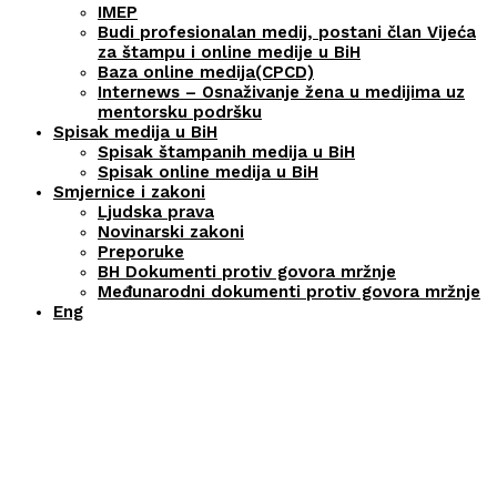
IMEP
Budi profesionalan medij, postani član Vijeća
za štampu i online medije u BiH
Baza online medija(CPCD)
Internews – Osnaživanje žena u medijima uz
mentorsku podršku
Spisak medija u BiH
Spisak štampanih medija u BiH
Spisak online medija u BiH
Smjernice i zakoni
Ljudska prava
Novinarski zakoni
Preporuke
BH Dokumenti protiv govora mržnje
Međunarodni dokumenti protiv govora mržnje
Eng