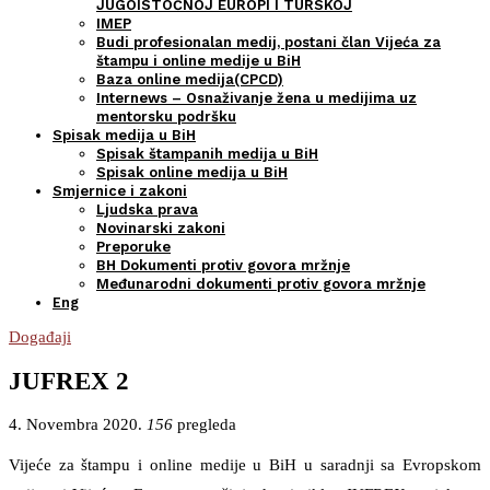
JUGOISTOČNOJ EUROPI I TURSKOJ
IMEP
Budi profesionalan medij, postani član Vijeća za
štampu i online medije u BiH
Baza online medija(CPCD)
Internews – Osnaživanje žena u medijima uz
mentorsku podršku
Spisak medija u BiH
Spisak štampanih medija u BiH
Spisak online medija u BiH
Smjernice i zakoni
Ljudska prava
Novinarski zakoni
Preporuke
BH Dokumenti protiv govora mržnje
Međunarodni dokumenti protiv govora mržnje
Eng
Događaji
JUFREX 2
4. Novembra 2020.
156
pregleda
Vijeće za štampu i online medije u BiH u saradnji sa Evropskom