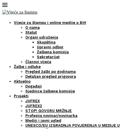
Vijeće za štampu i online medije u BiH
O nama
Statut
Organi udruženja
Skupština
Upravni odbor
Žalbena komisija
Sekretarijat
Članovi vijeća
Žalbe i odluke
Pregled žalbi po godinama
Detaljan pregled prigovora
Aktuelno
Događaji
Sjednice žalbene komisije
Projekti
JUFREX
JUFREX2
STOP! GOVORU MRŽNJE
Profesija novinar/novinarka
Mediji i javni ugled
UNESCO/EU IZGRADNJA POVJERENJA U MEDIJE U