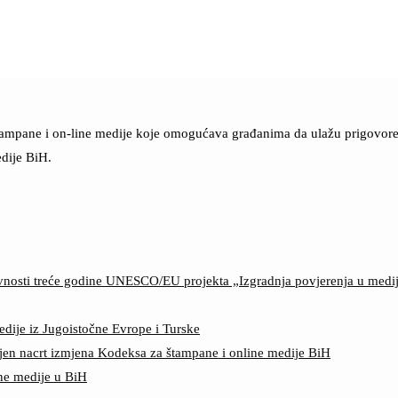
štampane i on-line medije koje omogućava građanima da ulažu prigovore n
dije BiH.
ktivnosti treće godine UNESCO/EU projekta „Izgradnja povjerenja u med
edije iz Jugoistočne Evrope i Turske
jen nacrt izmjena Kodeksa za štampane i online medije BiH
ine medije u BiH