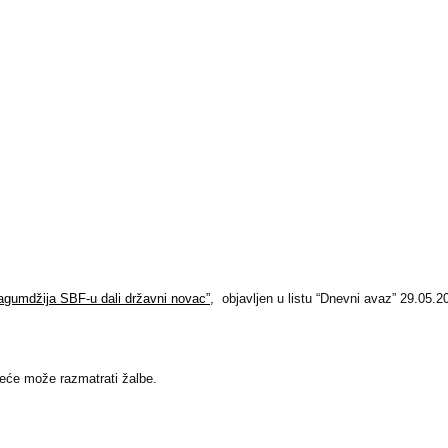
Lagumdžija SBF-u dali državni novac”
,
objavljen u listu
“Dnevni avaz” 29.05.20
eće može razmatrati žalbe.