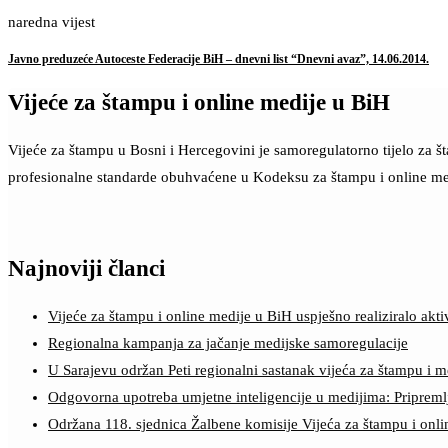
naredna vijest
Javno preduzeće Autoceste Federacije BiH – dnevni list “Dnevni avaz”, 14.06.2014.
Vijeće za štampu i online medije u BiH
Vijeće za štampu u Bosni i Hercegovini je samoregulatorno tijelo za 
profesionalne standarde obuhvaćene u Kodeksu za štampu i online me
Najnoviji članci
Vijeće za štampu i online medije u BiH uspješno realiziralo a
Regionalna kampanja za jačanje medijske samoregulacije
U Sarajevu održan Peti regionalni sastanak vijeća za štampu i m
Odgovorna upotreba umjetne inteligencije u medijima: Pripreml
Održana 118. sjednica Žalbene komisije Vijeća za štampu i onl