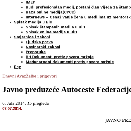
IMEP
Budi profesionalan medij, postani član Vijeća za štamp
Baza online medija(CPCD)
Internews – Osnaživanje žena u medijima uz mentors
Spisak medija u BiH
Spisak štampanih medija u BiH
Spisak online medija u BiH
Smjernice i zakoni
Ljudska prava
Novinarski zakoni
Preporuke
BH Dokumenti protiv govora mržnje
Međunarodni dokumenti protiv govora mržnje
Eng
Dnevni Avaz
Žalbe i prigovori
Javno preduzeće Autoceste Federacije
6. Jula 2014.
15
pregleda
07.07.2014.
JAVNO PR