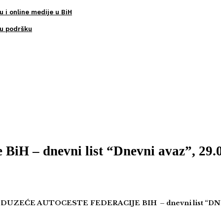
u i online medije u BiH
ku podršku
 BiH – dnevni list “Dnevni avaz”, 29.
EDUZEĆE AUTOCESTE FEDERACIJE BIH
–
dnevni list “