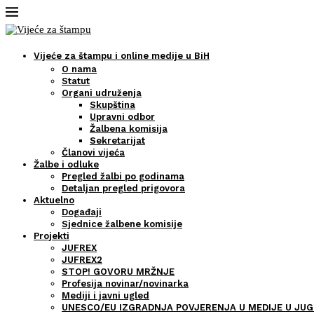
Vijeće za štampu i online medije u BiH
O nama
Statut
Organi udruženja
Skupština
Upravni odbor
Žalbena komisija
Sekretarijat
Članovi vijeća
Žalbe i odluke
Pregled žalbi po godinama
Detaljan pregled prigovora
Aktuelno
Događaji
Sjednice žalbene komisije
Projekti
JUFREX
JUFREX2
STOP! GOVORU MRŽNJE
Profesija novinar/novinarka
Mediji i javni ugled
UNESCO/EU IZGRADNJA POVJERENJA U MEDIJE U JUG