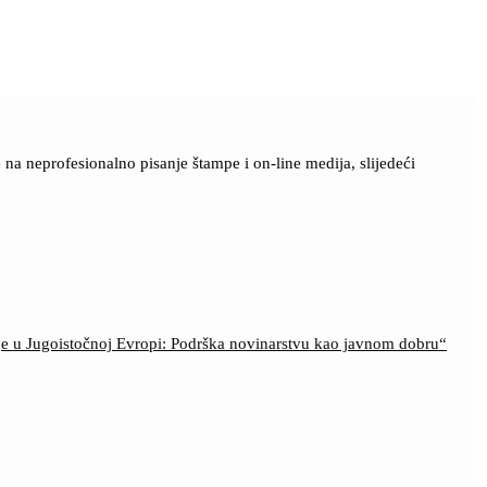
a neprofesionalno pisanje štampe i on-line medija, slijedeći
ije u Jugoistočnoj Evropi: Podrška novinarstvu kao javnom dobru“