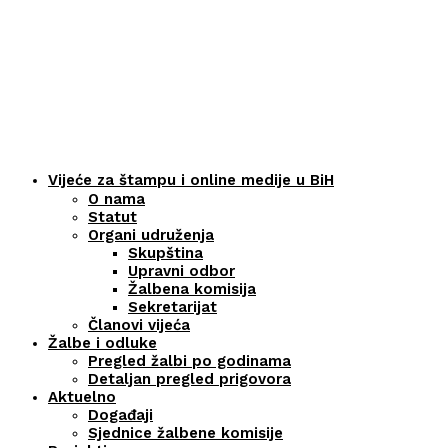
Vijeće za štampu i online medije u BiH
O nama
Statut
Organi udruženja
Skupština
Upravni odbor
Žalbena komisija
Sekretarijat
Članovi vijeća
Žalbe i odluke
Pregled žalbi po godinama
Detaljan pregled prigovora
Aktuelno
Događaji
Sjednice žalbene komisije