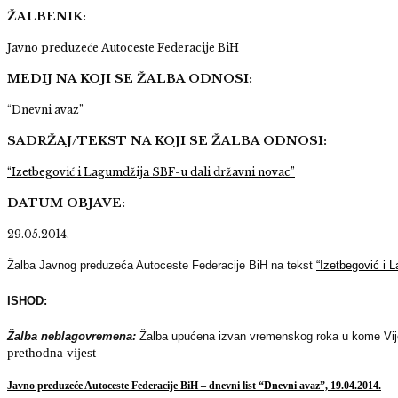
ŽALBENIK:
Javno preduzeće Autoceste Federacije BiH
MEDIJ NA KOJI SE ŽALBA ODNOSI:
“Dnevni avaz”
SADRŽAJ/TEKST NA KOJI SE ŽALBA ODNOSI:
“
Izetbegović i Lagumdžija SBF-u dali državni novac”
DATUM OBJAVE:
29.05.2014.
Žalba Javnog preduzeća Autoceste Federacije BiH na tekst
“
Izetbegović i 
ISHOD:
Žalba neblagovremena:
Žalba upućena izvan vremenskog roka u kome Vij
prethodna vijest
Javno preduzeće Autoceste Federacije BiH – dnevni list “Dnevni avaz”, 19.04.2014.