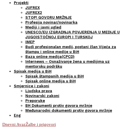
Projekti
JUFREX
JUFREX2
STOP! GOVORU MRŽNJE
Profesija novinar/novinarka
Mediji i javni ugled
UNESCO/EU IZGRADNJA POVJERENJA U MEDIJE U
JUGOISTOČNOJ EUROPI I TURSKOJ
IMEP
Budi profesionalan medij, postani član Vijeća za
štampu i online medije u BiH
Baza online medija(CPCD)
Internews – Osnaživanje žena u medijima uz
mentorsku podršku
Spisak medija u BiH
Spisak štampanih medija u BiH
Spisak online medija u BiH
Smjernice i zakoni
Ljudska prava
Novinarski zakoni
Preporuke
BH Dokumenti protiv govora mržnje
Međunarodni dokumenti protiv govora mržnje
Eng
Dnevni Avaz
Žalbe i prigovori