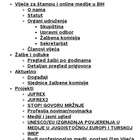
Vijeće za štampu i online medije u BiH
O nama
Statut
Organi udruženja
Skupština
Upravni odbor
Žalbena komisija
Sekretarijat
Članovi vijeća
Žalbe i odluke
Pregled žalbi po godinama
Detaljan pregled prigovora
Aktuelno
Događaji
Sjednice žalbene komisije
Projekti
JUFREX
JUFREX2
STOP! GOVORU MRŽNJE
Profesija novinar/novinarka
Mediji i javni ugled
UNESCO/EU IZGRADNJA POVJERENJA U
MEDIJE U JUGOISTOČNOJ EUROPI I TURSKOJ
IMEP
Budi profesionalan medij, postani član Vijeća