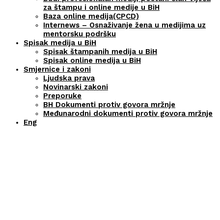
za štampu i online medije u BiH
Baza online medija(CPCD)
Internews – Osnaživanje žena u medijima uz
mentorsku podršku
Spisak medija u BiH
Spisak štampanih medija u BiH
Spisak online medija u BiH
Smjernice i zakoni
Ljudska prava
Novinarski zakoni
Preporuke
BH Dokumenti protiv govora mržnje
Međunarodni dokumenti protiv govora mržnje
Eng