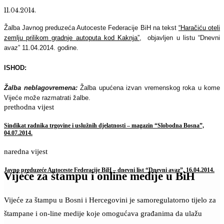
11.04.2014.
Žalba Javnog preduzeća Autoceste Federacije BiH na tekst
“
Haračiću oteli
zemlju prilikom gradnje autoputa kod Kaknja”
,
objavljen u listu
“Dnevni
avaz” 11.04.2014. godine.
ISHOD:
Žalba neblagovremena:
Žalba upućena izvan vremenskog roka u kome
Vijeće može razmatrati žalbe.
prethodna vijest
Sindikat radnika trgovine i uslužnih djelatnosti – magazin “Slobodna Bosna”,
04.07.2014.
naredna vijest
Javno preduzeće Autoceste Federacije BiH – dnevni list “Dnevni avaz”, 16.04.2014.
Vijeće za štampu i online medije u BiH
Vijeće za štampu u Bosni i Hercegovini je samoregulatorno tijelo za
štampane i on-line medije koje omogućava građanima da ulažu