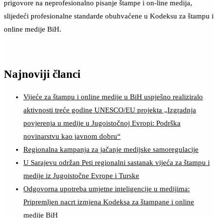
prigovore na neprofesionalno pisanje štampe i on-line medija,
slijedeći profesionalne standarde obuhvaćene u Kodeksu za štampu i
online medije BiH.
Najnoviji članci
Vijeće za štampu i online medije u BiH uspješno realiziralo
aktivnosti treće godine UNESCO/EU projekta „Izgradnja
povjerenja u medije u Jugoistočnoj Evropi: Podrška
novinarstvu kao javnom dobru“
Regionalna kampanja za jačanje medijske samoregulacije
U Sarajevu održan Peti regionalni sastanak vijeća za štampu i
medije iz Jugoistočne Evrope i Turske
Odgovorna upotreba umjetne inteligencije u medijima:
Pripremljen nacrt izmjena Kodeksa za štampane i online
medije BiH