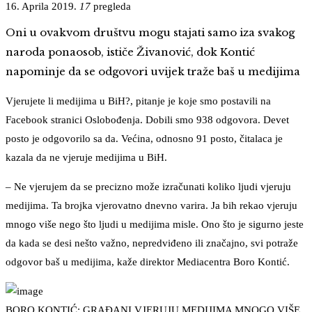
16. Aprila 2019.
17
pregleda
Oni u ovakvom društvu mogu stajati samo iza svakog
naroda ponaosob, ističe Živanović, dok Kontić
napominje da se odgovori uvijek traže baš u medijima
Vjerujete li medijima u BiH?, pitanje je koje smo postavili na
Facebook stranici Oslobođenja. Dobili smo 938 odgovora. Devet
posto je odgovorilo sa da. Većina, odnosno 91 posto, čitalaca je
kazala da ne vjeruje medijima u BiH.
– Ne vjerujem da se precizno može izračunati koliko ljudi vjeruju
medijima. Ta brojka vjerovatno dnevno varira. Ja bih rekao vjeruju
mnogo više nego što ljudi u medijima misle. Ono što je sigurno jeste
da kada se desi nešto važno, nepredviđeno ili značajno, svi potraže
odgovor baš u medijima, kaže direktor Mediacentra Boro Kontić.
BORO KONTIĆ: GRAĐANI VJERUJU MEDIJIMA MNOGO VIŠE