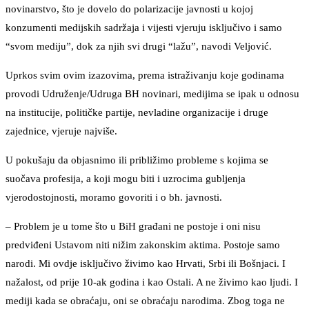
novinarstvo, što je dovelo do polarizacije javnosti u kojoj
konzumenti medijskih sadržaja i vijesti vjeruju isključivo i samo
“svom mediju”, dok za njih svi drugi “lažu”, navodi Veljović.
Uprkos svim ovim izazovima, prema istraživanju koje godinama
provodi Udruženje/Udruga BH novinari, medijima se ipak u odnosu
na institucije, političke partije, nevladine organizacije i druge
zajednice, vjeruje najviše.
U pokušaju da objasnimo ili približimo probleme s kojima se
suočava profesija, a koji mogu biti i uzrocima gubljenja
vjerodostojnosti, moramo govoriti i o bh. javnosti.
– Problem je u tome što u BiH građani ne postoje i oni nisu
predviđeni Ustavom niti nižim zakonskim aktima. Postoje samo
narodi. Mi ovdje isključivo živimo kao Hrvati, Srbi ili Bošnjaci. I
nažalost, od prije 10-ak godina i kao Ostali. A ne živimo kao ljudi. I
mediji kada se obraćaju, oni se obraćaju narodima. Zbog toga ne