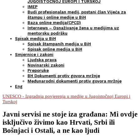
JUGOISTOČNOJ EUROPI I TURSKOJ
IMEP
Budi profesionalan medij, postani član Vijeća za
štampu i online medije u BiH
Baza online medija(CPCD)
Internews – Osnaživanje žena u medijima uz
mentorsku podršku
Spisak medija u BiH
Spisak štampanih medija u BiH
Spisak online medija u BiH
Smjernice i zakoni
Ljudska prava
Novinarski zakoni
Preporuke
BH Dokumenti protiv govora mržnje
Međunarodni dokumenti protiv govora mržnje
Eng
UNESCO - Izgradnja povjerenja u medije u Jugoistočnoj Europi i
Turskoj
Javni servisi ne stoje iza građana: Mi ovdje
isključivo živimo kao Hrvati, Srbi ili
Bošnjaci i Ostali, a ne kao ljudi