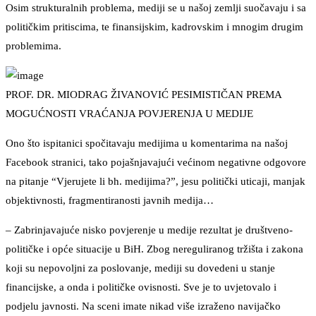
Osim strukturalnih problema, mediji se u našoj zemlji suočavaju i sa
političkim pritiscima, te finansijskim, kadrovskim i mnogim drugim
problemima.
PROF. DR. MIODRAG ŽIVANOVIĆ PESIMISTIČAN PREMA
MOGUĆNOSTI VRAĆANJA POVJERENJA U MEDIJE
Ono što ispitanici spočitavaju medijima u komentarima na našoj
Facebook stranici, tako pojašnjavajući većinom negativne odgovore
na pitanje “Vjerujete li bh. medijima?”, jesu politički uticaji, manjak
objektivnosti, fragmentiranosti javnih medija…
– Zabrinjavajuće nisko povjerenje u medije rezultat je društveno-
političke i opće situacije u BiH. Zbog nereguliranog tržišta i zakona
koji su nepovoljni za poslovanje, mediji su dovedeni u stanje
financijske, a onda i političke ovisnosti. Sve je to uvjetovalo i
podjelu javnosti. Na sceni imate nikad više izraženo navijačko