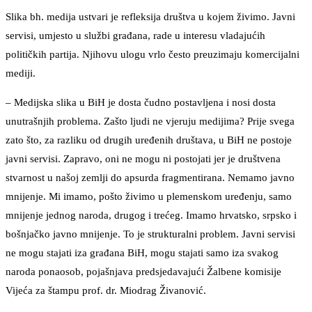
Slika bh. medija ustvari je refleksija društva u kojem živimo. Javni
servisi, umjesto u službi građana, rade u interesu vladajućih
političkih partija. Njihovu ulogu vrlo često preuzimaju komercijalni
mediji.
– Medijska slika u BiH je dosta čudno postavljena i nosi dosta
unutrašnjih problema. Zašto ljudi ne vjeruju medijima? Prije svega
zato što, za razliku od drugih uređenih društava, u BiH ne postoje
javni servisi. Zapravo, oni ne mogu ni postojati jer je društvena
stvarnost u našoj zemlji do apsurda fragmentirana. Nemamo javno
mnijenje. Mi imamo, pošto živimo u plemenskom uređenju, samo
mnijenje jednog naroda, drugog i trećeg. Imamo hrvatsko, srpsko i
bošnjačko javno mnijenje. To je strukturalni problem. Javni servisi
ne mogu stajati iza građana BiH, mogu stajati samo iza svakog
naroda ponaosob, pojašnjava predsjedavajući Žalbene komisije
Vijeća za štampu prof. dr. Miodrag Živanović.