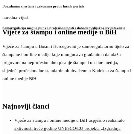
Pouzdanim vijestima i zakonima protiv lažnih portala
naredna vijest
Samoregulacija medija put ka profesionalnosti i slobodi medijskog izvještavanja
Vijeće za štampu i online medije u BiH
Vijeće za štampu u Bosni i Hercegovini je samoregulatorno tijelo za
štampane i on-line medije koje omogućava građanima da ulažu
prigovore na neprofesionalno pisanje štampe i on-line medija,
slijedeći profesionalne standarde obuhvaćene u Kodeksu za štampu i
online medije BiH.
Najnoviji članci
Vijeće za štampu i online medije u BiH uspješno realiziralo
aktivnosti treće godine UNESCO/EU projekta „Izgradnja