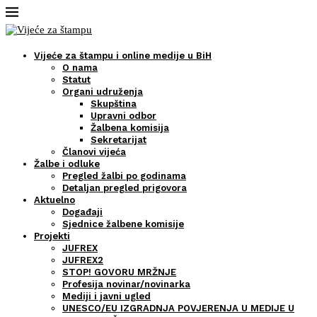
Vijeće za štampu i online medije u BiH
O nama
Statut
Organi udruženja
Skupština
Upravni odbor
Žalbena komisija
Sekretarijat
Članovi vijeća
Žalbe i odluke
Pregled žalbi po godinama
Detaljan pregled prigovora
Aktuelno
Događaji
Sjednice žalbene komisije
Projekti
JUFREX
JUFREX2
STOP! GOVORU MRŽNJE
Profesija novinar/novinarka
Mediji i javni ugled
UNESCO/EU IZGRADNJA POVJERENJA U MEDIJE U