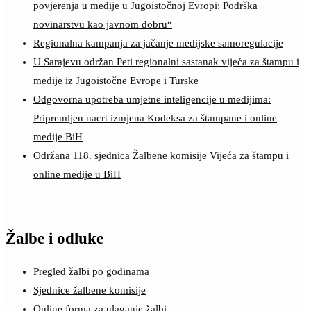
povjerenja u medije u Jugoistočnoj Evropi: Podrška
novinarstvu kao javnom dobru“
Regionalna kampanja za jačanje medijske samoregulacije
U Sarajevu održan Peti regionalni sastanak vijeća za štampu i
medije iz Jugoistočne Evrope i Turske
Odgovorna upotreba umjetne inteligencije u medijima:
Pripremljen nacrt izmjena Kodeksa za štampane i online
medije BiH
Održana 118. sjednica Žalbene komisije Vijeća za štampu i
online medije u BiH
Žalbe i odluke
Pregled žalbi po godinama
Sjednice žalbene komisije
Online forma za ulaganje žalbi