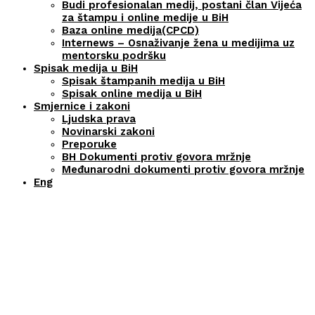
Budi profesionalan medij, postani član Vijeća
za štampu i online medije u BiH
Baza online medija(CPCD)
Internews – Osnaživanje žena u medijima uz
mentorsku podršku
Spisak medija u BiH
Spisak štampanih medija u BiH
Spisak online medija u BiH
Smjernice i zakoni
Ljudska prava
Novinarski zakoni
Preporuke
BH Dokumenti protiv govora mržnje
Međunarodni dokumenti protiv govora mržnje
Eng