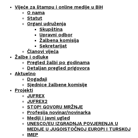
Vijeće za štampu i online medije u BiH
O nama
Statut
Organi udruženja
Skupština
Upravni odbor
Žalbena komisija
Sekretarijat
Članovi vijeća
Žalbe i odluke
Pregled žalbi po godinama
Detaljan pregled prigovora
Aktuelno
Događaji
Sjednice žalbene komisije
Projekti
JUFREX
JUFREX2
STOP! GOVORU MRŽNJE
Profesija novinar/novinarka
Mediji i javni ugled
UNESCO/EU IZGRADNJA POVJERENJA U
MEDIJE U JUGOISTOČNOJ EUROPI I TURSKOJ
IMEP