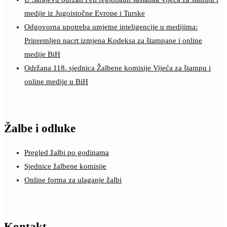
medije iz Jugoistočne Evrope i Turske
Odgovorna upotreba umjetne inteligencije u medijima:
Pripremljen nacrt izmjena Kodeksa za štampane i online
medije BiH
Održana 118. sjednica Žalbene komisije Vijeća za štampu i
online medije u BiH
Žalbe i odluke
Pregled žalbi po godinama
Sjednice žalbene komisije
Online forma za ulaganje žalbi
Kontakt