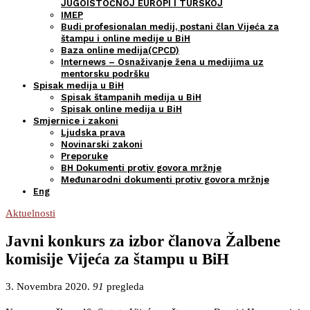
JUGOISTOČNOJ EUROPI I TURSKOJ
IMEP
Budi profesionalan medij, postani član Vijeća za
štampu i online medije u BiH
Baza online medija(CPCD)
Internews – Osnaživanje žena u medijima uz
mentorsku podršku
Spisak medija u BiH
Spisak štampanih medija u BiH
Spisak online medija u BiH
Smjernice i zakoni
Ljudska prava
Novinarski zakoni
Preporuke
BH Dokumenti protiv govora mržnje
Međunarodni dokumenti protiv govora mržnje
Eng
Aktuelnosti
Javni konkurs za izbor članova Žalbene
komisije Vijeća za štampu u BiH
3. Novembra 2020.
91
pregleda