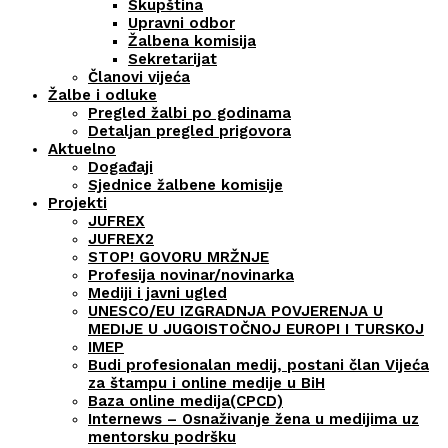
Skupština
Upravni odbor
Žalbena komisija
Sekretarijat
Članovi vijeća
Žalbe i odluke
Pregled žalbi po godinama
Detaljan pregled prigovora
Aktuelno
Događaji
Sjednice žalbene komisije
Projekti
JUFREX
JUFREX2
STOP! GOVORU MRŽNJE
Profesija novinar/novinarka
Mediji i javni ugled
UNESCO/EU IZGRADNJA POVJERENJA U
MEDIJE U JUGOISTOČNOJ EUROPI I TURSKOJ
IMEP
Budi profesionalan medij, postani član Vijeća
za štampu i online medije u BiH
Baza online medija(CPCD)
Internews – Osnaživanje žena u medijima uz
mentorsku podršku