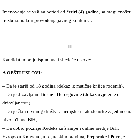
Imenovanje se vrši na period od
četiri (4) godine
, sa mogućnošću
reizbora, nakon provođenja javnog konkursa.
II
Kandidati moraju ispunjavati sljedeće uslove:
A OPŠTI USLOVI:
– Da je stariji od 18 godina (dokaz iz matične knjige rođenih),
– Da je državljanin Bosne i Hercegovine (dokaz uvjerenje o
državljanstvu),
– Da je član civilnog društva, medijske ili akademske zajednice na
nivou čitave BiH,
– Da dobro poznaje Kodeks za štampu i online medije BiH,
Evropsku Konvenciju o ljudskim pravima, Preporuke i Povelje