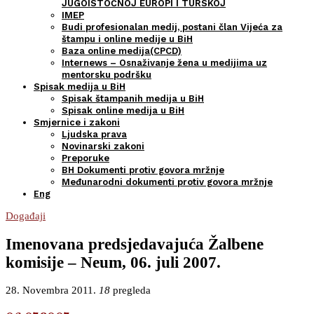
JUGOISTOČNOJ EUROPI I TURSKOJ
IMEP
Budi profesionalan medij, postani član Vijeća za
štampu i online medije u BiH
Baza online medija(CPCD)
Internews – Osnaživanje žena u medijima uz
mentorsku podršku
Spisak medija u BiH
Spisak štampanih medija u BiH
Spisak online medija u BiH
Smjernice i zakoni
Ljudska prava
Novinarski zakoni
Preporuke
BH Dokumenti protiv govora mržnje
Međunarodni dokumenti protiv govora mržnje
Eng
Događaji
Imenovana predsjedavajuća Žalbene
komisije – Neum, 06. juli 2007.
28. Novembra 2011.
18
pregleda