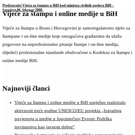
Predstavnici Vijeća za štampu u BiH kod ministra civilnih poslova BiH –
Sarajevo,06. februar 2008.
Vijeće za štampu i online medije u BiH
Vijeće za štampu u Bosni i Hercegovini je samoregulatorno tijelo za
štampane i on-line medije koje omogućava građanima da ulažu
prigovore na neprofesionalno pisanje štampe i on-line medija,
slijedeći profesionalne standarde obuhvaćene u Kodeksu za štampu i
online medije BiH.
Najnoviji članci
Vijeće za štampu i online medije u BiH uspješno realiziralo
aktivnosti treće godine UNESCO/EU projekta „Izgradnja
povjerenja u medije u Jugoistočnoj Evropi: Podrška
novinarstvu kao javnom dobru“