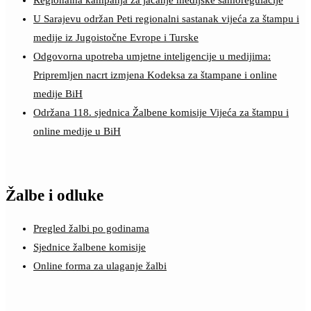
Regionalna kampanja za jačanje medijske samoregulacije
U Sarajevu održan Peti regionalni sastanak vijeća za štampu i
medije iz Jugoistočne Evrope i Turske
Odgovorna upotreba umjetne inteligencije u medijima:
Pripremljen nacrt izmjena Kodeksa za štampane i online
medije BiH
Održana 118. sjednica Žalbene komisije Vijeća za štampu i
online medije u BiH
Žalbe i odluke
Pregled žalbi po godinama
Sjednice žalbene komisije
Online forma za ulaganje žalbi