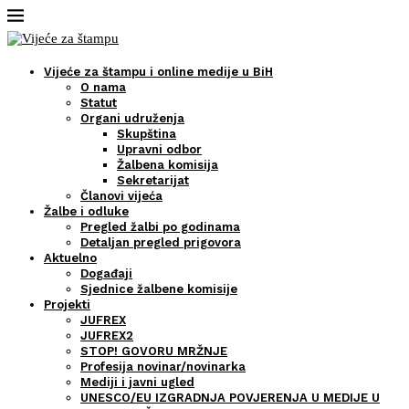
Vijeće za štampu i online medije u BiH
O nama
Statut
Organi udruženja
Skupština
Upravni odbor
Žalbena komisija
Sekretarijat
Članovi vijeća
Žalbe i odluke
Pregled žalbi po godinama
Detaljan pregled prigovora
Aktuelno
Događaji
Sjednice žalbene komisije
Projekti
JUFREX
JUFREX2
STOP! GOVORU MRŽNJE
Profesija novinar/novinarka
Mediji i javni ugled
UNESCO/EU IZGRADNJA POVJERENJA U MEDIJE U