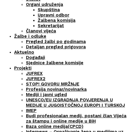
Organi udruženja
Skupština
Upravni odbor
Žalbena komisija
Sekretarijat
Članovi vijeća
Žalbe i odluke
Pregled žalbi po godinama
Detaljan pregled prigovora
Aktuelno
Događaji
Sjednice žalbene komisije
Projekti
JUFREX
JUFREX2
STOP! GOVORU MRŽNJE
Profesija novinar/novinarka
Mediji i javni ugled
UNESCO/EU IZGRADNJA POVJERENJA U
MEDIJE U JUGOISTOČNOJ EUROPI I TURSKOJ
IMEP
Budi profesionalan medij, postani član Vijeća
za štampu i online medije u BiH
Baza online medija(CPCD)
Internews – Osnaživanje žena u medijima uz