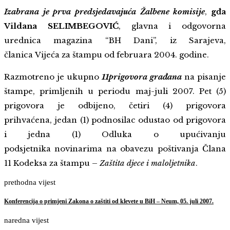
Izabrana je prva predsjedavajuća Žalbene komisije
,
gđa
Vildana SELIMBEGOVIĆ
, glavna i odgovorna
urednica magazina “BH Dani”, iz Sarajeva,
članica Vijeća za štampu od februara 2004. godine.
Razmotreno je ukupno
11prigovora građana
na pisanje
štampe, primljenih u periodu maj-juli 2007. Pet (5)
prigovora je odbijeno, četiri (4) prigovora
prihvaćena, jedan (1) podnosilac odustao od prigovora
i jedna (1) Odluka o upućivanju
podsjetnika novinarima na obavezu poštivanja Člana
11 Kodeksa za štampu –
Zaštita djece i maloljetnika
.
prethodna vijest
Konferencija o primjeni Zakona o zaštiti od klevete u BiH – Neum, 05. juli 2007.
naredna vijest