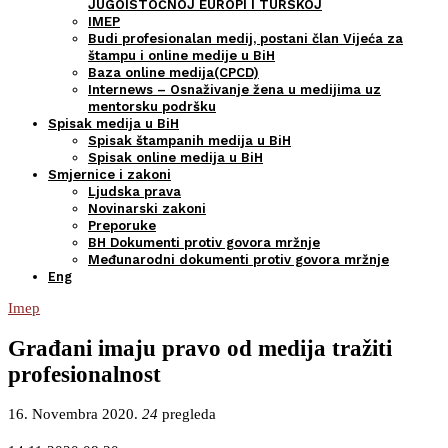
JUGOISTOČNOJ EUROPI I TURSKOJ
IMEP
Budi profesionalan medij, postani član Vijeća za
štampu i online medije u BiH
Baza online medija(CPCD)
Internews – Osnaživanje žena u medijima uz
mentorsku podršku
Spisak medija u BiH
Spisak štampanih medija u BiH
Spisak online medija u BiH
Smjernice i zakoni
Ljudska prava
Novinarski zakoni
Preporuke
BH Dokumenti protiv govora mržnje
Međunarodni dokumenti protiv govora mržnje
Eng
Imep
Građani imaju pravo od medija tražiti
profesionalnost
16. Novembra 2020.
24
pregleda