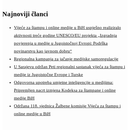
Najnoviji članci
Vijeće za štampu i online medije u BiH uspješno realiziralo
aktivnosti treće godine UNESCO/EU projekta „Izgradnja
povjerenja u medije u Jugoistočnoj Evropi: Podrška
novinarstvu kao javnom dobru“
Regionalna kampanja za jačanje medijske samoregulacije
U Sarajevu održan Peti regionalni sastanak vijeća za štampu i
medije iz Jugoistočne Evrope i Turske
Odgovorna upotreba umjetne inteligencije u medijima:
Pripremljen nacrt izmjena Kodeksa za štampane i online
medije BiH
Održana 118. sjednica Žalbene komisije Vijeća za štampu i
online medije u BiH