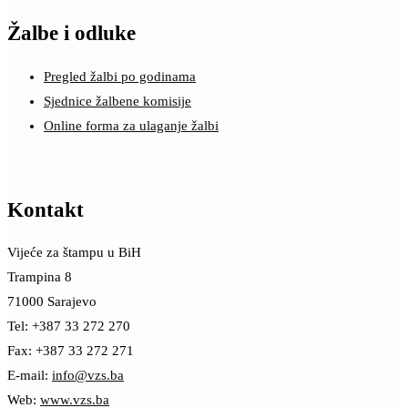
Žalbe i odluke
Pregled žalbi po godinama
Sjednice žalbene komisije
Online forma za ulaganje žalbi
Kontakt
Vijeće za štampu u BiH
Trampina 8
71000 Sarajevo
Tel: +387 33 272 270
Fax: +387 33 272 271
E-mail:
info@vzs.ba
Web:
www.vzs.ba