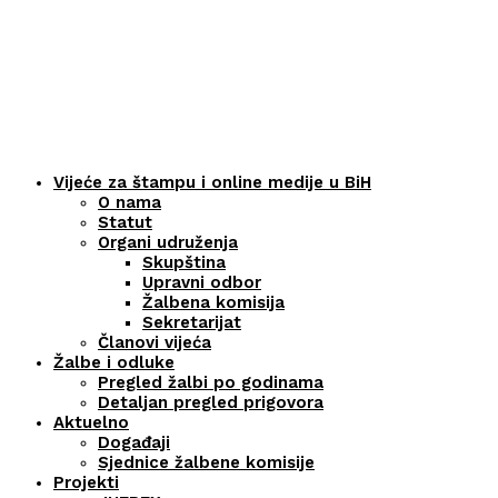
Vijeće za štampu i online medije u BiH
O nama
Statut
Organi udruženja
Skupština
Upravni odbor
Žalbena komisija
Sekretarijat
Članovi vijeća
Žalbe i odluke
Pregled žalbi po godinama
Detaljan pregled prigovora
Aktuelno
Događaji
Sjednice žalbene komisije
Projekti