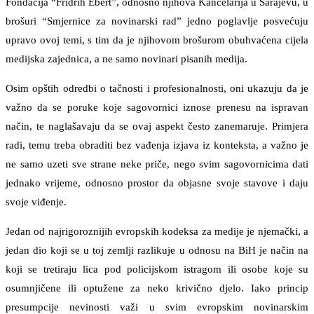
Fondacija “Fridrih Ebert”, odnosno njihova Kancelarija u Sarajevu, u
brošuri “Smjernice za novinarski rad” jedno poglavlje posvećuju
upravo ovoj temi, s tim da je njihovom brošurom obuhvaćena cijela
medijska zajednica, a ne samo novinari pisanih medija.
Osim opštih odredbi o tačnosti i profesionalnosti, oni ukazuju da je
važno da se poruke koje sagovornici iznose prenesu na ispravan
način, te naglašavaju da se ovaj aspekt često zanemaruje. Primjera
radi, temu treba obraditi bez vađenja izjava iz konteksta, a važno je
ne samo uzeti sve strane neke priče, nego svim sagovornicima dati
jednako vrijeme, odnosno prostor da objasne svoje stavove i daju
svoje viđenje.
Jedan od najrigoroznijih evropskih kodeksa za medije je njemački, a
jedan dio koji se u toj zemlji razlikuje u odnosu na BiH je način na
koji se tretiraju lica pod policijskom istragom ili osobe koje su
osumnjičene ili optužene za neko krivično djelo. Iako princip
presumpcije nevinosti važi u svim evropskim novinarskim