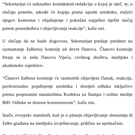
“Sekretarijat će naknadno kontaktirati redakciju o kojoj je riječ, te, u
slučaju potrebe, takođe će kopiju pisma uputiti uredniku, tražeći
njegov komentar i objašnjenje i pokušati uspješno riješiti slučaj
putem posredništva i objavljivanja reakcije”, kažu oni.
U slučaju da ne bude dogovora, Sekretarijat predaje predmet na
razmatranje žalbenoj komisiji od devet članova. Članovi komisije
biraju se iz reda članova Vijeća, civilnog društva, medijske i
akademske zajednice.
“Članovi žalbene komisije će razmotriti objavljeni članak, reakciju,
profesionalno pojašnjenje urednika i donijeti odluku isključivo
prema propisanim standardima Kodeksa za štampu i online medije
BiH. Odluke se donose konsenzusom”, kažu oni.
Inače, evropski standardi, kad je u pitanju objavljivanje demantija ili
žalbe građana na medijsko izvještavanje, prilično su ujednačeni.