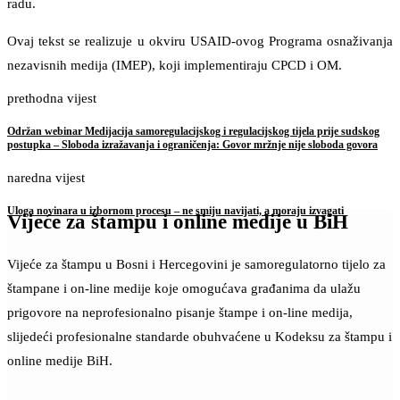
radu.
Ovaj tekst se realizuje u okviru USAID-ovog Programa osnaživanja
nezavisnih medija (IMEP), koji implementiraju CPCD i OM.
prethodna vijest
Održan webinar Medijacija samoregulacijskog i regulacijskog tijela prije sudskog
postupka – Sloboda izražavanja i ograničenja: Govor mržnje nije sloboda govora
naredna vijest
Uloga novinara u izbornom procesu – ne smiju navijati, a moraju izvagati
Vijeće za štampu i online medije u BiH
Vijeće za štampu u Bosni i Hercegovini je samoregulatorno tijelo za
štampane i on-line medije koje omogućava građanima da ulažu
prigovore na neprofesionalno pisanje štampe i on-line medija,
slijedeći profesionalne standarde obuhvaćene u Kodeksu za štampu i
online medije BiH.