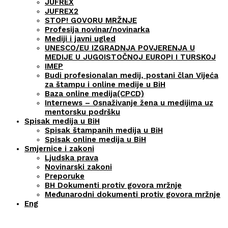
JUFREX
JUFREX2
STOP! GOVORU MRŽNJE
Profesija novinar/novinarka
Mediji i javni ugled
UNESCO/EU IZGRADNJA POVJERENJA U
MEDIJE U JUGOISTOČNOJ EUROPI I TURSKOJ
IMEP
Budi profesionalan medij, postani član Vijeća
za štampu i online medije u BiH
Baza online medija(CPCD)
Internews – Osnaživanje žena u medijima uz
mentorsku podršku
Spisak medija u BiH
Spisak štampanih medija u BiH
Spisak online medija u BiH
Smjernice i zakoni
Ljudska prava
Novinarski zakoni
Preporuke
BH Dokumenti protiv govora mržnje
Međunarodni dokumenti protiv govora mržnje
Eng