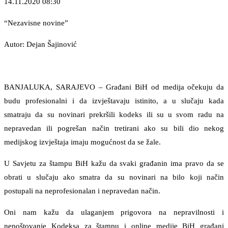
14.11.2020 08:30
“Nezavisne novine”
Autor: Dejan Šajinović
BANJALUKA, SARAJEVO – Građani BiH od medija očekuju da
budu profesionalni i da izvještavaju istinito, a u slučaju kada
smatraju da su novinari prekršili kodeks ili su u svom radu na
nepravedan ili pogrešan način tretirani ako su bili dio nekog
medijskog izvještaja imaju mogućnost da se žale.
U Savjetu za štampu BiH kažu da svaki građanin ima pravo da se
obrati u slučaju ako smatra da su novinari na bilo koji način
postupali na neprofesionalan i nepravedan način.
Oni nam kažu da ulaganjem prigovora na nepravilnosti i
nepoštovanje Kodeksa za štampu i online medije BiH građani