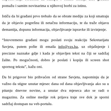
pomažu i samim novinarima u njihovoj borbi za istinu.
Ističu da bi građani prvo trebalo da se obrate mediju za koji smatraju
da je objavio pogrešnu ili netačnu informaciju, te da traže objavu
demantija, dopunu informacija, objavljivanje ispravke ili izvinjenje.
“Istovremeno građani mogu poslati svoju reakciju Sekretarijatu
Savjeta, putem pošte ili emaila
info@vzs.ba
, uz objašnjenje i
precizne naznake gdje i kada je objavljen tekst na čiji se sadržaj
žalite. Po mogućnosti, dobro je poslati i kopiju ili screen shot
spornog teksta”, kažu oni.
Da bi prigovor bio prihvaćen od strane Savjeta, napominju da je
važno da stigne unutar mjesec dana od dana objavljivanja ako su u
pitanju dnevne novine, a unutar dva mjeseca ako se radi o
magazinu. Za online medije rok prijava traje sve dok je sporni
sadržaj dostupan na veb-portalu.