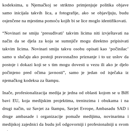
kodeksima, u Njemačkoj se striktno primjenjuje politika objave
samo inicijala takvih lica, a fotografije, ako se objavljuju, budu
osjenčene na mjestima pomoću kojih bi se lice moglo identifikovati.
“Novinari ne smiju ‘presuđivati’ takvim licima niti izvještavati na
način da se djela za koja se sumnjiče mogu direktno pripisivati
takvim licima. Novinari smiju takvu osobu opisati kao ‘počinilac’
samo u slučaju ako postoji pravosnažno priznanje i to uz uslov da
postoje i dokazi koji se s tim mogu dovesti u vezu ili ako je djelo
počinjeno pred očima javnosti”, samo je jedan od isječaka iz
njemačkog kodeksa za štampu.
Inače, profesionalizacija medija je jedna od oblasti kojom se u BiH
bavi EU, koja medijskim projektima, treninzima i obukama i na
drugi način, uz Savjet za štampu, Savjet Evrope, Ambasadu SAD i
druge ambasade i organizacije pomaže medijima, novinarima i
medijskoj zajednici da budu još odgovorniji i profesionalniji u svom