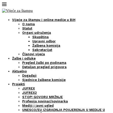
Vijeće za štampu i online medije u BiH
O nama
Statut
Organi udruženja
Skupština
Upravni odbor
Žalbena komisija
Sekretarijat
Članovi vijeća
Žalbe i odluke
Pregled žalbi po godinama
Detaljan pregled prigovora
Aktuelno
Događaji
Sjednice žalbene komisije
Projekti
JUFREX
JUFREX2
STOP! GOVORU MRŽNJE
Profesija novinar/novinarka
Mediji i javni ugled
UNESCO/EU IZGRADNJA POVJERENJA U MEDIJE U