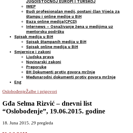
JUGOISTOČNOJ EUROPI I TURSKOJ
IMEP
Budi profesionalan medij, postani član Vijeća za
štampu i online medije u BiH
Baza online medija(CPCD)
Internews – Osnaživanje žena u medijima uz
mentorsku podršku
Spisak medija u BiH
Spisak štampanih medija u BiH
Spisak online medija u BiH
Smjernice i zakoni
Ljudska prava
Novinarski zakoni
Preporuke
BH Dokumenti protiv govora mržnje
Međunarodni dokumenti protiv govora mržnje
Eng
Oslobođenje
Žalbe i prigovori
Gđa Selma Rizvić – dnevni list
“Oslobođenje”, 19.06.2015. godine
18. Juna 2015.
29
pregleda