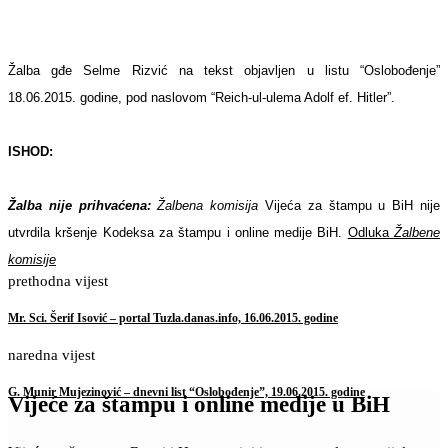
Žalba gđe Selme Rizvić na tekst objavljen u listu “Oslobođenje”
18.06.2015. godine, pod naslovom
“Reich-ul-ulema Adolf ef. Hitler”.
ISHOD:
Žalba nije prihvaćena:
Žalbena komisija
Vijeća za štampu u BiH nije
utvrdila kršenje Kodeksa za štampu i online medije BiH.
Odluka
Žalbene
komisije
prethodna vijest
Mr. Sci. Šerif Isović – portal Tuzla.danas.info, 16.06.2015. godine
naredna vijest
G. Munir Mujezinović – dnevni list “Oslobođenje”, 19.06.2015. godine
Vijeće za štampu i online medije u BiH