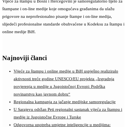
Vijeće za štampu u Bosni i Hercegovini je samoregulatorno tijelo za
štampane i on-line medije koje omogućava građanima da ulažu
prigovore na neprofesionalno pisanje štampe i on-line medija,
slijedeći profesionalne standarde obuhvaćene u Kodeksu za štampu i
online medije BiH.
Najnoviji članci
Vijeće za štampu i online medije u BiH uspješno realiziralo
aktivnosti treće godine UNESCO/EU projekta „Izgradnja
povjerenja u medije u Jugoistočnoj Evropi: Podrška
novinarstvu kao javnom dobru“
Regionalna kampanja za jačanje medijske samoregulacije
U Sarajevu održan Peti regionalni sastanak vijeća za štampu i
medije iz Jugoistočne Evrope i Turske
Odgovorna upotreba umjetne inteligencije u medijima: