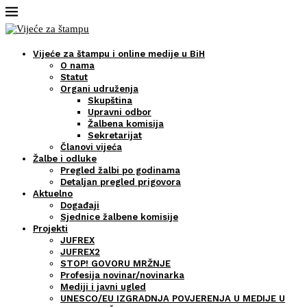
Vijeće za štampu i online medije u BiH
O nama
Statut
Organi udruženja
Skupština
Upravni odbor
Žalbena komisija
Sekretarijat
Članovi vijeća
Žalbe i odluke
Pregled žalbi po godinama
Detaljan pregled prigovora
Aktuelno
Događaji
Sjednice žalbene komisije
Projekti
JUFREX
JUFREX2
STOP! GOVORU MRŽNJE
Profesija novinar/novinarka
Mediji i javni ugled
UNESCO/EU IZGRADNJA POVJERENJA U MEDIJE U