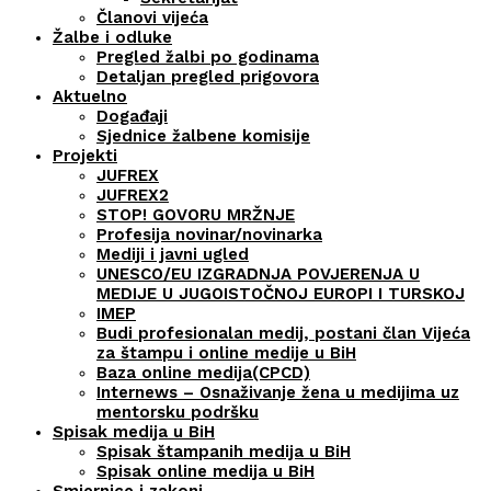
Članovi vijeća
Žalbe i odluke
Pregled žalbi po godinama
Detaljan pregled prigovora
Aktuelno
Događaji
Sjednice žalbene komisije
Projekti
JUFREX
JUFREX2
STOP! GOVORU MRŽNJE
Profesija novinar/novinarka
Mediji i javni ugled
UNESCO/EU IZGRADNJA POVJERENJA U
MEDIJE U JUGOISTOČNOJ EUROPI I TURSKOJ
IMEP
Budi profesionalan medij, postani član Vijeća
za štampu i online medije u BiH
Baza online medija(CPCD)
Internews – Osnaživanje žena u medijima uz
mentorsku podršku
Spisak medija u BiH
Spisak štampanih medija u BiH
Spisak online medija u BiH