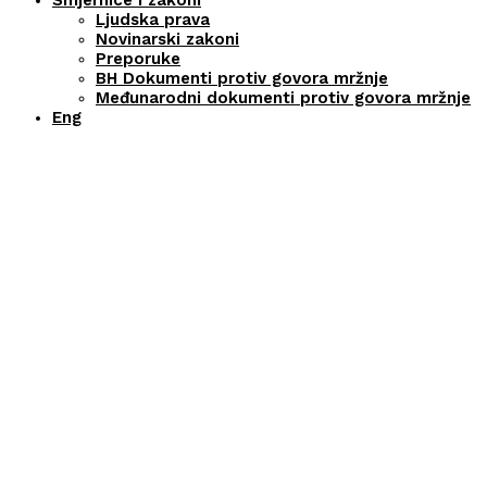
Smjernice i zakoni
Ljudska prava
Novinarski zakoni
Preporuke
BH Dokumenti protiv govora mržnje
Međunarodni dokumenti protiv govora mržnje
Eng