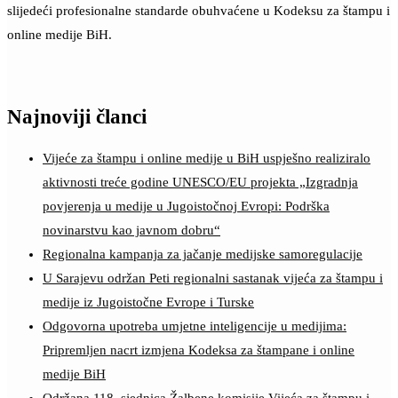
slijedeći profesionalne standarde obuhvaćene u Kodeksu za štampu i
online medije BiH.
Najnoviji članci
Vijeće za štampu i online medije u BiH uspješno realiziralo
aktivnosti treće godine UNESCO/EU projekta „Izgradnja
povjerenja u medije u Jugoistočnoj Evropi: Podrška
novinarstvu kao javnom dobru“
Regionalna kampanja za jačanje medijske samoregulacije
U Sarajevu održan Peti regionalni sastanak vijeća za štampu i
medije iz Jugoistočne Evrope i Turske
Odgovorna upotreba umjetne inteligencije u medijima:
Pripremljen nacrt izmjena Kodeksa za štampane i online
medije BiH