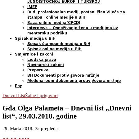
JUGOISTOČNOJ EUROPI I TURSKOJ
IMEP
Budi profesionalan medij, postani član Vijeća za
štampu i online medije u BiH
Baza online medija(CPCD)
Internews – Osnaživanje žena u medijima uz
mentorsku podršku
Spisak medija u BiH
Spisak štampanih medija u BiH
Spisak online medija u BiH
Smjernice i zakoni
Ljudska prava
Novinarski zakoni
Preporuke
BH Dokumenti protiv govora mržnje
Međunarodni dokumenti protiv govora mržnje
Eng
Dnevni List
Žalbe i prigovori
Gđa Olga Palameta – Dnevni list „Dnevni
list“, 29.03.2018. godine
29. Marta 2018.
25
pregleda