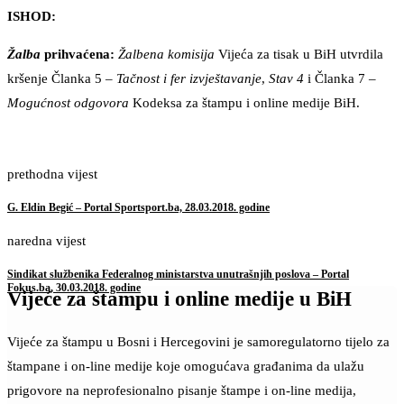
ISHOD:
Žalba
prihvaćena:
Žalbena komisija
Vijeća za tisak u BiH utvrdila
kršenje Članka 5 –
Tačnost i fer izvještavanje
,
Stav 4
i Članka 7 –
Mogućnost odgovora
Kodeksa za štampu i online medije BiH.
prethodna vijest
G. Eldin Begić – Portal Sportsport.ba, 28.03.2018. godine
naredna vijest
Sindikat službenika Federalnog ministarstva unutrašnjih poslova – Portal
Fokus.ba, 30.03.2018. godine
Vijeće za štampu i online medije u BiH
Vijeće za štampu u Bosni i Hercegovini je samoregulatorno tijelo za
štampane i on-line medije koje omogućava građanima da ulažu
prigovore na neprofesionalno pisanje štampe i on-line medija,