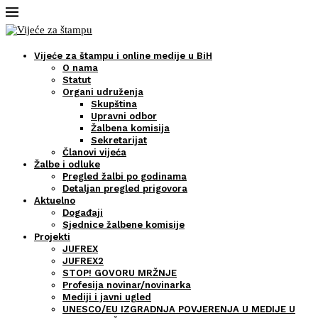
Vijeće za štampu i online medije u BiH
O nama
Statut
Organi udruženja
Skupština
Upravni odbor
Žalbena komisija
Sekretarijat
Članovi vijeća
Žalbe i odluke
Pregled žalbi po godinama
Detaljan pregled prigovora
Aktuelno
Događaji
Sjednice žalbene komisije
Projekti
JUFREX
JUFREX2
STOP! GOVORU MRŽNJE
Profesija novinar/novinarka
Mediji i javni ugled
UNESCO/EU IZGRADNJA POVJERENJA U MEDIJE U