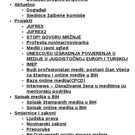
Aktuelno
Događaji
Sjednice žalbene komisije
Projekti
JUFREX
JUFREX2
STOP! GOVORU MRŽNJE
Profesija novinar/novinarka
Mediji i javni ugled
UNESCO/EU IZGRADNJA POVJERENJA U
MEDIJE U JUGOISTOČNOJ EUROPI I TURSKOJ
IMEP
Budi profesionalan medij, postani član Vijeća
za štampu i online medije u BiH
Baza online medija(CPCD)
Internews – Osnaživanje žena u medijima uz
mentorsku podršku
Spisak medija u BiH
Spisak štampanih medija u BiH
Spisak online medija u BiH
Smjernice i zakoni
Ljudska prava
Novinarski zakoni
Preporuke
BH Dokumenti protiv govora mržnje