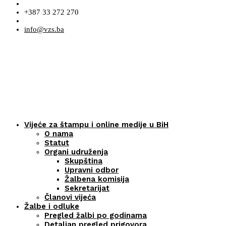
+387 33 272 270
info@vzs.ba
Vijeće za štampu i online medije u BiH
O nama
Statut
Organi udruženja
Skupština
Upravni odbor
Žalbena komisija
Sekretarijat
Članovi vijeća
Žalbe i odluke
Pregled žalbi po godinama
Detaljan pregled prigovora