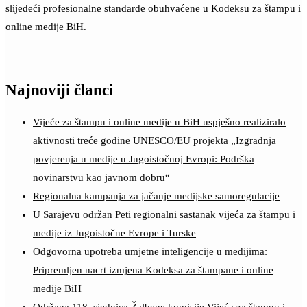
slijedeći profesionalne standarde obuhvaćene u Kodeksu za štampu i
online medije BiH.
Najnoviji članci
Vijeće za štampu i online medije u BiH uspješno realiziralo
aktivnosti treće godine UNESCO/EU projekta „Izgradnja
povjerenja u medije u Jugoistočnoj Evropi: Podrška
novinarstvu kao javnom dobru“
Regionalna kampanja za jačanje medijske samoregulacije
U Sarajevu održan Peti regionalni sastanak vijeća za štampu i
medije iz Jugoistočne Evrope i Turske
Odgovorna upotreba umjetne inteligencije u medijima:
Pripremljen nacrt izmjena Kodeksa za štampane i online
medije BiH