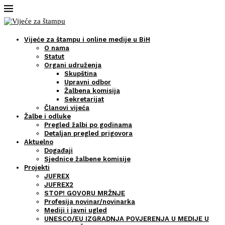
Vijeće za štampu i online medije u BiH
O nama
Statut
Organi udruženja
Skupština
Upravni odbor
Žalbena komisija
Sekretarijat
Članovi vijeća
Žalbe i odluke
Pregled žalbi po godinama
Detaljan pregled prigovora
Aktuelno
Događaji
Sjednice žalbene komisije
Projekti
JUFREX
JUFREX2
STOP! GOVORU MRŽNJE
Profesija novinar/novinarka
Mediji i javni ugled
UNESCO/EU IZGRADNJA POVJERENJA U MEDIJE U