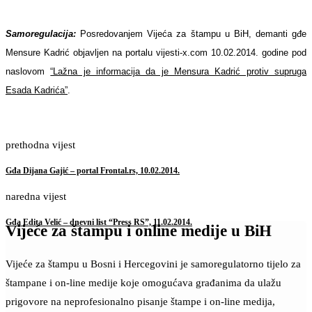
Samoregulacija:
Posredovanjem Vijeća za štampu u BiH, demanti gđe
Mensure Kadrić objavljen na portalu vijesti-x.com 10.02.2014. godine pod
naslovom
“Lažna je informacija da je Mensura Kadrić protiv supruga
Esada Kadrića”
.
prethodna vijest
Gđa Dijana Gajić – portal Frontal.rs, 10.02.2014.
naredna vijest
Gđa Edita Velić – dnevni list “Press RS”, 11.02.2014.
Vijeće za štampu i online medije u BiH
Vijeće za štampu u Bosni i Hercegovini je samoregulatorno tijelo za
štampane i on-line medije koje omogućava građanima da ulažu
prigovore na neprofesionalno pisanje štampe i on-line medija,