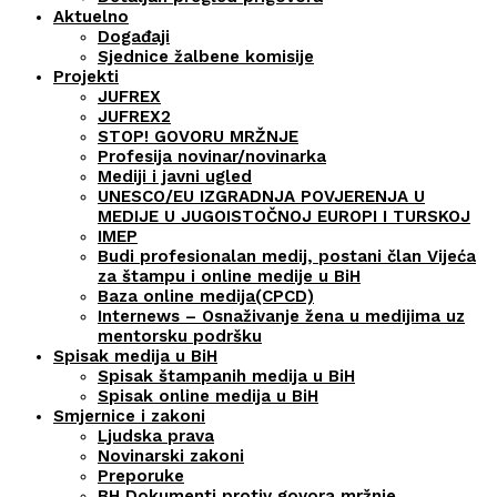
Aktuelno
Događaji
Sjednice žalbene komisije
Projekti
JUFREX
JUFREX2
STOP! GOVORU MRŽNJE
Profesija novinar/novinarka
Mediji i javni ugled
UNESCO/EU IZGRADNJA POVJERENJA U
MEDIJE U JUGOISTOČNOJ EUROPI I TURSKOJ
IMEP
Budi profesionalan medij, postani član Vijeća
za štampu i online medije u BiH
Baza online medija(CPCD)
Internews – Osnaživanje žena u medijima uz
mentorsku podršku
Spisak medija u BiH
Spisak štampanih medija u BiH
Spisak online medija u BiH
Smjernice i zakoni
Ljudska prava
Novinarski zakoni
Preporuke
BH Dokumenti protiv govora mržnje