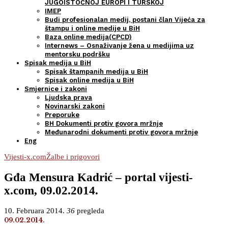
JUGOISTOČNOJ EUROPI I TURSKOJ
IMEP
Budi profesionalan medij, postani član Vijeća za
štampu i online medije u BiH
Baza online medija(CPCD)
Internews – Osnaživanje žena u medijima uz
mentorsku podršku
Spisak medija u BiH
Spisak štampanih medija u BiH
Spisak online medija u BiH
Smjernice i zakoni
Ljudska prava
Novinarski zakoni
Preporuke
BH Dokumenti protiv govora mržnje
Međunarodni dokumenti protiv govora mržnje
Eng
Vijesti-x.com
Žalbe i prigovori
Gđa Mensura Kadrić – portal vijesti-
x.com, 09.02.2014.
10. Februara 2014.
36
pregleda
09.02.2014.