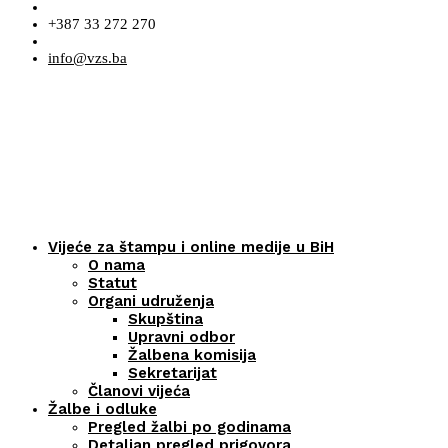
+387 33 272 270
info@vzs.ba
Vijeće za štampu i online medije u BiH
O nama
Statut
Organi udruženja
Skupština
Upravni odbor
Žalbena komisija
Sekretarijat
Članovi vijeća
Žalbe i odluke
Pregled žalbi po godinama
Detaljan pregled prigovora