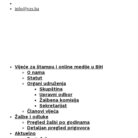
info@vzs.ba
Vijeće za štampu i online medije u BiH
O nama
Statut
Organi udruženja
Skupština
Upravni odbor
Žalbena komisija
Sekretarijat
Članovi vijeća
Žalbe i odluke
Pregled žalbi po godinama
Detaljan pregled prigovora
Aktuelno