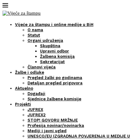
Vijeće za štampu i online medije u BiH
O nama
Statut
Organi udruženja
Skupština
Upravni odbor
Žalbena komisija
Sekretarijat
Članovi vijeća
Žalbe i odluke
Pregled žalbi po godinama
Detaljan pregled prigovora
Aktuelno
Događaji
Sjednice žalbene komisije
Projekti
JUFREX
JUFREX2
STOP! GOVORU MRŽNJE
Profesija novinar/novinarka
Mediji i javni ugled
UNESCO/EU IZGRADNJA POVJERENJA U MEDIJE U