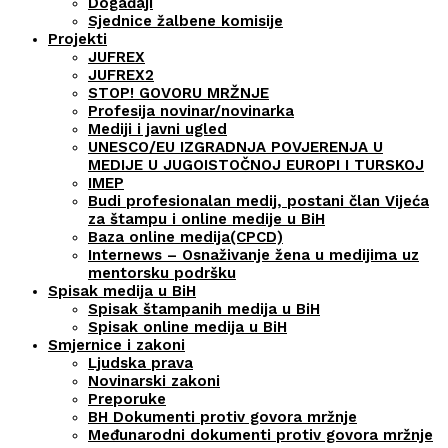
Događaji
Sjednice žalbene komisije
Projekti
JUFREX
JUFREX2
STOP! GOVORU MRŽNJE
Profesija novinar/novinarka
Mediji i javni ugled
UNESCO/EU IZGRADNJA POVJERENJA U
MEDIJE U JUGOISTOČNOJ EUROPI I TURSKOJ
IMEP
Budi profesionalan medij, postani član Vijeća
za štampu i online medije u BiH
Baza online medija(CPCD)
Internews – Osnaživanje žena u medijima uz
mentorsku podršku
Spisak medija u BiH
Spisak štampanih medija u BiH
Spisak online medija u BiH
Smjernice i zakoni
Ljudska prava
Novinarski zakoni
Preporuke
BH Dokumenti protiv govora mržnje
Međunarodni dokumenti protiv govora mržnje