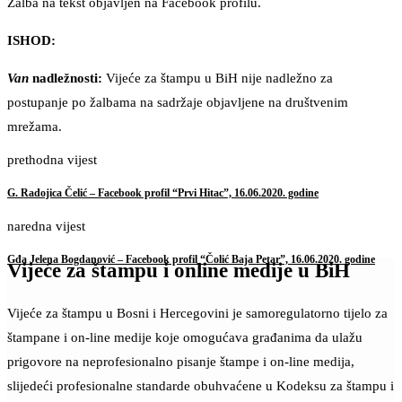
Žalba na tekst objavljen na Facebook profilu.
ISHOD:
Van
nadležnosti:
Vijeće za štampu u BiH nije nadležno za
postupanje po žalbama na sadržaje objavljene na društvenim
mrežama.
prethodna vijest
G. Radojica Čelić – Facebook profil “Prvi Hitac”, 16.06.2020. godine
naredna vijest
Gđa Jelena Bogdanović – Facebook profil “Čolić Baja Petar”, 16.06.2020. godine
Vijeće za štampu i online medije u BiH
Vijeće za štampu u Bosni i Hercegovini je samoregulatorno tijelo za
štampane i on-line medije koje omogućava građanima da ulažu
prigovore na neprofesionalno pisanje štampe i on-line medija,
slijedeći profesionalne standarde obuhvaćene u Kodeksu za štampu i