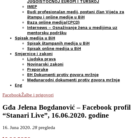
JUGOISTOČNOJ EUROPI I TURSKOJ
IMEP
Budi profesionalan medij, postani član Vijeća za
štampu i online medije u BiH
Baza online medija(CPCD)
Internews – Osnaživanje žena u medijima uz
mentorsku podršku
Spisak medija u BiH
Spisak štampanih medija u BiH
Spisak online medija u BiH
Smjernice i zakoni
Ljudska prava
Novinarski zakoni
Preporuke
BH Dokumenti protiv govora mržnje
Međunarodni dokumenti protiv govora mržnje
Eng
Facebook
Žalbe i prigovori
Gđa Jelena Bogdanović – Facebook profil
“Stanari Live”, 16.06.2020. godine
16. Juna 2020.
28
pregleda