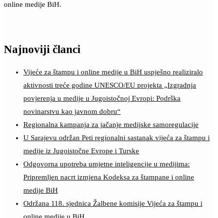
online medije BiH.
Najnoviji članci
Vijeće za štampu i online medije u BiH uspješno realiziralo
aktivnosti treće godine UNESCO/EU projekta „Izgradnja
povjerenja u medije u Jugoistočnoj Evropi: Podrška
novinarstvu kao javnom dobru“
Regionalna kampanja za jačanje medijske samoregulacije
U Sarajevu održan Peti regionalni sastanak vijeća za štampu i
medije iz Jugoistočne Evrope i Turske
Odgovorna upotreba umjetne inteligencije u medijima:
Pripremljen nacrt izmjena Kodeksa za štampane i online
medije BiH
Održana 118. sjednica Žalbene komisije Vijeća za štampu i
online medije u BiH